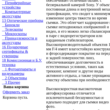
обеспечивает отличный баланс c
Периферийные
беззеркальной камерой Sony. У объек
устройства
постоянная длина и внутренний мех
Компьютерные
трансфокации, что сводит к миниму
аксессуары
изменение центра тяжести во время
13 Оптические приборы
съемки. Это облегчает кадрирование
Бинокли
съемке неподвижных изображений и
Телескопы
видео, и его можно легко сбалансиро
Микроскопы
в паре с видеорегистратором или
Принадлежности и
карданным стабилизатором.
аксессуары
Высокопроизводительный объектив 1
16 Подарочные
мм F/4 имеет влагостойкую констру
сертификаты &
и фторсодержащее покрытие на пере
сувениры
и задней поверхностях линз,
18 Комиссионная и Б.У.
обеспечивающее долговечность в
техника
естественных условиях, таких как
1 Фотоаппараты и
треккинг, кемпинг и другие виды
видеокамеры
активного отдыха, а также упрощаю
2 Объективы
очистку объектива при необходимост
3 Прочее
Ваша корзина
Высокоскоростная высокоточная
Оформить заказ
автофокусировка отличается
Корзина пуста.
исключительной бесшумностью и
идеально подходит для съемки видео
фото.