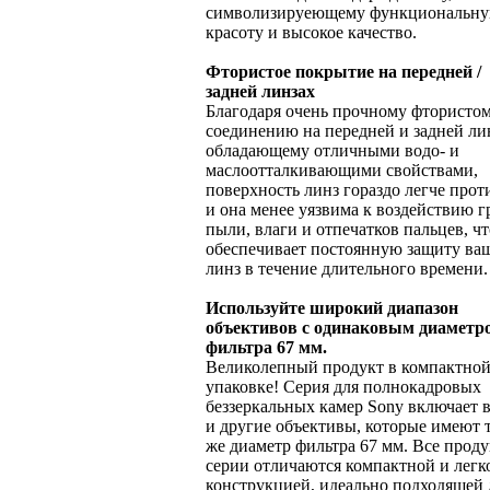
символизируеющему функциональн
красоту и высокое качество.
Фтористое покрытие на передней /
задней линзах
Благодаря очень прочному фтористо
соединению на передней и задней ли
обладающему отличными водо- и
маслоотталкивающими свойствами,
поверхность линз гораздо легче прот
и она менее уязвима к воздействию г
пыли, влаги и отпечатков пальцев, чт
обеспечивает постоянную защиту ва
линз в течение длительного времени.
Используйте широкий диапазон
объективов с одинаковым диаметр
фильтра 67 мм.
Великолепный продукт в компактно
упаковке! Серия для полнокадровых
беззеркальных камер Sony включает в
и другие объективы, которые имеют 
же диаметр фильтра 67 мм. Все прод
серии отличаются компактной и легк
конструкцией, идеально подходящей 