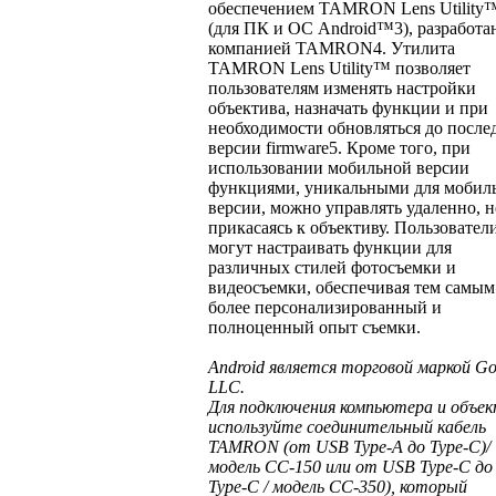
обеспечением TAMRON Lens Utility
(для ПК и ОС Android™3), разработ
компанией TAMRON4. Утилита
TAMRON Lens Utility™ позволяет
пользователям изменять настройки
объектива, назначать функции и при
необходимости обновляться до после
версии firmware5. Кроме того, при
использовании мобильной версии
функциями, уникальными для мобил
версии, можно управлять удаленно, н
прикасаясь к объективу. Пользовател
могут настраивать функции для
различных стилей фотосъемки и
видеосъемки, обеспечивая тем самым
более персонализированный и
полноценный опыт съемки.
Android является торговой маркой Go
LLC.
Для подключения компьютера и объе
используйте соединительный кабель
TAMRON (от USB Type-A до Type-C)/
модель CC-150 или от USB Type-C до
Type-C / модель CC-350), который