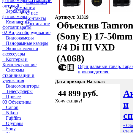
фотокамеры со сменной
Глоссарий
оптикой
Компания
Зеркальные
О нас
фотокамеры
Артикул: 31319
Контакты
Компактные
Объектив Tamro
Расписание
фотоаппараты
02 Видео оборудование
(Sony E) 17-50mm
Видеокамеры
Панорамные камеры
f/4 Di III VXD
Экшн-камеры и
аксессуары
(A068)
Коптеры и
Комплектующие
Официальный товар. Гара
Системы
производителя.
стабилизации и
удержания
Дата прихода: На заказ
Видеомониторы
А
Телесуфлеры
44 899 руб.
Прочее
Хочу скидку!
и
03 Объективы
Canon
с
Nikon
Fujifilm
Olympus
• Об
Sony
стар