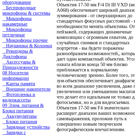
оборудование
Объектив 17-50 мм F/4 Di III VXD (м
Беспроводные
A068) обеспечивает широкий диапаз
микрофоны & системы
зуммирования - от сверхшироких до
Микрофоны
стандартных фокусных расстояний - 
накамерные
необходимости менять объективы. От
Микрофоны
пейзажей, содержащих динамичные
петличные
композиции с огромным охватом, до
Микрофоны прочие
случайных снимков и стандартных
Наушники & Колонки
портретов - вы будете поражены
Рекордеры &
разнообразием возможностей,, котор
Диктофоны
дает один компактный объектив. Уго
Аксессуары &
охвата вблизи конца 50 мм близко
Принадлежности
приближается к нормальному
08 Носители
человеческому зрению. Более того, эт
информации
зум-объектив обеспечивает диафрагм
Карты памяти
во всем диапазоне увеличения, даже 
Внешние накопители
увеличении или уменьшении масшта
Фотопленка и
что делает его идеальным не только д
видеокассеты
фотосъемки, но и для видеосъемки.
09 Элем. питания &
Объектив 17-50 мм F4 значительно
Блоки питания
расширит диапазон ваших возможно
Аккумуляторы
самовыражения, проложив путь к
Блоки питания
совершенно новым творческим
Зарядные устройства
фотографическим впечатлениям.
Зарядки с