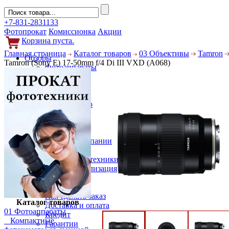
+7-831-2831133
Фотопрокат
Комиссионка
Акции
Корзина пуста.
Главная страница
Каталог товаров
03 Объективы
Tamron
Обзоры
Tamron (Sony E) 17-50mm f/4 Di III VXD (A068)
Фотоаппараты
Объективы
Фильтры
Новости
Фото и видео
Гаджеты
Аксессуары
Слухи
Новости компании
Услуги
Прокат фототехники
Выкуп и реализация
Покупателям
Акции
Как сделать заказ
Каталог товаров
Доставка и оплата
01 Фотоаппараты
Кредит
Компактные
Гарантии