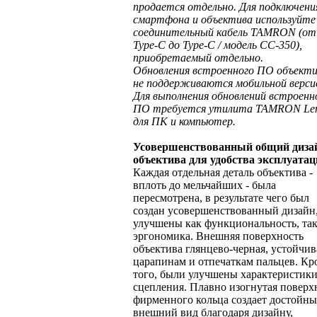
продается отдельно. Для подключени
смартфона и объектива используйте
соединительный кабель TAMRON (о
Type-C до Type-C / модель CC-350),
приобретаемый отдельно.
Обновления встроенного ПО объекти
не поддерживаются мобильной верси
Для выполнения обновлений встроенн
ПО требуется утилита TAMRON Le
для ПК и компьютер.
Усовершенствованный общий диза
объектива для удобства эксплуата
Каждая отдельная деталь объектива -
вплоть до мельчайших - была
пересмотрена, в результате чего был
создан усовершенствованный дизайн,
улучшены как функциональность, так
эргономика. Внешняя поверхность
объектива глянцево-черная, устойчив
царапинам и отпечаткам пальцев. Кр
того, были улучшены характеристик
сцепления. Плавно изогнутая поверх
фирменного кольца создает достойн
внешний вид благодаря дизайну,