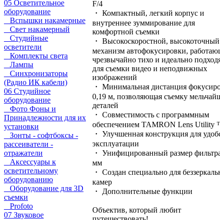
05 Осветительное
F/4
оборудование
・ Компактный, легкий корпус и
Вспышки накамерные
внутреннее зуммирование для
Свет накамерный
комфортной съемки
Студийные
・ Высокоскоростной, высокоточный
осветители
механизм автофокусировки, работа
Комплекты света
чрезвычайно тихо и идеально подхо
Лампы
для съемки видео и неподвижных
Синхронизаторы
изображений
(Радио ИК кабели)
・ Минимальная дистанция фокусир
06 Студийное
0,19 м, позволяющая съемку мельчай
оборудование
деталей
Фото Фоны и
・ Совместимость с программным
Принадлежности для их
обеспечением TAMRON Lens Utility
установки
・ Улучшенная конструкция для удоб
Зонты - софтбоксы -
эксплуатации
рассеиватели -
отражатели
・ Унифицированный размер фильтра
Аксессуары к
мм
осветительному
・ Создан специально для беззеркал
оборудованию
камер
Оборудование для 3D
・ Дополнительные функции
съемки
Profoto
Объектив, который любит
07 Звуковое
путешествовать!