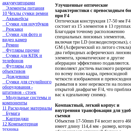
аккумуляторами
Улучшенные оптические
Элементы питания
характеристики с превосходным бо
10 Чехлы сумки ремни
при F4
Аквакейсы
Оптическая конструкция 17-50 мм F4
Сумки для ноутбуков
состоит из 15 элементов в 13 группах
Рюкзаки
Благодаря точному расположению
Сумки для фото и
специальных линзовых элементов,
видео камер
включая три LD (низкодисперсных), 
Ремни
GM (Aсферический из литого стекла)
Футляры прочие
два гибридных асферических линзов
Сумки для КПК и
элемента, хроматические и другие
телефонов
аберрации эффективно подавляются.
Футляры для
позволяект достичь высокого разреш
объективов
по всему полю кадра, превосходной
Дождевики
четкости изображения и превосходно
Сумки для студийного
размытия в зоне нерезкости на полно
оборудования -
открытой диафрагме F/4, что прибли
штативов - стоек
вас к идеальному снимку.
Модульные системы и
компоненты
Компактный, легкий корпус и
11 Расходные материалы
внутренняя трансфокация для удоб
Бумага
съемки
Картриджи
Объектив 17-50mm F4 весит всего 460
12 Компьютерная
имеет длину 114,4 мм - размер, котор
техника