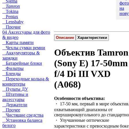
Sigma
фото
Tamron
на
Tokina
нову
Pentax
Lensbaby
Прочие
04 Аксессуары для фото
& видео
Описание
Характеристики
Карты памяти
Чехлы сумки ремни
Объектив Tamron
Аккумуляторы &
зарядки
(Sony E) 17-50mm
Батарейные блоки
Фильтры
f/4 Di III VXD
Бленды
Переходные кольца &
(A068)
конвертеры
Пульты ДУ
Штативы и
Особенности объектива:
аксессуары
・ 17-50 мм, первый в мире объектив
Держатели
охватывающий диапазоны от
Прочее
сверхширокоугольного до стандартно
Чистящие средства
Установка баланса
・ Улучшенные оптические
белого
характеристики с превосходным боке