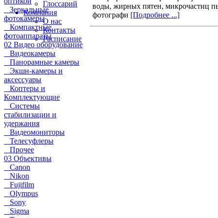
оптикой
Глоссарий
воды, жирных пятен, микрочастиц пыл
Зеркальные
Компания
фотографи
[Подробнее ...]
фотокамеры
О нас
Компактные
Контакты
фотоаппараты
Расписание
02 Видео оборудование
Видеокамеры
Панорамные камеры
Экшн-камеры и
аксессуары
Коптеры и
Комплектующие
Системы
стабилизации и
удержания
Видеомониторы
Телесуфлеры
Прочее
03 Объективы
Canon
Nikon
Fujifilm
Olympus
Sony
Sigma