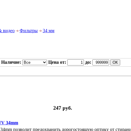
& видео
Фильтры
34 мм
Наличие:
Цена от:
до:
247 руб.
 UV 34mm
 34mm позволит предохранить дорогостоящую оптику от стирани