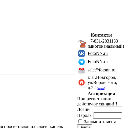
Контакты
+7-831-2831133
(многоканальный)
FotoNN.ru
FotoNN.ru
sale@fotonn.ru
г. Н.Новгород,
ул.Воровского,
д.22
(карта)
Авторизация
При регистрации
действуют скидки!!!
Логин
Пароль
Запомнить меня
я просветляющих слоев, капель