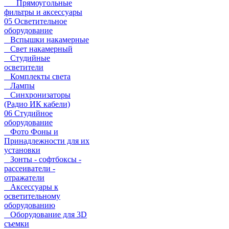
Прямоугольные
фильтры и аксессуары
05 Осветительное
оборудование
Вспышки накамерные
Свет накамерный
Студийные
осветители
Комплекты света
Лампы
Синхронизаторы
(Радио ИК кабели)
06 Студийное
оборудование
Фото Фоны и
Принадлежности для их
установки
Зонты - софтбоксы -
рассеиватели -
отражатели
Аксессуары к
осветительному
оборудованию
Оборудование для 3D
съемки