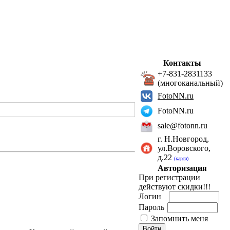
Контакты
+7-831-2831133
(многоканальный)
FotoNN.ru
FotoNN.ru
sale@fotonn.ru
г. Н.Новгород,
ул.Воровского,
д.22
(карта)
Авторизация
При регистрации
действуют скидки!!!
Логин
Пароль
Запомнить меня