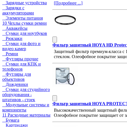
Зарядные устройства
[Подробнее ...]
Зарядки с
аккумуляторами
Элементы питания
10 Чехлы сумки ремни
Аквакейсы
Сумки для ноутбуков
Рюкзаки
Сумки для фото и
Фильтр защитный HOYA HD Protec
видео камер
Защитный фильтр премиум-класса с
Ремни
стеклом. Олеофобное покрытие защи
Футляры прочие
Сумки для КПК и
телефонов
Футляры для
объективов
Дождевики
Сумки для студийного
оборудования -
штативов - стоек
Фильтр защитный HOYA PROTECT
Модульные системы и
компоненты
Высококачественный защитный филь
11 Расходные материалы
Олеофобное покрытие защищает от з
Бумага
Картриджи