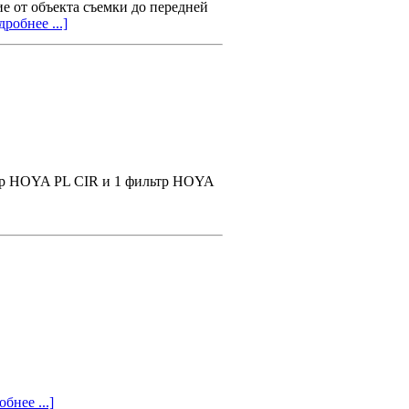
е от объекта съемки до передней
робнее ...]
тр HOYA PL CIR и 1 фильтр HOYA
бнее ...]