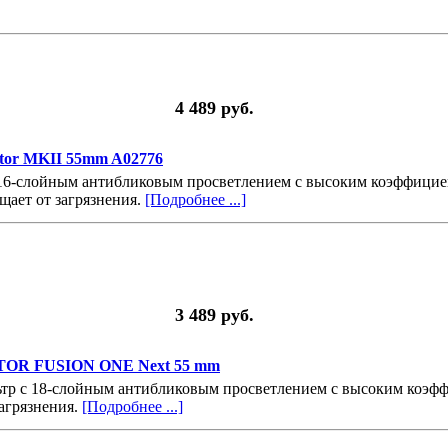
4 489 руб.
tor MKII 55mm A02776
 16-слойным антибликовым просветлением с высоким коэффицие
щает от загрязнения.
[Подробнее ...]
3 489 руб.
OR FUSION ONE Next 55 mm
тр с 18-слойным антибликовым просветлением с высоким коэф
агрязнения.
[Подробнее ...]