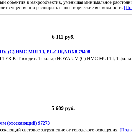
ый объектив в макрообъектив, уменьшая минимальное расстояни
олит существенно расширить ваши творческие возможности.
[Под
6 111 руб.
: UV (C) HMC MULTI, PL-CIR,NDX8 79498
ILTER KIT входит: 1 фильтр HOYA UV (C) HMC MULTI, 1 филь
5 689 руб.
м (отсекающий) 97273
кающий световое загрязнение от городского освещения.
[Подро