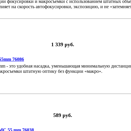
ии фокусировки и макросъемки с использованием штатных объ
лияет на скорость автофокусировки, экспозицию, и не «затемняе
1 339 руб.
55mm 76086
mm - это удобная насадка, уменьшающая минимальную дистанци
макросъемки штатную оптику без функции «макро».
589 руб.
C 55 mm 76038