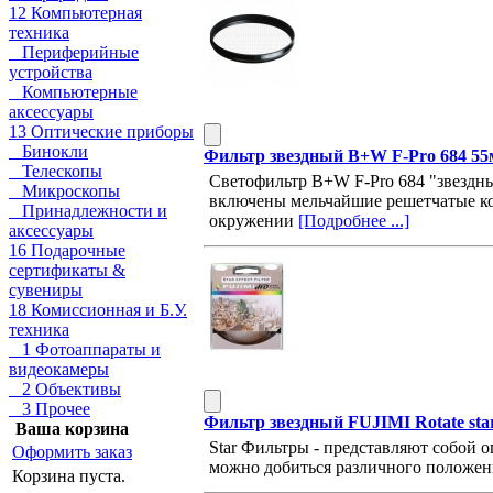
12 Компьютерная
техника
Периферийные
устройства
Компьютерные
аксессуары
13 Оптические приборы
Бинокли
Фильтр звездный B+W F-Pro 684 55мм
Телескопы
Светофильтр B+W F-Pro 684 "звездный
Микроскопы
включены мельчайшие решетчатые кон
Принадлежности и
окружении
[Подробнее ...]
аксессуары
16 Подарочные
сертификаты &
сувениры
18 Комиссионная и Б.У.
техника
1 Фотоаппараты и
видеокамеры
2 Объективы
3 Прочее
Фильтр звездный FUJIMI Rotate star
Ваша корзина
Star Фильтры - представляют собой о
Оформить заказ
можно добиться различного положен
Корзина пуста.