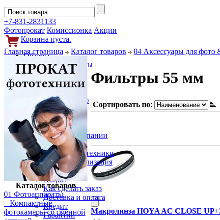
+7-831-2831133
Фотопрокат
Комиссионка
Акции
Корзина пуста.
Главная страница
Каталог товаров
04 Аксессуары для фото 
Обзоры
Фотоаппараты
Фильтры 55 мм
Объективы
Фильтры
Новости
Фото и видео
Сортировать по
:
Гаджеты
Аксессуары
Слухи
Новости компании
Услуги
Прокат фототехники
Выкуп и реализация
Покупателям
Акции
Каталог товаров
Как сделать заказ
01 Фотоаппараты
Доставка и оплата
Компактные
Кредит
Макролинза HOYA AC CLOSE UP+3
фотокамеры со сменной
Гарантии