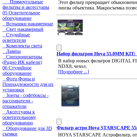
Прямоугольные
Этот фильтр превращает обыкновенн
фильтры и аксессуары
линзы объектива. Макросъемка позв
05 Осветительное
оборудование
Вспышки накамерные
Свет накамерный
Студийные
осветители
Комплекты света
Лампы
Набор фильтров Hoya 55.0MM KIT
Синхронизаторы
В набор новых фильтров DIGITAL F
(Радио ИК кабели)
NDX8, чехол.
06 Студийное
[Подробнее ...]
оборудование
Фото Фоны и
Принадлежности для их
установки
Зонты - софтбоксы -
рассеиватели -
отражатели
Аксессуары к
осветительному
оборудованию
Фильтр астро Hoya STARSCAPE 55м
Оборудование для 3D
съемки
HOYA STARSCAPE Астрофильтр, отсе