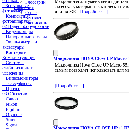
оптикой
Макролинза для уменьшения дистанц
Глоссарий
Зеркальные
аксессуар, который практически не в
Компания
фотокамеры
или на ЖК.
[Подробнее ...]
О нас
Компактные
Контакты
фотоаппараты
Расписание
02 Видео оборудование
Видеокамеры
Панорамные камеры
Экшн-камеры и
аксессуары
Коптеры и
Комплектующие
Макролинза HOYA Close UP Macro 
Системы
Макролинза Hoya Close UP Macro 55
стабилизации и
самым позволяет использовать для 
удержания
Видеомониторы
Телесуфлеры
[Подробнее ...]
Прочее
03 Объективы
Canon
Nikon
Fujifilm
Olympus
Sony
Sigma
Макролинза HOYA CLOSE UP+1 HM