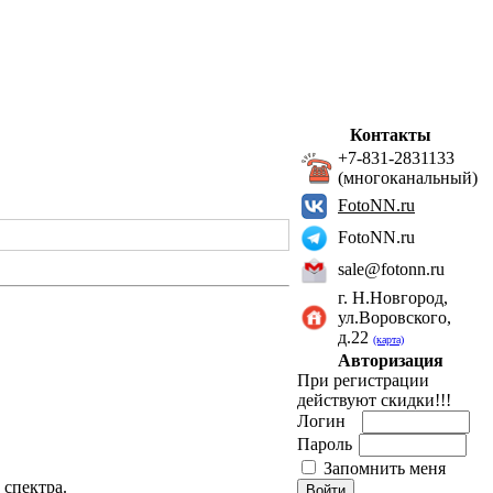
Контакты
+7-831-2831133
(многоканальный)
FotoNN.ru
FotoNN.ru
sale@fotonn.ru
г. Н.Новгород,
ул.Воровского,
д.22
(карта)
Авторизация
При регистрации
действуют скидки!!!
Логин
Пароль
Запомнить меня
 спектра.