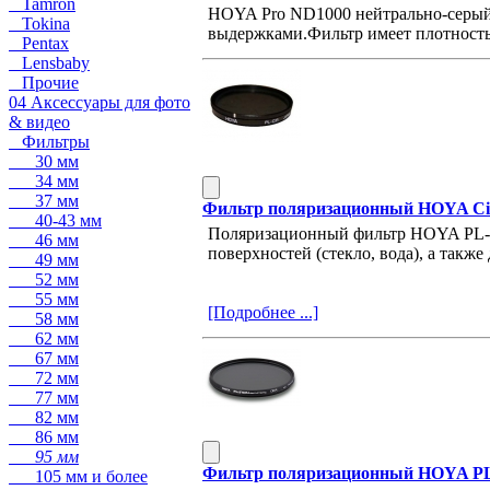
Tamron
HOYA Pro ND1000 нейтрально-серый с
Tokina
выдержками.Фильтр имеет плотность 
Pentax
Lensbaby
Прочие
04 Аксессуары для фото
& видео
Фильтры
30 мм
34 мм
37 мм
Фильтр поляризационный HOYA Cir
40-43 мм
Поляризационный фильтр HOYA PL-C
46 мм
поверхностей (стекло, вода), а так
49 мм
52 мм
55 мм
[Подробнее ...]
58 мм
62 мм
67 мм
72 мм
77 мм
82 мм
86 мм
95 мм
Фильтр поляризационный HOYA P
105 мм и более