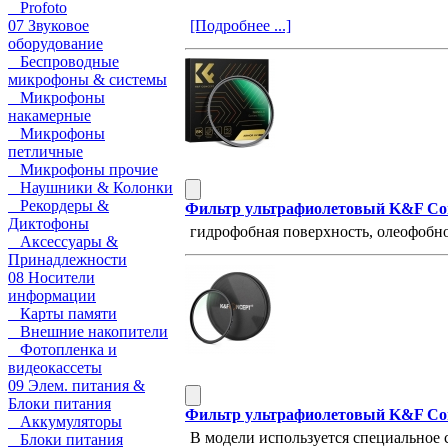
Profoto
[Подробнее ...]
07 Звуковое
оборудование
Беспроводные
микрофоны & системы
Микрофоны
накамерные
Микрофоны
петличные
Микрофоны прочие
Наушники & Колонки
Рекордеры &
Фильтр ультрафиолетовый K&F Co
Диктофоны
гидрофобная поверхность, олеофобн
Аксессуары &
Принадлежности
08 Носители
информации
Карты памяти
Внешние накопители
Фотопленка и
видеокассеты
09 Элем. питания &
Блоки питания
Фильтр ультрафиолетовый K&F C
Аккумуляторы
В модели используется специальное с
Блоки питания