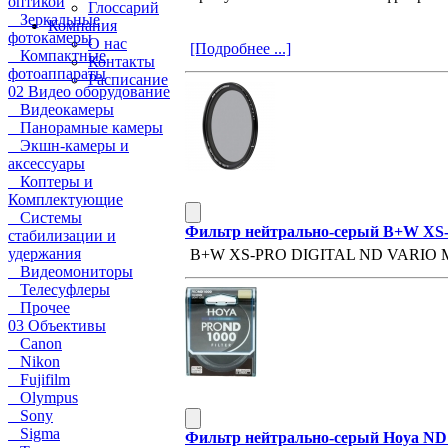
оптикой
Глоссарий
Зеркальные
Компания
фотокамеры
О нас
[Подробнее ...]
Компактные
Контакты
фотоаппараты
Расписание
02 Видео оборудование
Видеокамеры
Панорамные камеры
Экшн-камеры и
аксессуары
Коптеры и
Комплектующие
Системы
Фильтр нейтрально-серый B+W XS-P
стабилизации и
удержания
B+W XS-PRO DIGITAL ND VARI
Видеомониторы
Телесуфлеры
Прочее
03 Объективы
Canon
Nikon
Fujifilm
Olympus
Sony
Sigma
Фильтр нейтрально-серый Hoya ND