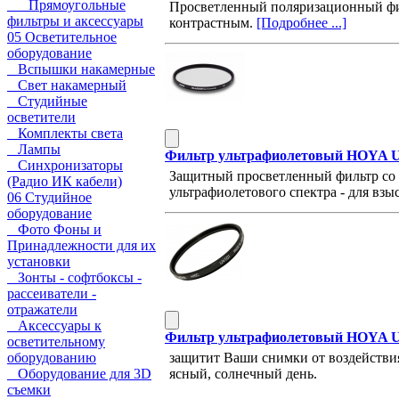
Прямоугольные
Просветленный поляризационный фил
фильтры и аксессуары
контрастным.
[Подробнее ...]
05 Осветительное
оборудование
Вспышки накамерные
Свет накамерный
Студийные
осветители
Комплекты света
Лампы
Фильтр ультрафиолетовый HOYA U
Синхронизаторы
Защитный просветленный фильтр со 
(Радио ИК кабели)
ультрафиолетового спектра - для вз
06 Студийное
оборудование
Фото Фоны и
Принадлежности для их
установки
Зонты - софтбоксы -
рассеиватели -
отражатели
Аксессуары к
Фильтр ультрафиолетовый HOYA U
осветительному
защитит Ваши снимки от воздействия
оборудованию
ясный, солнечный день.
Оборудование для 3D
съемки