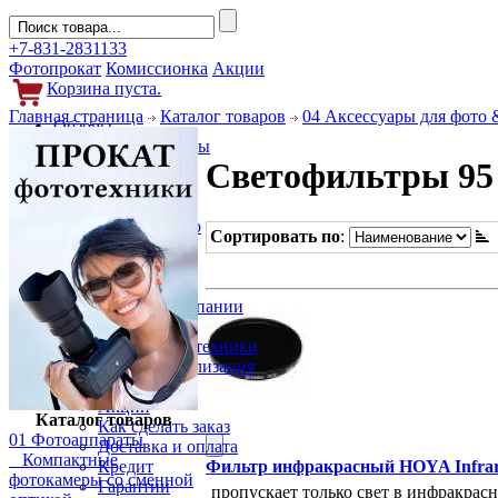
+7-831-2831133
Фотопрокат
Комиссионка
Акции
Корзина пуста.
Главная страница
Каталог товаров
04 Аксессуары для фото 
Обзоры
Фотоаппараты
Светофильтры 95
Объективы
Фильтры
Новости
Фото и видео
Сортировать по
:
Гаджеты
Аксессуары
Слухи
Новости компании
Услуги
Прокат фототехники
Выкуп и реализация
Покупателям
Акции
Каталог товаров
Как сделать заказ
01 Фотоаппараты
Доставка и оплата
Компактные
Фильтр инфракрасный HOYA Infrar
Кредит
фотокамеры со сменной
Гарантии
пропускает только свет в инфракрас