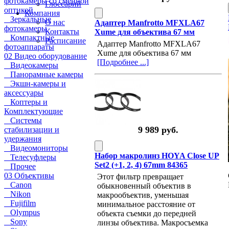
фотокамеры со сменной
Глоссарий
оптикой
Компания
Зеркальные
О нас
Адаптер Manfrotto MFXLA67
фотокамеры
Контакты
Xume для объектива 67 мм
Компактные
Расписание
Адаптер Manfrotto MFXLA67
фотоаппараты
Xume для объектива 67 мм
02 Видео оборудование
[Подробнее ...]
Видеокамеры
Панорамные камеры
Экшн-камеры и
аксессуары
Коптеры и
Комплектующие
Системы
9 989 руб.
стабилизации и
удержания
Видеомониторы
Набор макролинз HOYA Close UP
Телесуфлеры
Set2 (+1, 2, 4) 67mm 84365
Прочее
03 Объективы
Этот фильтр превращает
Canon
обыкновенный объектив в
Nikon
макрообъектив, уменьшая
Fujifilm
минимальное расстояние от
Olympus
объекта съемки до передней
Sony
линзы объектива. Макросъемка