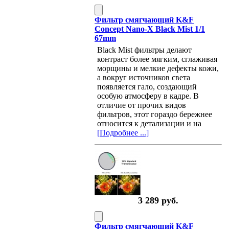
Фильтр смягчающий K&F
Concept Nano-X Black Mist 1/1
67mm
Black Mist фильтры делают
контраст более мягким, сглаживая
морщины и мелкие дефекты кожи,
а вокруг источников света
появляется гало, создающий
особую атмосферу в кадре. В
отличие от прочих видов
фильтров, этот гораздо бережнее
относится к детализации и на
[Подробнее ...]
3 289 руб.
Фильтр смягчающий K&F