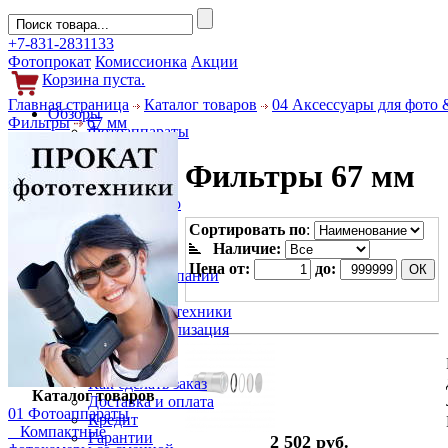
+7-831-2831133
Фотопрокат
Комиссионка
Акции
Корзина пуста.
Главная страница
Каталог товаров
04 Аксессуары для фото 
Обзоры
Фильтры
67 мм
Фотоаппараты
Объективы
Фильтры 67 мм
Фильтры
Новости
Фото и видео
Гаджеты
Сортировать по
:
Аксессуары
Наличие:
Слухи
Цена от:
до:
Новости компании
Услуги
Прокат фототехники
Выкуп и реализация
Покупателям
Акции
Как сделать заказ
Каталог товаров
Доставка и оплата
01 Фотоаппараты
Кредит
Компактные
Гарантии
2 502 руб.