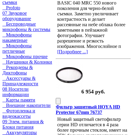
съемки
BASIC 040 MRC 550 нового
Profoto
поколения для черно-белой
07 Звуковое
съемки. Заметно увеличивает
оборудование
контрастность и делает
Беспроводные
рассеянные на небе облака более
микрофоны & системы
заметными в пейзажной
Микрофоны
фотографии. Улучшает
накамерные
разрешение и резкость
Микрофоны
изображения. Многослойное п
петличные
[Подробнее ...]
Микрофоны прочие
Наушники & Колонки
Рекордеры &
Диктофоны
Аксессуары &
Принадлежности
08 Носители
6 954 руб.
информации
Карты памяти
Внешние накопители
Фильтр защитный HOYA HD
Фотопленка и
Protector 67mm 76737
видеокассеты
Новый защитный светофильтр
09 Элем. питания &
серии HD отличается в 4 раза
Блоки питания
более прочным стеклом, имеет на
Аккумуляторы