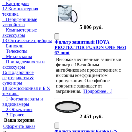
Картриджи
12 Компьютерная
техника
Периферийные
устройства
5 006 руб.
Компьютерные
аксессуары
13 Оптические приборы
Фильтр защитный HOYA
Бинокли
PROTECTOR FUSION ONE Next
Телескопы
67 mmt
Микроскопы
Высококачественный защитный
Принадлежности и
фильтр с 18-слойным
аксессуары
антибликовым просветлением с
16 Подарочные
высоким коэффициентом
сертификаты &
пропускания. Олеофобное
сувениры
покрытие защищает от
18 Комиссионная и Б.У.
загрязнения.
[Подробнее ...]
техника
1 Фотоаппараты и
видеокамеры
2 Объективы
3 Прочее
2 451 руб.
Ваша корзина
Оформить заказ
Фильтр защитный Kenko 67S