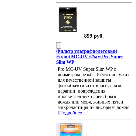
899 руб.
Фильтр ультрафиолетовый
Fujimi MC-UV 67мм Pro Super
Slim WP
Pro MC-UV Super Slim WP с
диаметром резьбы 67мм послужит
для качественной защиты
фотообъектива от влаги, грязи,
царапин, повреждения
просветленных слоев, брызг
дождя или моря, жирных пятен,
микрочастицы пыли, брызг дождя
[Подробнее ...]