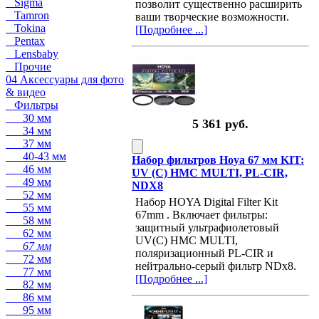
Sigma
позволит существенно расширить
Tamron
ваши творческие возможности.
Tokina
[Подробнее ...]
Pentax
Lensbaby
Прочие
04 Аксессуары для фото
& видео
Фильтры
30 мм
5 361 руб.
34 мм
37 мм
40-43 мм
Набор фильтров Hoya 67 мм KIT:
46 мм
UV (C) HMC MULTI, PL-CIR,
49 мм
NDX8
52 мм
Набор HOYA Digital Filter Kit
55 мм
67mm . Включает фильтры:
58 мм
защитный ультрафиолетовый
62 мм
UV(C) HMC MULTI,
67 мм
поляризационный PL-CIR и
72 мм
нейтрально-серый фильтр NDx8.
77 мм
[Подробнее ...]
82 мм
86 мм
95 мм