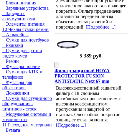
25% большее светопропускание и
Блоки питания
уплотненное влагоотталкивающее
Зарядные устройства
покрытие. Фильтр предназначен
Зарядки с
для защиты передней линзы
аккумуляторами
объектива от загрязнений и
Элементы питания
повреждений.
[Подробнее ...]
10 Чехлы сумки ремни
Аквакейсы
Сумки для ноутбуков
Рюкзаки
Сумки для фото и
5 389 руб.
видео камер
Ремни
Футляры прочие
Фильтр защитный HOYA
Сумки для КПК и
PROTECTOR FUSION
телефонов
ANTISTATIC Next 67 mm
Футляры для
объективов
Высококачественный защитный
Дождевики
фильтр с 18-слойным
Сумки для студийного
антибликовым просветлением с
оборудования -
высоким коэффициентом
штативов - стоек
пропускания и защитой от
Модульные системы и
статики. Олеофобное покрытие
компоненты
защищает от загрязнения.
11 Расходные материалы
[Подробнее ...]
Бумага