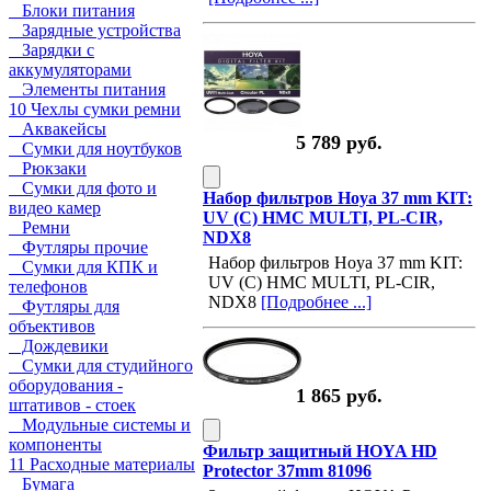
Блоки питания
Зарядные устройства
Зарядки с
аккумуляторами
Элементы питания
10 Чехлы сумки ремни
Аквакейсы
5 789 руб.
Сумки для ноутбуков
Рюкзаки
Сумки для фото и
Набор фильтров Hoya 37 mm KIT:
видео камер
UV (C) HMC MULTI, PL-CIR,
Ремни
NDX8
Футляры прочие
Набор фильтров Hoya 37 mm KIT:
Сумки для КПК и
UV (C) HMC MULTI, PL-CIR,
телефонов
NDX8
[Подробнее ...]
Футляры для
объективов
Дождевики
Сумки для студийного
оборудования -
1 865 руб.
штативов - стоек
Модульные системы и
компоненты
Фильтр защитный HOYA HD
11 Расходные материалы
Protector 37mm 81096
Бумага