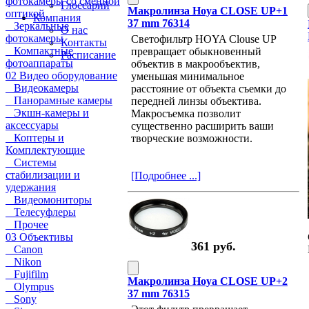
фотокамеры со сменной
Глоссарий
Макролинза Hoya CLOSE UP+1
оптикой
Компания
37 mm 76314
Зеркальные
О нас
фотокамеры
Светофильтр HOYA Clouse UP
Контакты
Компактные
превращает обыкновенный
Расписание
фотоаппараты
объектив в макрообъектив,
02 Видео оборудование
уменьшая минимальное
Видеокамеры
расстояние от объекта съемки до
Панорамные камеры
передней линзы объектива.
Экшн-камеры и
Макросъемка позволит
аксессуары
существенно расширить ваши
Коптеры и
творческие возможности.
Комплектующие
Системы
стабилизации и
[Подробнее ...]
удержания
Видеомониторы
Телесуфлеры
Прочее
03 Объективы
361 руб.
Canon
Nikon
Fujifilm
Макролинза Hoya CLOSE UP+2
Olympus
37 mm 76315
Sony