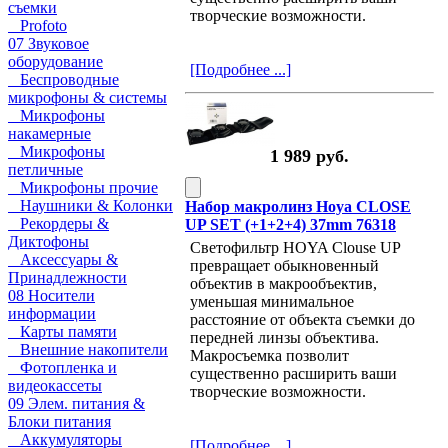
съемки
творческие возможности.
Profoto
07 Звуковое
оборудование
[Подробнее ...]
Беспроводные
микрофоны & системы
Микрофоны
накамерные
Микрофоны
1 989 руб.
петличные
Микрофоны прочие
Наушники & Колонки
Набор макролинз Hoya CLOSE
Рекордеры &
UP SET (+1+2+4) 37mm 76318
Диктофоны
Светофильтр HOYA Clouse UP
Аксессуары &
превращает обыкновенный
Принадлежности
объектив в макрообъектив,
08 Носители
уменьшая минимальное
информации
расстояние от объекта съемки до
Карты памяти
передней линзы объектива.
Внешние накопители
Макросъемка позволит
Фотопленка и
существенно расширить ваши
видеокассеты
творческие возможности.
09 Элем. питания &
Блоки питания
Аккумуляторы
[Подробнее ...]