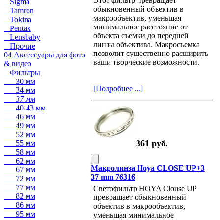
Этот фильтр превращает
Sigma
обыкновенный объектив в
Tamron
макрообъектив, уменьшая
Tokina
минимальное расстояние от
Pentax
объекта съемки до передней
Lensbaby
линзы объектива. Макросъемка
Прочие
позволит существенно расширить
04 Аксессуары для фото
ваши творческие возможности.
& видео
Фильтры
30 мм
[Подробнее ...]
34 мм
37 мм
40-43 мм
46 мм
49 мм
52 мм
361 руб.
55 мм
58 мм
62 мм
Макролинза Hoya CLOSE UP+3
67 мм
37 mm 76316
72 мм
77 мм
Светофильтр HOYA Clouse UP
82 мм
превращает обыкновенный
86 мм
объектив в макрообъектив,
95 мм
уменьшая минимальное