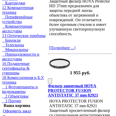
Защитный фильтр HOYA Protector
Картриджи
HD 37mm предназначен для
12 Компьютерная
защиты передней линзы
техника
объектива от загрязнений и
Периферийные
повреждений. Он отличается
устройства
более прочным стеклом и имеет
Компьютерные
улучшенную светопропускную
аксессуары
способность.
13 Оптические приборы
Бинокли
Телескопы
[Подробнее ...]
Микроскопы
Принадлежности и
аксессуары
16 Подарочные
сертификаты &
1 955 руб.
сувениры
18 Комиссионная и Б.У.
техника
Фильтр защитный HOYA
1 Фотоаппараты и
PROTECTOR FUSION
видеокамеры
ANTISTATIC 37 mm 82921
2 Объективы
3 Прочее
HOYA PROTECTOR FUSION
Ваша корзина
ANTISTATIC 37 mm 82921
Защитный просветленный фильтр
Оформить заказ
со специальным антистатическим