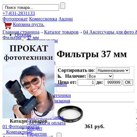
+7-831-2831133
Фотопрокат
Комиссионка
Акции
Корзина пуста.
Главная страница
Каталог товаров
04 Аксессуары для фото 
Обзоры
Фильтры
37 мм
Фотоаппараты
Объективы
Фильтры 37 мм
Фильтры
Новости
Фото и видео
Гаджеты
Сортировать по
:
Аксессуары
Наличие:
Слухи
Цена от:
до:
Новости компании
Услуги
Прокат фототехники
Выкуп и реализация
Покупателям
Акции
Как сделать заказ
Каталог товаров
Доставка и оплата
361 руб.
01 Фотоаппараты
Кредит
Компактные
Гарантии