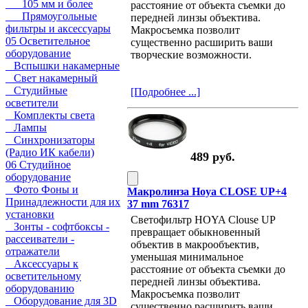
105 мм и более
расстояние от объекта съемки до
Прямоугольные
передней линзы объектива.
фильтры и аксессуары
Макросъемка позволит
05 Осветительное
существенно расширить ваши
оборудование
творческие возможности.
Вспышки накамерные
Свет накамерный
Студийные
[Подробнее ...]
осветители
Комплекты света
Лампы
Синхронизаторы
(Радио ИК кабели)
489 руб.
06 Студийное
оборудование
Фото Фоны и
Макролинза Hoya CLOSE UP+4
Принадлежности для их
37 mm 76317
установки
Светофильтр HOYA Clouse UP
Зонты - софтбоксы -
превращает обыкновенный
рассеиватели -
объектив в макрообъектив,
отражатели
уменьшая минимальное
Аксессуары к
расстояние от объекта съемки до
осветительному
передней линзы объектива.
оборудованию
Макросъемка позволит
Оборудование для 3D
существенно расширить ваши