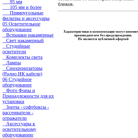
95 мм
бликов.
105 мм и более
Прямоугольные
фильтры и аксессуары
05 Осветительное
оборудование
Характеристики и комплектация могут изменят
Вспышки накамерные
производителем без предупреждения.
Не является публичной офертой
Свет накамерный
Студийные
осветители
Комплекты света
Лампы
Синхронизаторы
(Радио ИК кабели)
06 Студийное
оборудование
Фото Фоны и
Принадлежности для их
установки
Зонты - софтбоксы -
рассеиватели -
отражатели
Аксессуары к
осветительному
оборудованию