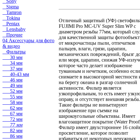
Sony
Sigma
Tamron
Tokina
Отличный защитный (УФ) светофиль
Pentax
FUJIMI Pro MC-UV Super Slim WP с
Lensbaby
диаметром резьбы 77мм, который сл
Прочие
для качественной защиты фотообъек
04 Аксессуары для фото
от микрочастицы пыли, отпечатков
& видео
пальцев, влаги, грязи, царапин,
Фильтры
механических повреждений, брызг д
30 мм
или моря, царапин, снижая УФ-излуч
34 мм
которое часто делает изображение
37 мм
туманным и нечетким, особенно есл
40-43 мм
снимаете в высокогорной местности 
46 мм
на берегу океана в разгар солнечной
49 мм
активности. Фильтр является
52 мм
узкопрофильным, то есть имеет узку
55 мм
оправу, и отсутствует внешняя резьба.
58 мм
Такие фильтры не виньетируют
62 мм
изображение при съемке на
67 мм
широкоугольные объективы. Имеет
72 мм
влагозащитное покрытие (Water Proof
77 мм
Фильтр имеет двухстороннее 16 слой
82 мм
просветление, которое позволит
86 мм
избавиться от некоторых ненужных