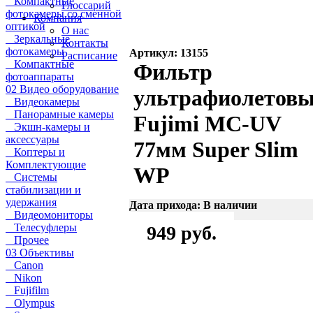
Компактные
Глоссарий
фотокамеры со сменной
Компания
оптикой
О нас
Зеркальные
Контакты
фотокамеры
Артикул: 13155
Расписание
Компактные
Фильтр
фотоаппараты
02 Видео оборудование
ультрафиолетов
Видеокамеры
Панорамные камеры
Fujimi MC-UV
Экшн-камеры и
аксессуары
77мм Super Slim
Коптеры и
Комплектующие
WP
Системы
стабилизации и
удержания
Дата прихода: В наличии
Видеомониторы
Телесуфлеры
949 руб.
Прочее
03 Объективы
Canon
Nikon
Fujifilm
Olympus