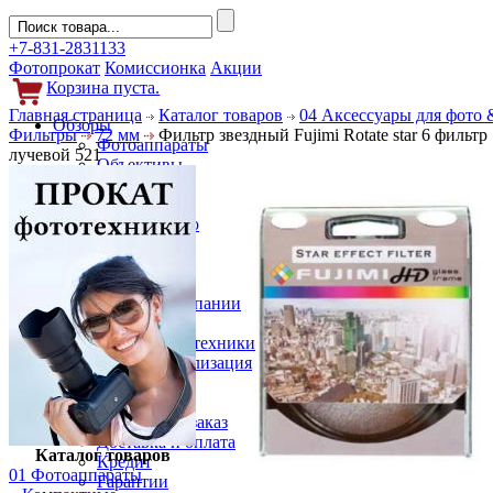
+7-831-2831133
Фотопрокат
Комиссионка
Акции
Корзина пуста.
Главная страница
Каталог товаров
04 Аксессуары для фото 
Обзоры
Фильтры
72 мм
Фильтр звездный Fujimi Rotate star 6 фильт
Фотоаппараты
лучевой 521
Объективы
Фильтры
Новости
Фото и видео
Гаджеты
Аксессуары
Слухи
Новости компании
Услуги
Прокат фототехники
Выкуп и реализация
Покупателям
Акции
Как сделать заказ
Доставка и оплата
Каталог товаров
Кредит
01 Фотоаппараты
Гарантии