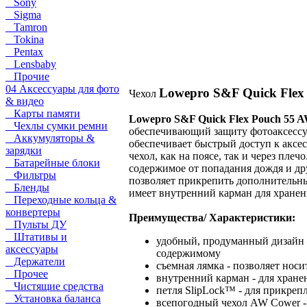
Sony
Sigma
Tamron
Tokina
Pentax
Lensbaby
Прочие
04 Аксессуары для фото
Lowepro S&F Quick Flex
Чехол
& видео
Карты памяти
Lowepro S&F Quick Flex Pouch 55 
Чехлы сумки ремни
обеспечивающий защиту фотоаксессу
Аккумуляторы &
обеспечивает быстрый доступ к аксес
зарядки
чехол, как на поясе, так и через пл
Батарейные блоки
содержимое от попадания дождя и др
Фильтры
позволяет прикрепить дополнительны
Бленды
имеет внутренний карман для хранен
Переходные кольца &
конвертеры
Преимущества/ Характеристики:
Пульты ДУ
Штативы и
удобный, продуманный дизайн 
аксессуары
содержимому
Держатели
съемная лямка - позволяет носит
Прочее
внутренний карман - для хране
Чистящие средства
петля SlipLock™ - для прикре
Установка баланса
всепогодный чехол AW Cower -