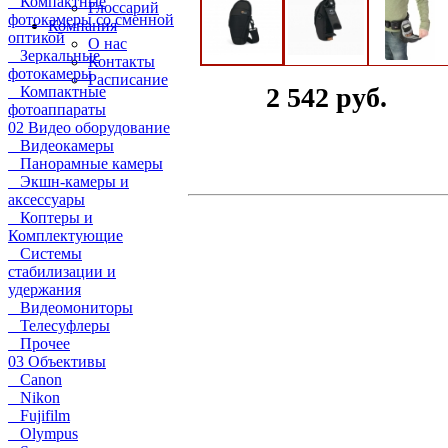
Компактные
Глоссарий
фотокамеры со сменной
Компания
оптикой
О нас
Зеркальные
Контакты
фотокамеры
Расписание
2 542 руб.
Компактные
фотоаппараты
02 Видео оборудование
Видеокамеры
Панорамные камеры
Экшн-камеры и
аксессуары
Коптеры и
Комплектующие
Системы
стабилизации и
удержания
Видеомониторы
Телесуфлеры
Прочее
03 Объективы
Canon
Nikon
Fujifilm
Olympus