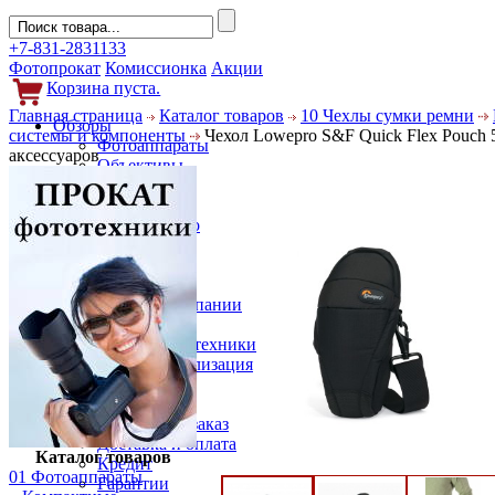
+7-831-2831133
Фотопрокат
Комиссионка
Акции
Корзина пуста.
Главная страница
Каталог товаров
10 Чехлы сумки ремни
Обзоры
системы и компоненты
Чехол Lowepro S&F Quick Flex Pouch 
Фотоаппараты
аксессуаров
Объективы
Фильтры
Новости
Фото и видео
Гаджеты
Аксессуары
Слухи
Новости компании
Услуги
Прокат фототехники
Выкуп и реализация
Покупателям
Акции
Как сделать заказ
Доставка и оплата
Каталог товаров
Кредит
01 Фотоаппараты
Гарантии