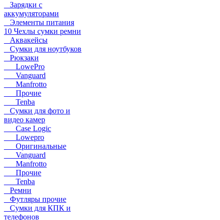
Зарядки с
аккумуляторами
Элементы питания
10 Чехлы сумки ремни
Аквакейсы
Сумки для ноутбуков
Рюкзаки
LowePro
Vanguard
Manfrotto
Прочие
Tenba
Сумки для фото и
видео камер
Case Logic
Lowepro
Оригинальные
Vanguard
Manfrotto
Прочие
Tenba
Ремни
Футляры прочие
Сумки для КПК и
телефонов