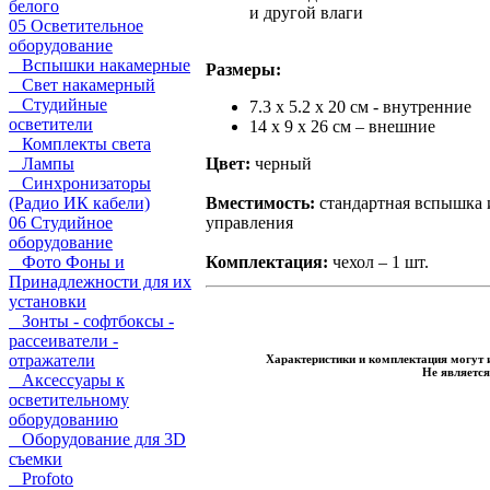
белого
и другой влаги
05 Осветительное
оборудование
Вспышки накамерные
Размеры:
Свет накамерный
Студийные
7.3 x 5.2 x 20 см - внутренние
осветители
14 x 9 x 26 см – внешние
Комплекты света
Лампы
Цвет:
черный
Синхронизаторы
(Радио ИК кабели)
Вместимость:
стандартная вспышка и
06 Студийное
управления
оборудование
Фото Фоны и
Комплектация:
чехол – 1 шт.
Принадлежности для их
установки
Зонты - софтбоксы -
рассеиватели -
отражатели
Характеристики и комплектация могут 
Не являетс
Аксессуары к
осветительному
оборудованию
Оборудование для 3D
съемки
Profoto