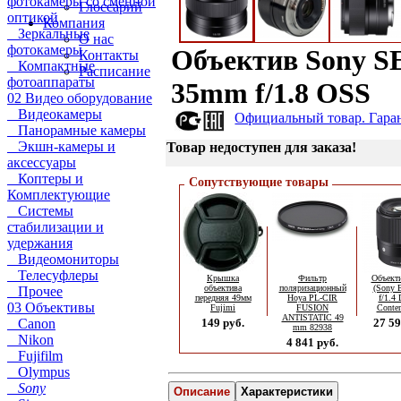
фотокамеры со сменной
Глоссарий
оптикой
Компания
Зеркальные
О нас
фотокамеры
Объектив Sony S
Контакты
Компактные
Расписание
фотоаппараты
35mm f/1.8 OSS
02 Видео оборудование
Видеокамеры
Официальный товар. Гаран
Панорамные камеры
Экшн-камеры и
Товар недоступен для заказа!
аксессуары
Коптеры и
Сопутствующие товары
Комплектующие
Системы
стабилизации и
удержания
Видеомониторы
Телесуфлеры
Крышка
Фильтр
Объект
объектива
поляризационный
(Sony 
Прочее
передняя 49мм
Hoya PL-CIR
f/1.4
03 Объективы
Fujimi
FUSION
Conte
ANTISTATIC 49
Canon
149 руб.
27 59
mm 82938
Nikon
4 841 руб.
Fujifilm
Olympus
Sony
Описание
Характеристики