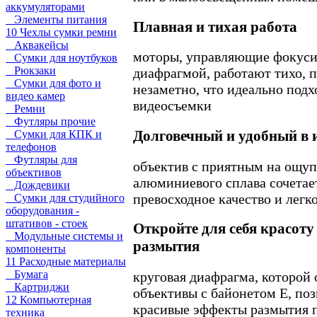
аккумуляторами
Элементы питания
Плавная и тихая работа
10 Чехлы сумки ремни
Аквакейсы
моторы, управляющие фокуси
Сумки для ноутбуков
Рюкзаки
диафрагмой, работают тихо, п
Сумки для фото и
незаметно, что идеально подх
видео камер
видеосъемки
Ремни
Футляры прочие
Долговечный и удобный в 
Сумки для КПК и
телефонов
Футляры для
объектив с приятным на ощуп
объективов
алюминиевого сплава сочетает
Дождевики
превосходное качество и легк
Сумки для студийного
оборудования -
штативов - стоек
Откройте для себя красоту
Модульные системы и
размытия
компоненты
11 Расходные материалы
Бумага
круговая диафрагма, которой
Картриджи
объективы с байонетом E, поз
12 Компьютерная
красивые эффекты размытия п
техника