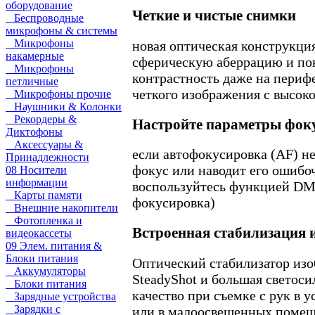
оборудование
Четкие и чистые снимки
Беспроводные
микрофоны & системы
Микрофоны
новая оптическая конструкци
накамерные
сферическую аберрацию и по
Микрофоны
контрастность даже на периф
петличные
четкого изображения с высок
Микрофоны прочие
Наушники & Колонки
Рекордеры &
Настройте параметры фок
Диктофоны
Аксессуары &
если автофокусировка (AF) н
Принадлежности
фокус или наводит его ошибо
08 Носители
информации
воспользуйтесь функцией DM
Карты памяти
фокусировка)
Внешние накопители
Фотопленка и
Встроенная стабилизация 
видеокассеты
09 Элем. питания &
Блоки питания
Оптический стабилизатор изо
Аккумуляторы
SteadyShot и большая светос
Блоки питания
качество при съемке с рук в 
Зарядные устройства
Зарядки с
или в малоосвещенных поме