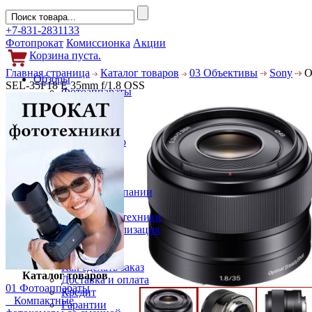
+7-831-2831133
Фотопрокат
Комиссионка
Акции
Корзина пуста.
Главная страница
Каталог товаров
03 Объективы
Sony
О
Обзоры
SEL-35F18 E 35mm f/1.8 OSS
Фотоаппараты
Объективы
Фильтры
Новости
Фото и видео
Гаджеты
Аксессуары
Слухи
Новости компании
Услуги
Прокат фототехники
Выкуп и реализация
Покупателям
Акции
Как сделать заказ
Каталог товаров
Доставка и оплата
01 Фотоаппараты
Кредит
Компактные
Гарантии