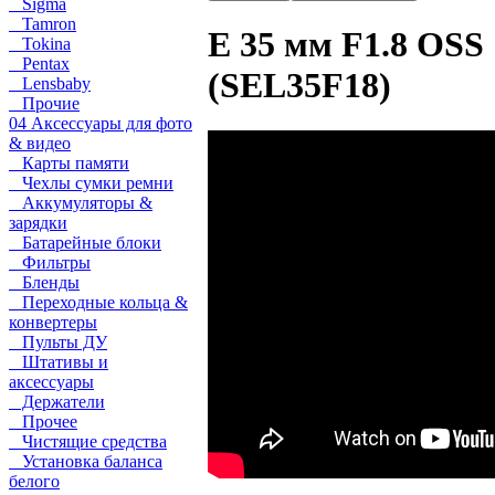
Sigma
Tamron
E 35 мм F1.8 OSS
Tokina
Pentax
(SEL35F18)
Lensbaby
Прочие
04 Аксессуары для фото
& видео
Карты памяти
Чехлы сумки ремни
Аккумуляторы &
зарядки
Батарейные блоки
Фильтры
Бленды
Переходные кольца &
конвертеры
Пульты ДУ
Штативы и
аксессуары
Держатели
Прочее
Чистящие средства
Установка баланса
белого