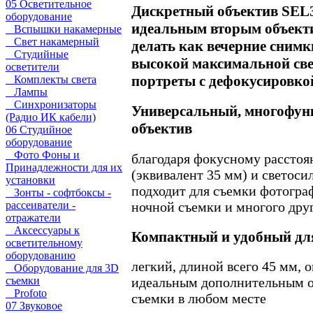
05 Осветительное
Дискретный объектив SEL
оборудование
идеальным вторым объекти
Вспышки накамерные
Свет накамерный
делать как вечерние снимк
Студийные
высокой максимальной свет
осветители
портреты с дефокусировко
Комплекты света
Лампы
Синхронизаторы
Универсальный, многофу
(Радио ИК кабели)
объектив
06 Студийное
оборудование
Фото Фоны и
благодаря фокусному расстоя
Принадлежности для их
(эквивалент 35 мм) и светоси
установки
подходит для съемки фотограф
Зонты - софтбоксы -
рассеиватели -
ночной съемки и многого дру
отражатели
Аксессуары к
Компактный и удобный дл
осветительному
оборудованию
легкий, длиной всего 45 мм, о
Оборудование для 3D
съемки
идеальным дополнительным о
Profoto
съемки в любом месте
07 Звуковое