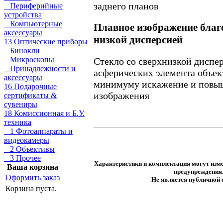
заднего планов
Периферийные
устройства
Компьютерные
Плавное изображение благо
аксессуары
низкой дисперсией
13 Оптические приборы
Бинокли
Микроскопы
Стекло со сверхнизкой диспер
Принадлежности и
асферических элемента объект
аксессуары
минимуму искажение и повы
16 Подарочные
изображения
сертификаты &
сувениры
18 Комиссионная и Б.У.
техника
1 Фотоаппараты и
видеокамеры
2 Объективы
3 Прочее
Характеристики и комплектация могут изме
Ваша корзина
предупреждения
Оформить заказ
Не является публичной
Корзина пуста.