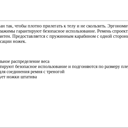
н так, чтобы плотно прилегать к телу и не скользить. Эргоном
е зажимы гарантируют безопасное использование. Ремень спроек
егантен. Предоставляется с пружинным карабином с одной сторон
ксации ножек.
ьное распределение веса
тируют безопасное использование и подгоняются по размеру пле
ля соединения ремня с треногой
рует ножки штатива