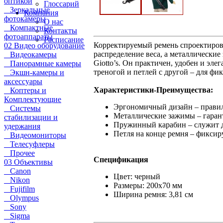
оптикой
Глоссарий
Зеркальные
Компания
фотокамеры
О нас
Компактные
Контакты
фотоаппараты
Расписание
Корректируемый ремень спроектирова
02 Видео оборудование
распределение веса, а металлически
Видеокамеры
Giotto’s. Он практичен, удобен и эл
Панорамные камеры
треногой и петлей с другой – для фи
Экшн-камеры и
аксессуары
Характеристики-Преимущества:
Коптеры и
Комплектующие
Эргономичный дизайн – правил
Системы
Металлические зажимы – гаран
стабилизации и
Пружинный карабин – служит д
удержания
Петля на конце ремня – фикси
Видеомониторы
Телесуфлеры
Прочее
Спецификация
03 Объективы
Canon
Цвет: черный
Nikon
Размеры: 200x70 мм
Fujifilm
Ширина ремня: 3,81 см
Olympus
Sony
Sigma