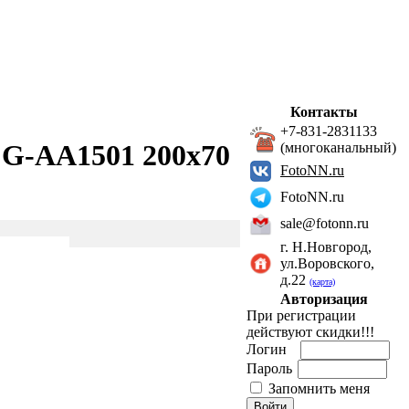
Контакты
+7-831-2831133
 G-AA1501 200х70
(многоканальный)
FotoNN.ru
FotoNN.ru
sale@fotonn.ru
г. Н.Новгород,
ул.Воровского,
д.22
(карта)
Авторизация
При регистрации
действуют скидки!!!
Логин
Пароль
Запомнить меня