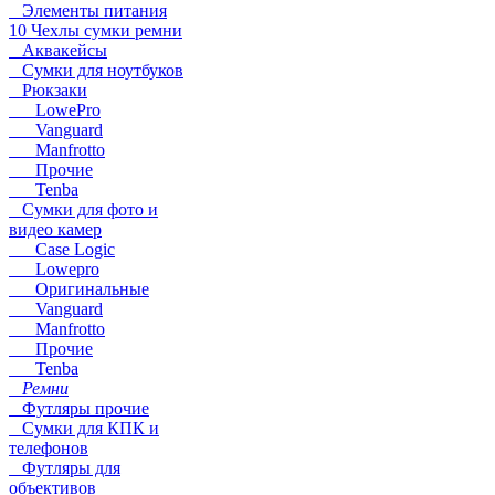
Элементы питания
10 Чехлы сумки ремни
Аквакейсы
Сумки для ноутбуков
Рюкзаки
LowePro
Vanguard
Manfrotto
Прочие
Tenba
Сумки для фото и
видео камер
Case Logic
Lowepro
Оригинальные
Vanguard
Manfrotto
Прочие
Tenba
Ремни
Футляры прочие
Сумки для КПК и
телефонов
Футляры для
объективов