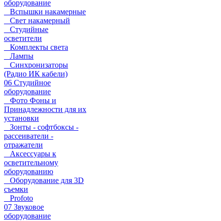
оборудование
Вспышки накамерные
Свет накамерный
Студийные
осветители
Комплекты света
Лампы
Синхронизаторы
(Радио ИК кабели)
06 Студийное
оборудование
Фото Фоны и
Принадлежности для их
установки
Зонты - софтбоксы -
рассеиватели -
отражатели
Аксессуары к
осветительному
оборудованию
Оборудование для 3D
съемки
Profoto
07 Звуковое
оборудование