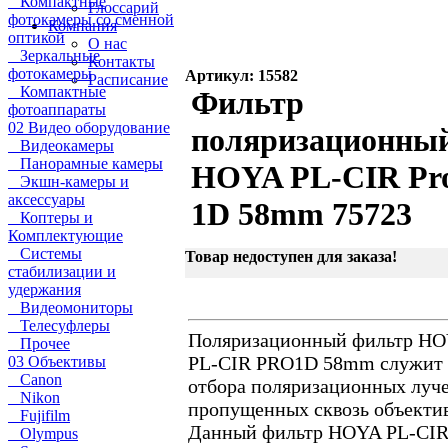
Компактные
Глоссарий
фотокамеры со сменной
Компания
оптикой
О нас
Зеркальные
Контакты
фотокамеры
Артикул: 15582
Расписание
Компактные
Фильтр
фотоаппараты
02 Видео оборудование
поляризационны
Видеокамеры
Панорамные камеры
HOYA PL-CIR Pr
Экшн-камеры и
аксессуары
1D 58mm 75723
Коптеры и
Комплектующие
Системы
Товар недоступен для заказа!
стабилизации и
удержания
Видеомониторы
Телесуфлеры
Поляризационный фильтр H
Прочее
PL-CIR PRO1D 58mm служит 
03 Объективы
Canon
отбора поляризационных луче
Nikon
пропущенных сквозь объектив
Fujifilm
Данный фильтр HOYA PL-CI
Olympus