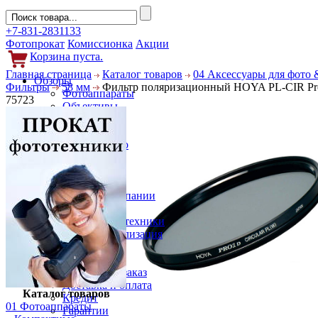
+7-831-2831133
Фотопрокат
Комиссионка
Акции
Корзина пуста.
Главная страница
Каталог товаров
04 Аксессуары для фото 
Обзоры
Фильтры
58 мм
Фильтр поляризационный HOYA PL-CIR P
Фотоаппараты
75723
Объективы
Фильтры
Новости
Фото и видео
Гаджеты
Аксессуары
Слухи
Новости компании
Услуги
Прокат фототехники
Выкуп и реализация
Покупателям
Акции
Как сделать заказ
Доставка и оплата
Каталог товаров
Кредит
01 Фотоаппараты
Гарантии