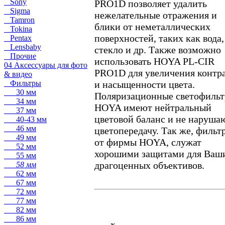
Sony
PRO1D позволяет удалить
Sigma
нежелательные отражения и
Tamron
блики от неметаллических
Tokina
поверхностей, таких как вода,
Pentax
Lensbaby
стекло и др. Также возможно
Прочие
использовать HOYA PL-CIR
04 Аксессуары для фото
PRO1D для увеличения контр
& видео
Фильтры
и насыщенности цвета.
30 мм
Поляризационные светофиль
34 мм
HOYA имеют нейтральный
37 мм
цветовой баланс и не наруша
40-43 мм
46 мм
цветопередачу. Так же, фильт
49 мм
от фирмы HOYA, служат
52 мм
хорошими защитами для Ваш
55 мм
драгоценных объективов.
58 мм
62 мм
67 мм
72 мм
77 мм
82 мм
86 мм