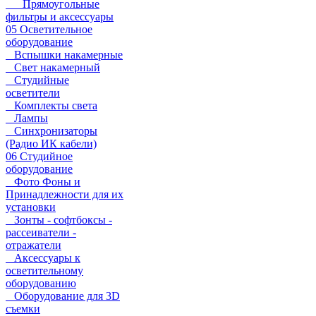
Прямоугольные
фильтры и аксессуары
05 Осветительное
оборудование
Вспышки накамерные
Свет накамерный
Студийные
осветители
Комплекты света
Лампы
Синхронизаторы
(Радио ИК кабели)
06 Студийное
оборудование
Фото Фоны и
Принадлежности для их
установки
Зонты - софтбоксы -
рассеиватели -
отражатели
Аксессуары к
осветительному
оборудованию
Оборудование для 3D
съемки