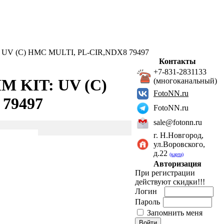
: UV (C) HMC MULTI, PL-CIR,NDX8 79497
Контакты
+7-831-2831133
MM KIT: UV (C)
(многоканальный)
FotoNN.ru
79497
FotoNN.ru
sale@fotonn.ru
г. Н.Новгород,
ул.Воровского,
д.22
(карта)
Авторизация
При регистрации
действуют скидки!!!
Логин
Пароль
Запомнить меня