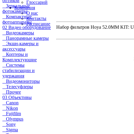
оптикой
Глоссарий
Зеркальные
Компания
фотокамеры
О нас
Компактные
Контакты
фотоаппараты
Расписание
Набор фильтров Hoya 52.0MM KIT: 
02 Видео оборудование
Видеокамеры
Панорамные камеры
Экшн-камеры и
аксессуары
Коптеры и
Комплектующие
Системы
стабилизации и
удержания
Видеомониторы
Телесуфлеры
Прочее
03 Объективы
Canon
Nikon
Fujifilm
Olympus
Sony
Sigma