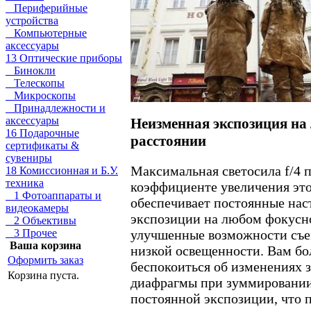
Периферийные
устройства
Компьютерные
аксессуары
13 Оптические приборы
Бинокли
Телескопы
Микроскопы
Принадлежности и
аксессуары
Неизменная экспозиция на
16 Подарочные
расстоянии
сертификаты &
сувениры
Максимальная светосила f/4 
18 Комиссионная и Б.У.
техника
коэффициенте увеличения это
1 Фотоаппараты и
обеспечивает постоянные нас
видеокамеры
экспозиции на любом фокусн
2 Объективы
улучшенные возможности съе
3 Прочее
Ваша корзина
низкой освещенности. Вам бо
Оформить заказ
беспокоиться об изменениях 
Корзина пуста.
диафрагмы при зуммировании
постоянной экспозиции, что 