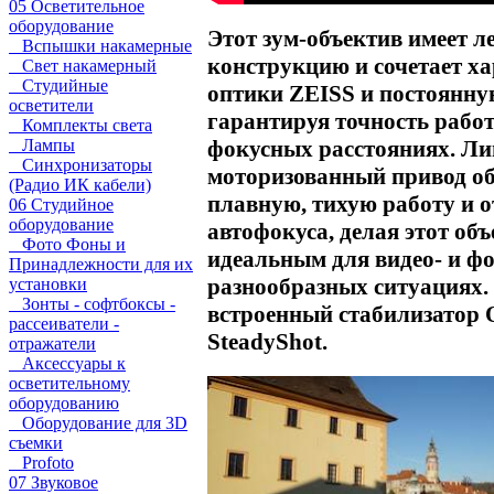
05 Осветительное
оборудование
Этот зум-объектив имеет л
Вспышки накамерные
конструкцию и сочетает х
Свет накамерный
Студийные
оптики ZEISS и постоянную
осветители
гарантируя точность работ
Комплекты света
фокусных расстояниях. Л
Лампы
Синхронизаторы
моторизованный привод об
(Радио ИК кабели)
плавную, тихую работу и 
06 Студийное
оборудование
автофокуса, делая этот об
Фото Фоны и
идеальным для видео- и ф
Принадлежности для их
разнообразных ситуациях.
установки
Зонты - софтбоксы -
встроенный стабилизатор O
рассеиватели -
SteadyShot.
отражатели
Аксессуары к
осветительному
оборудованию
Оборудование для 3D
съемки
Profoto
07 Звуковое