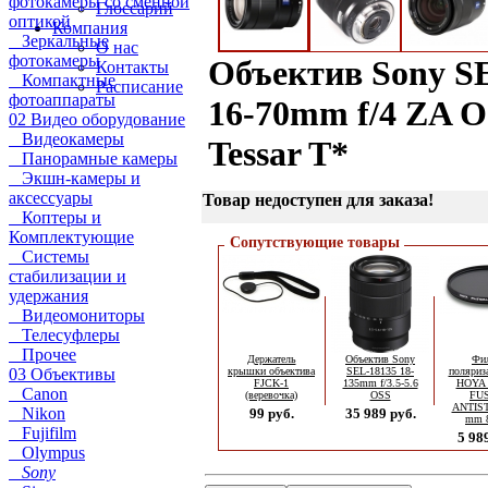
фотокамеры со сменной
Глоссарий
оптикой
Компания
Зеркальные
О нас
фотокамеры
Объектив Sony S
Контакты
Компактные
Расписание
фотоаппараты
16-70mm f/4 ZA O
02 Видео оборудование
Видеокамеры
Tessar T*
Панорамные камеры
Экшн-камеры и
аксессуары
Товар недоступен для заказа!
Коптеры и
Комплектующие
Сопутствующие товары
Системы
стабилизации и
удержания
Видеомониторы
Телесуфлеры
Прочее
Держатель
Объектив Sony
Фи
03 Объективы
крышки объектива
SEL-18135 18-
поляриз
FJCK-1
135mm f/3.5-5.6
HOYA 
Canon
(веревочка)
OSS
FU
ANTIST
Nikon
99 руб.
35 989 руб.
mm 
Fujifilm
5 98
Olympus
Sony