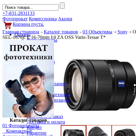
+7-831-2831133
Фотопрокат
Комиссионка
Акции
Корзина пуста.
Главная страница
Каталог товаров
03 Объективы
Sony
О
Обзоры
SEL-1670Z E 16-70mm f/4 ZA OSS Vario-Tessar T*
Фотоаппараты
Объективы
Фильтры
Новости
Фото и видео
Гаджеты
Аксессуары
Слухи
Новости компании
Услуги
Прокат фототехники
Выкуп и реализация
Покупателям
Акции
Как сделать заказ
Каталог товаров
Доставка и оплата
01 Фотоаппараты
Кредит
Компактные
Гарантии