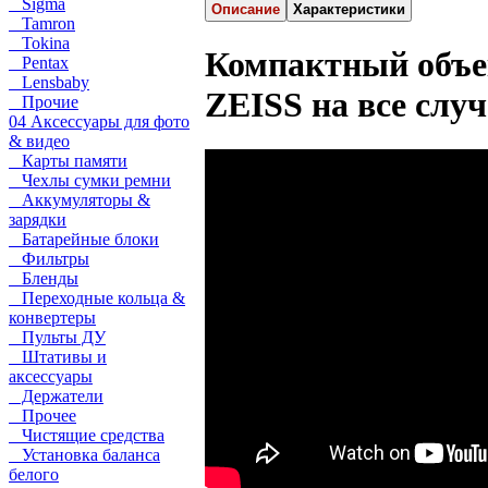
Sigma
Описание
Характеристики
Tamron
Tokina
Компактный объе
Pentax
Lensbaby
ZEISS на все слу
Прочие
04 Аксессуары для фото
& видео
Карты памяти
Чехлы сумки ремни
Аккумуляторы &
зарядки
Батарейные блоки
Фильтры
Бленды
Переходные кольца &
конвертеры
Пульты ДУ
Штативы и
аксессуары
Держатели
Прочее
Чистящие средства
Установка баланса
белого