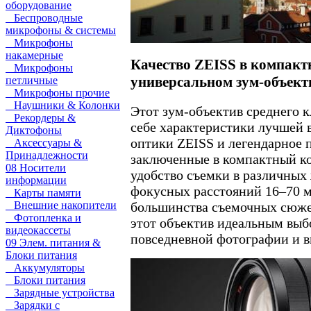
оборудование
Беспроводные
микрофоны & системы
Микрофоны
накамерные
Качество ZEISS в компакт
Микрофоны
универсальном зум-объект
петличные
Микрофоны прочие
Наушники & Колонки
Этот зум-объектив среднего к
Рекордеры &
себе характеристики лучшей в
Диктофоны
оптики ZEISS и легендарное 
Аксессуары &
Принадлежности
заключенные в компактный ко
08 Носители
удобство съемки в различных
информации
фокусных расстояний 16–70 м
Карты памяти
Внешние накопители
большинства съемочных сюжет
Фотопленка и
этот объектив идеальным выб
видеокассеты
повседневной фотографии и в
09 Элем. питания &
Блоки питания
Аккумуляторы
Блоки питания
Зарядные устройства
Зарядки с