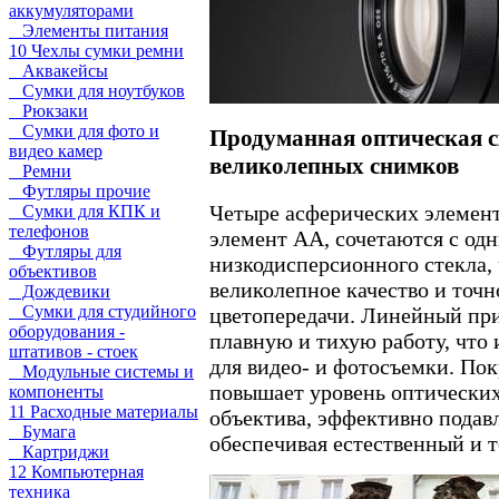
аккумуляторами
Элементы питания
10 Чехлы сумки ремни
Аквакейсы
Сумки для ноутбуков
Рюкзаки
Сумки для фото и
Продуманная оптическая с
видео камер
великолепных снимков
Ремни
Футляры прочие
Четыре асферических элемент
Сумки для КПК и
телефонов
элемент AA, сочетаются с од
Футляры для
низкодисперсионного стекла, 
объективов
великолепное качество и точн
Дождевики
Сумки для студийного
цветопередачи. Линейный при
оборудования -
плавную и тихую работу, что 
штативов - стоек
для видео- и фотосъемки. По
Модульные системы и
повышает уровень оптических
компоненты
11 Расходные материалы
объектива, эффективно подав
Бумага
обеспечивая естественный и т
Картриджи
12 Компьютерная
техника