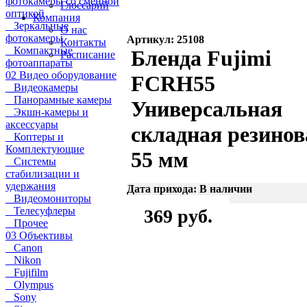
фотокамеры со сменной
Глоссарий
оптикой
Компания
Зеркальные
О нас
фотокамеры
Артикул: 25108
Контакты
Компактные
Бленда Fujimi
Расписание
фотоаппараты
02 Видео оборудование
FCRH55
Видеокамеры
Панорамные камеры
Универсальная
Экшн-камеры и
аксессуары
складная резинов
Коптеры и
Комплектующие
55 мм
Системы
стабилизации и
удержания
Дата прихода: В наличии
Видеомониторы
Телесуфлеры
369 руб.
Прочее
03 Объективы
Canon
Nikon
Fujifilm
Olympus
Sony