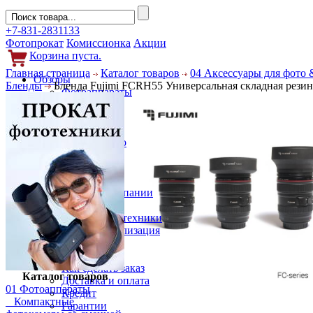
+7-831-2831133
Фотопрокат
Комиссионка
Акции
Корзина пуста.
Главная страница
Каталог товаров
04 Аксессуары для фото 
Обзоры
Бленды
Бленда Fujimi FCRH55 Универсальная складная резин
Фотоаппараты
Объективы
Фильтры
Новости
Фото и видео
Гаджеты
Аксессуары
Слухи
Новости компании
Услуги
Прокат фототехники
Выкуп и реализация
Покупателям
Акции
Как сделать заказ
Каталог товаров
Доставка и оплата
01 Фотоаппараты
Кредит
Компактные
Гарантии