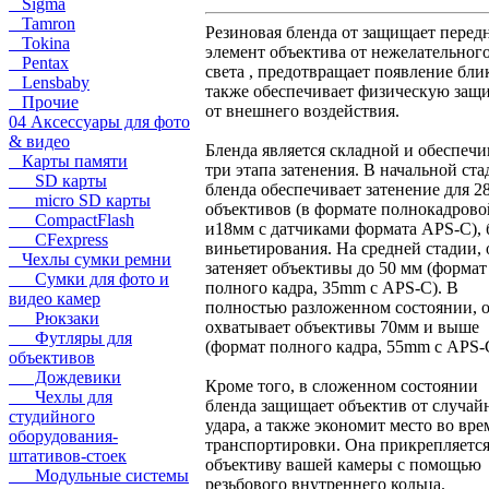
Sigma
Tamron
Резиновая бленда от защищает перед
Tokina
элемент объектива от нежелательног
Pentax
света , предотвращает появление блик
Lensbaby
также обеспечивает физическую защ
Прочие
от внешнего воздействия.
04 Аксессуары для фото
& видео
Бленда является складной и обеспечи
Карты памяти
три этапа затенения. В начальной ста
SD карты
бленда обеспечивает затенение для 2
micro SD карты
объективов (в формате полнокадрово
CompactFlash
и18мм с датчиками формата APS-C), 
CFexpress
виньетирования. На средней стадии, 
Чехлы сумки ремни
затеняет объективы до 50 мм (формат
Сумки для фото и
полного кадра, 35mm с APS-C). В
видео камер
полностью разложенном состоянии, 
Рюкзаки
охватывает объективы 70мм и выше
Футляры для
(формат полного кадра, 55mm с APS-
объективов
Дождевики
Кроме того, в сложенном состоянии
Чехлы для
бленда защищает объектив от случай
студийного
удара, а также экономит место во вре
оборудования-
транспортировки. Она прикрепляется
штативов-стоек
объективу вашей камеры с помощью
Модульные системы
резьбового внутреннего кольца.