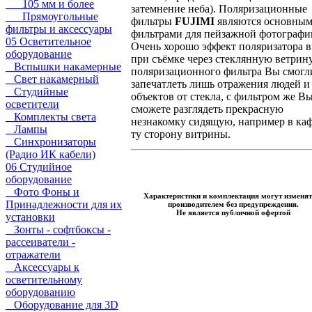
105 мм и более
затемнение неба). Поляризационные
Прямоугольные
фильтры
FUJIMI
являются основны
фильтры и аксессуары
фильтрами для пейзажной фотографи
05 Осветительное
Очень хорошо эффект поляризатора 
оборудование
при съёмке через стеклянную ветрину
Вспышки накамерные
поляризационного фильтра Вы смогл
Свет накамерный
запечатлеть лишь отражения людей и
Студийные
объектов от стекла, с фильтром же В
осветители
сможете разглядеть прекрасную
Комплекты света
незнакомку сидящую, например в каф
Лампы
ту сторону витрины.
Синхронизаторы
(Радио ИК кабели)
06 Студийное
оборудование
Фото Фоны и
Характеристики и комплектация могут изменят
Принадлежности для их
производителем без предупреждения.
Не является публичной офертой
установки
Зонты - софтбоксы -
рассеиватели -
отражатели
Аксессуары к
осветительному
оборудованию
Оборудование для 3D