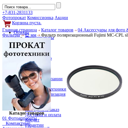
+7-831-2831133
Фотопрокат
Комиссионка
Акции
Корзина пуста.
Главная страница
Каталог товаров
04 Аксессуары для фото 
Обзоры
Фильтры
62 мм
Фильтр поляризационный Fujimi MC-CPL s
Фотоаппараты
Объективы
Фильтры
Новости
Фото и видео
Гаджеты
Аксессуары
Слухи
Новости компании
Услуги
Прокат фототехники
Выкуп и реализация
Покупателям
Акции
Как сделать заказ
Каталог товаров
Доставка и оплата
01 Фотоаппараты
Кредит
Компактные
Гарантии