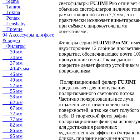
Sigma
светофильтры
FUJIMI Pro
отличает 
Tamron
обычных светофильтров наличие тон
Tokina
рамки толщиной всего 7,5 мм , что
Pentax
практически исключает виньетирова
Lensbaby
при съёмке с широкоугольными
Прочие
объективами.
04 Аксессуары для фото
& видео
Фильтры серии
FUJIMI Pro MC
име
Фильтры
двухстороннее 12 слойное просветл
30 мм
покрытие, обеспечивающее почти 1
34 мм
пропускание света. Так же данное
37 мм
покрытие делает фильтр устойчивым
40-43 мм
повреждениям.
46 мм
49 мм
Поляризационный фильтр
FUJIMI
52 мм
предназначен для пропускания
55 мм
поляризованного светового потока.
58 мм
Частично поляризованны все лучи,
62 мм
отраженные от неметаллических
67 мм
поверхностей, а так же свет голубого
72 мм
неба. В творческой фотографии
77 мм
поляризационные фильтры использу
82 мм
для достижения различных
86 мм
художественных эффектов (устранен
95 мм
бликов, придание насыщенности и