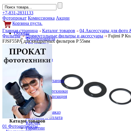
+7-831-2831133
Фотопрокат
Комиссионка
Акции
Корзина пуста.
Главная страница
Каталог товаров
04 Аксессуары для фото 
Обзоры
Фильтры
Прямоугольные фильтры и аксессуары
Fujimi P Ко
Фотоаппараты
FJSF55PA для квадратных фильтров P 55мм
Объективы
Фильтры
Новости
Фото и видео
Гаджеты
Аксессуары
Слухи
Новости компании
Услуги
Прокат фототехники
Выкуп и реализация
Покупателям
Акции
Как сделать заказ
Доставка и оплата
Каталог товаров
Кредит
01 Фотоаппараты
Гарантии