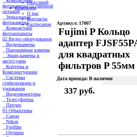
Компактные
Глоссарий
фотокамеры со сменной
Компания
оптикой
О нас
Зеркальные
Контакты
фотокамеры
Артикул: 17007
Расписание
Компактные
Fujimi P Кольцо
фотоаппараты
02 Видео оборудование
адаптер FJSF55P
Видеокамеры
Панорамные камеры
для квадратных
Экшн-камеры и
аксессуары
фильтров P 55мм
Коптеры и
Комплектующие
Системы
Дата прихода: В наличии
стабилизации и
удержания
337 руб.
Видеомониторы
Телесуфлеры
Прочее
03 Объективы
Canon
Nikon
Fujifilm
Olympus