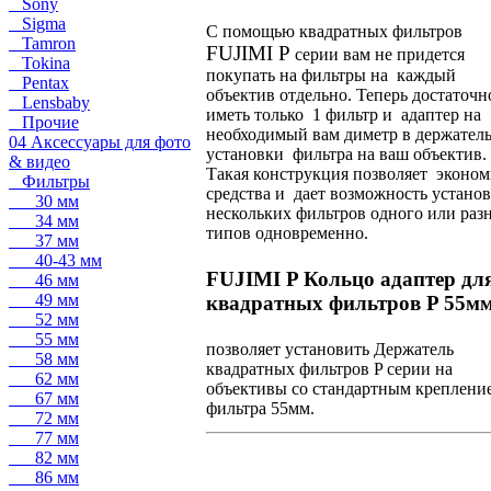
Sony
Sigma
С помощью квадратных фильтров
Tamron
FUJIMI P
серии вам не придется
Tokina
покупать на фильтры на каждый
Pentax
объектив отдельно. Теперь достаточн
Lensbaby
иметь только 1 фильтр и адаптер на
Прочие
необходимый вам диметр в держател
04 Аксессуары для фото
установки фильтра на ваш объектив.
& видео
Такая конструкция позволяет эконом
Фильтры
средства и дает возможность устано
30 мм
нескольких фильтров одного или раз
34 мм
типов одновременно.
37 мм
40-43 мм
FUJIMI P Кольцо адаптер дл
46 мм
49 мм
квадратных фильтров P 55м
52 мм
55 мм
позволяет установить Держатель
58 мм
квадратных фильтров P серии на
62 мм
объективы со стандартным креплени
67 мм
фильтра 55мм.
72 мм
77 мм
82 мм
86 мм