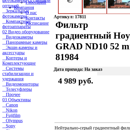
фотокамеры со сменной
Глоссарий
оптикой
Компания
Зеркальные
О нас
фотокамеры
Артикул: 17811
Контакты
Компактные
Фильтр
Расписание
фотоаппараты
02 Видео оборудование
градиентный Hoy
Видеокамеры
Панорамные камеры
GRAD ND10 52 
Экшн-камеры и
аксессуары
81984
Коптеры и
Комплектующие
Системы
Дата прихода: На заказ
стабилизации и
удержания
4 989 руб.
Видеомониторы
Телесуфлеры
Прочее
03 Объективы
Canon
Nikon
Fujifilm
Olympus
Sony
Нейтрально-серый градиентный фил