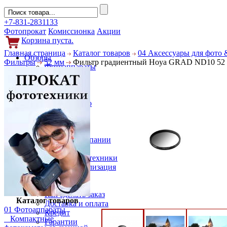
+7-831-2831133
Фотопрокат
Комиссионка
Акции
Корзина пуста.
Главная страница
Каталог товаров
04 Аксессуары для фото 
Обзоры
Фильтры
52 мм
Фильтр градиентный Hoya GRAD ND10 52
Фотоаппараты
Объективы
Фильтры
Новости
Фото и видео
Гаджеты
Аксессуары
Слухи
Новости компании
Услуги
Прокат фототехники
Выкуп и реализация
Покупателям
Акции
Как сделать заказ
Каталог товаров
Доставка и оплата
01 Фотоаппараты
Кредит
Компактные
Гарантии