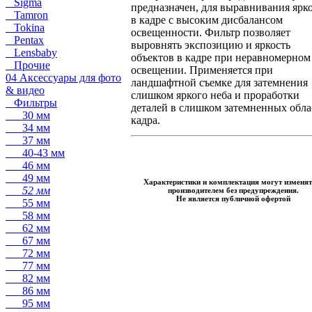
Sigma
предназначен, для выравнивания ярк
Tamron
в кадре с высоким дисбалансом
Tokina
освещенности. Фильтр позволяет
Pentax
выровнять экспозицию и яркость
Lensbaby
объектов в кадре при неравномерном
Прочие
освещении. Применяется при
04 Аксессуары для фото
ландшафтной съемке для затемнения
& видео
слишком яркого неба и проработки
Фильтры
деталей в слишком затемненных обла
30 мм
кадра.
34 мм
37 мм
40-43 мм
46 мм
49 мм
Характеристики и комплектация могут изменят
52 мм
производителем без предупреждения.
Не является публичной офертой
55 мм
58 мм
62 мм
67 мм
72 мм
77 мм
82 мм
86 мм
95 мм