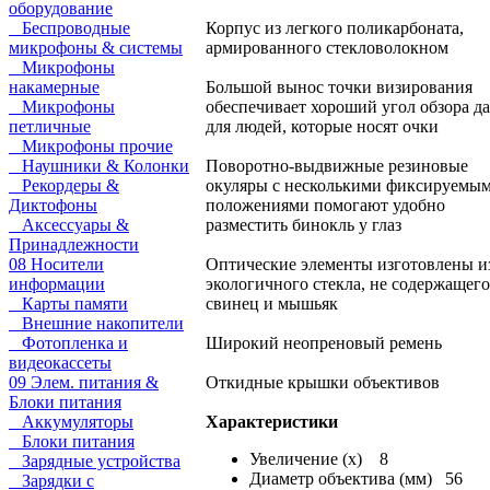
оборудование
Беспроводные
Корпус из легкого поликарбоната,
микрофоны & системы
армированного стекловолокном
Микрофоны
накамерные
Большой вынос точки визирования
Микрофоны
обеспечивает хороший угол обзора д
петличные
для людей, которые носят очки
Микрофоны прочие
Наушники & Колонки
Поворотно-выдвижные резиновые
Рекордеры &
окуляры с несколькими фиксируемы
Диктофоны
положениями помогают удобно
Аксессуары &
разместить бинокль у глаз
Принадлежности
08 Носители
Оптические элементы изготовлены и
информации
экологичного стекла, не содержащего
Карты памяти
свинец и мышьяк
Внешние накопители
Фотопленка и
Широкий неопреновый ремень
видеокассеты
09 Элем. питания &
Откидные крышки объективов
Блоки питания
Аккумуляторы
Характеристики
Блоки питания
Увеличение (x) 8
Зарядные устройства
Диаметр объектива (мм) 56
Зарядки с