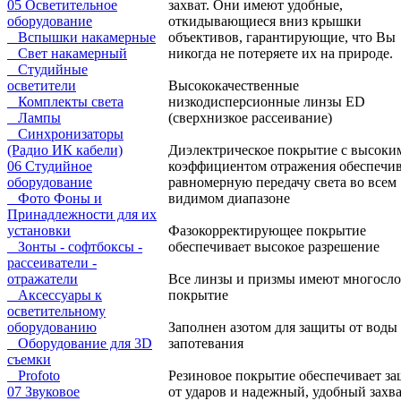
05 Осветительное
захват. Они имеют удобные,
оборудование
откидывающиеся вниз крышки
Вспышки накамерные
объективов, гарантирующие, что Вы
Свет накамерный
никогда не потеряете их на природе.
Студийные
осветители
Высококачественные
Комплекты света
низкодисперсионные линзы ED
Лампы
(сверхнизкое рассеивание)
Синхронизаторы
(Радио ИК кабели)
Диэлектрическое покрытие с высоки
06 Студийное
коэффициентом отражения обеспечив
оборудование
равномерную передачу света во всем
Фото Фоны и
видимом диапазоне
Принадлежности для их
установки
Фазокорректирующее покрытие
Зонты - софтбоксы -
обеспечивает высокое разрешение
рассеиватели -
отражатели
Все линзы и призмы имеют многосл
Аксессуары к
покрытие
осветительному
оборудованию
Заполнен азотом для защиты от воды
Оборудование для 3D
запотевания
съемки
Profoto
Резиновое покрытие обеспечивает з
07 Звуковое
от ударов и надежный, удобный захв