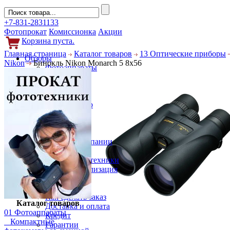
+7-831-2831133
Фотопрокат
Комиссионка
Акции
Корзина пуста.
Главная страница
Каталог товаров
13 Оптические приборы
Обзоры
Nikon
Бинокль Nikon Monarch 5 8x56
Фотоаппараты
Объективы
Фильтры
Новости
Фото и видео
Гаджеты
Аксессуары
Слухи
Новости компании
Услуги
Прокат фототехники
Выкуп и реализация
Покупателям
Акции
Как сделать заказ
Каталог товаров
Доставка и оплата
01 Фотоаппараты
Кредит
Компактные
Гарантии