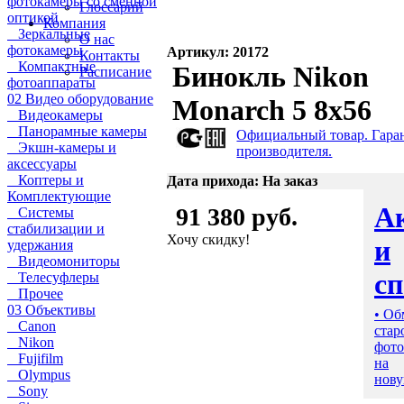
фотокамеры со сменной
Глоссарий
оптикой
Компания
Зеркальные
О нас
фотокамеры
Артикул: 20172
Контакты
Компактные
Бинокль Nikon
Расписание
фотоаппараты
02 Видео оборудование
Monarch 5 8x56
Видеокамеры
Панорамные камеры
Официальный товар. Гара
Экшн-камеры и
производителя.
аксессуары
Коптеры и
Дата прихода: На заказ
Комплектующие
А
91 380 руб.
Системы
стабилизации и
Хочу скидку!
и
удержания
Видеомониторы
с
Телесуфлеры
Прочее
03 Объективы
• Об
Canon
стар
Nikon
фото
Fujifilm
на
Olympus
нову
Sony