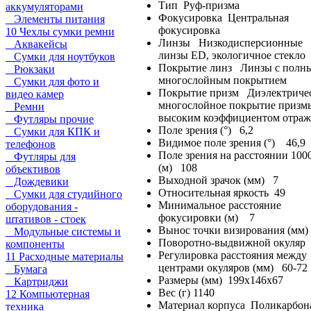
Тип Руф-призма
аккумуляторами
Фокусировка Центральная
Элементы питания
фокусировка
10 Чехлы сумки ремни
Линзы Низкодисперсионные
Аквакейсы
линзы ED, экологичное стекло
Сумки для ноутбуков
Покрытие линз Линзы с полн
Рюкзаки
многослойным покрытием
Сумки для фото и
Покрытие призм Диэлектриче
видео камер
многослойное покрытие призм
Ремни
высоким коэффициентом отраж
Футляры прочие
Поле зрения (°) 6,2
Сумки для КПК и
Видимое поле зрения (°) 46,9
телефонов
Поле зрения на расстоянии 100
Футляры для
(м) 108
объективов
Выходной зрачок (мм) 7
Дождевики
Относительная яркость 49
Сумки для студийного
Минимальное расстояние
оборудования -
фокусировки (м) 7
штативов - стоек
Вынос точки визирования (мм)
Модульные системы и
Поворотно-выдвижной окуляр
компоненты
Регулировка расстояния между
11 Расходные материалы
центрами окуляров (мм) 60-72
Бумага
Размеры (мм) 199x146x67
Картриджи
Вес (г) 1140
12 Компьютерная
Материал корпуса Поликарбона
техника