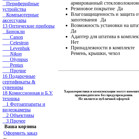
армированный стекловолокном
Периферийные
Резиновое покрытие Да
устройства
Влагозащищенность и защита о
Компьютерные
запотевания Да
аксессуары
Возможность установки на ш
13 Оптические приборы
Да
Бинокли
Адаптер для штатива в компле
Canon
Нет
Celestron
Принадлежности в комплекте
Levenhuk
Ремень, крышки, чехол
Nikon
Olympus
Pentax
Прочие
16 Подарочные
сертификаты &
сувениры
Характеристики и комплектация могут изменят
18 Комиссионная и Б.У.
производителем без предупреждения.
техника
Не является публичной офертой
1 Фотоаппараты и
видеокамеры
2 Объективы
3 Прочее
Ваша корзина
Оформить заказ