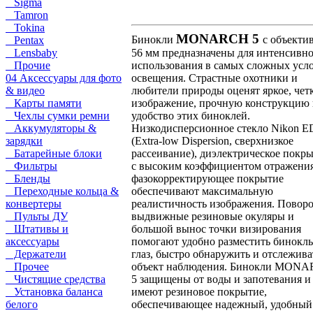
Sigma
Tamron
Tokina
MONARCH 5
Бинокли
с объекти
Pentax
Lensbaby
56 мм предназначены для интенсивн
Прочие
использования в самых сложных усл
04 Аксессуары для фото
освещения. Страстные охотники и
& видео
любители природы оценят яркое, чет
Карты памяти
изображение, прочную конструкцию
Чехлы сумки ремни
удобство этих биноклей.
Аккумуляторы &
Низкодисперсионное стекло Nikon E
зарядки
(Extra-low Dispersion, сверхнизкое
Батарейные блоки
рассеивание), диэлектрическое покр
Фильтры
с высоким коэффициентом отражени
Бленды
фазокорректирующее покрытие
Переходные кольца &
обеспечивают максимальную
конвертеры
реалистичность изображения. Поворо
Пульты ДУ
выдвижные резиновые окуляры и
Штативы и
большой вынос точки визирования
аксессуары
помогают удобно разместить бинокль
Держатели
глаз, быстро обнаружить и отслежива
Прочее
объект наблюдения. Бинокли MON
Чистящие средства
5 защищены от воды и запотевания и
Установка баланса
имеют резиновое покрытие,
белого
обеспечивающее надежный, удобный