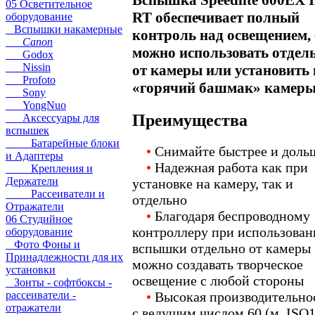
05 Осветительное
RT обеспечивает полный
оборудование
Вспышки накамерные
контроль над освещением, 
Canon
можно использовать отдел
Godox
Nissin
от камеры или установить 
Profoto
«горячий башмак» камеры
Sony
YongNuo
Преимущества
Аксессуары для
вспышек
Батарейные блоки
•
Снимайте быстрее и доль
и Адаптеры
•
Надежная работа как при
Крепления и
Держатели
установке на камеру, так и
Рассеиватели и
отдельно
Отражатели
•
Благодаря беспроводному
06 Студийное
контроллеру при использован
оборудование
Фото Фоны и
вспышки отдельно от камеры
Принадлежности для их
можно создавать творческое
установки
освещение с любой стороны
Зонты - софтбоксы -
рассеиватели -
•
Высокая производительно
отражатели
с ведущим числом 60 (м, ISO