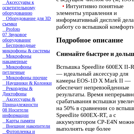
Аксессуары к
•
Интуитивно понятные
осветительному
элементы управления и
оборудованию
Оборудование для 3D
информативный дисплей дел
съемки
работу со вспышкой комфорт
Profoto
07 Звуковое
Подробное описание
оборудование
Беспроводные
микрофоны & системы
Снимайте быстрее и дольш
Микрофоны
накамерные
Вспышка Speedlite 600EX II-
Микрофоны
петличные
— идеальный аксессуар для
Микрофоны прочие
камеры EOS-1D X Mark II —
Наушники & Колонки
обеспечит непревзойденные
Рекордеры &
результаты. Время непрерывн
Диктофоны
Аксессуары &
срабатывания вспышки увели
Принадлежности
на 50% в сравнении со вспыш
08 Носители
Speedlite 600EX-RT, а с
информации
Карты памяти
аккумулятором CP-E4N можн
Внешние накопители
выполнять еще более
Фотопленка и