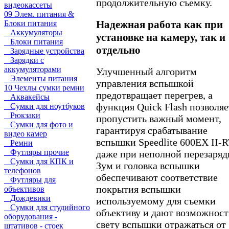
продолжительную съемку.
видеокассеты
09 Элем. питания &
Надежная работа как при
Блоки питания
Аккумуляторы
установке на камеру, так и
Блоки питания
отдельно
Зарядные устройства
Зарядки с
аккумуляторами
Улучшенный алгоритм
Элементы питания
управления вспышкой
10 Чехлы сумки ремни
предотвращает перегрев, а
Аквакейсы
функция Quick Flash позволяе
Сумки для ноутбуков
Рюкзаки
пропустить важный момент,
Сумки для фото и
гарантируя срабатывание
видео камер
вспышки Speedlite 600EX II-
Ремни
Футляры прочие
даже при неполной перезаряд
Сумки для КПК и
Зум и головка вспышки
телефонов
обеспечивают соответствие
Футляры для
покрытия вспышки
объективов
Дождевики
используемому для съемки
Сумки для студийного
объективу и дают возможност
оборудования -
свету вспышки отражаться от
штативов - стоек