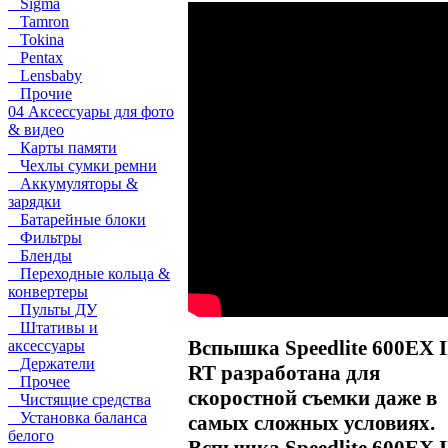
Sigma
Tamron
Tokina
Pentax
Lensbaby
Прочие
04 Аксессуары для фото
& видео
Карты памяти
Чехлы сумки ремни
Аккумуляторы &
зарядки
Батарейные блоки
Фильтры
Бленды
Переходные кольца &
конвертеры
Пульты ДУ
Штативы и
Вспышка Speedlite 600EX I
аксессуары
Держатели
RT разработана для
Прочее
скоростной съемки даже в
Чистящие средства
Установка баланса
самых сложных условиях.
белого
Вспышка Speedlite 600EX I