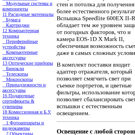
Модульные системы и
стен и потолка для получения
компоненты
более естественного результат
11 Расходные материалы
Вспышка Speedlite 600EX II-
Бумага
обладает тем же уровнем защ
Картриджи
12 Компьютерная
от погодных факторов, что и
техника
камера EOS-1D X Mark II,
Периферийные
обеспечивая возможность съ
устройства
даже в самых сложных услови
Компьютерные
аксессуары
13 Оптические приборы
В комплект поставки входит
Бинокли
адаптер отражателя, который
Телескопы
позволяет смягчить свет при
Микроскопы
съемке портретов, и цветные
Принадлежности и
аксессуары
фильтры, использование кото
16 Подарочные
позволяет сбалансировать све
сертификаты &
вспышки с естественным
сувениры
18 Комиссионная и Б.У.
освещением.
техника
1 Фотоаппараты и
видеокамеры
Освещение с любой сторон
2 Объективы