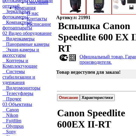
фотокамеры со сменной
Глоссарий
оптикой
Компания
Зеркальные
О нас
фотокамеры
Артикул: 21991
Контакты
Компактные
Вспышка Canon
Расписание
фотоаппараты
02 Видео оборудование
Speedlite 600 EX I
Видеокамеры
Панорамные камеры
RT
Экшн-камеры и
аксессуары
Официальный товар. Гара
Коптеры и
производителя.
Комплектующие
Системы
Товар недоступен для заказа!
стабилизации и
удержания
Видеомониторы
Телесуфлеры
Описание
Характеристики
Прочее
03 Объективы
Canon
Canon Speedlite
Nikon
Fujifilm
600EX II-RT
Olympus
Sony