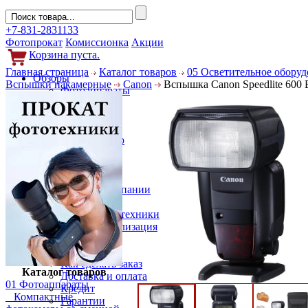
+7-831-2831133
Фотопрокат
Комиссионка
Акции
Корзина пуста.
Главная страница
Каталог товаров
05 Осветительное обору
Обзоры
Вспышки накамерные
Canon
Вспышка Canon Speedlite 600 
Фотоаппараты
Объективы
Фильтры
Новости
Фото и видео
Гаджеты
Аксессуары
Слухи
Новости компании
Услуги
Прокат фототехники
Выкуп и реализация
Покупателям
Акции
Как сделать заказ
Каталог товаров
Доставка и оплата
01 Фотоаппараты
Кредит
Компактные
Гарантии