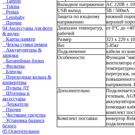
Tamron
Выходное напряжение
AC 220В ± 1
Tokina
USB выход
5В / 500мА
Pentax
Защита по входному
нижний порог 
Lensbaby
напряжению
верхний порог
Прочие
Диапазон температур,
от 0°С до +40
04 Аксессуары для фото
рабочий
& видео
Карты памяти
Размер
323 x 229 x 1
Чехлы сумки ремни
Вес
5.85кг
Аккумуляторы &
Подключение
кабели из ко
зарядки
Особенности
Функция "мяг
Батарейные блоки
вентилятора 
Фильтры
температурно
Бленды
перегрузок, п
Переходные кольца &
повышенного
конвертеры
напряжения.
Пульты ДУ
Дополнительно
Подключается
Штативы и
гелевым, AG
аксессуары
аккумулятора
Держатели
помощью кабе
Прочее
комплект пос
Чистящие средства
Комплект поставки
инвертор Rel
Установка баланса
подключения 
белого
05 Осветительное