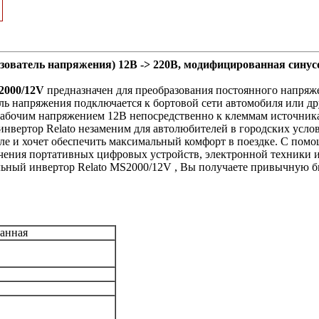
ователь напряжения) 12В -> 220В, модифицированная синус
2000/12V
предназначен для преобразования постоянного напряж
ь напряжения подключается к бортовой сети автомобиля или дру
 рабочим напряжением 12В непосредственно к клеммам источник
нвертор Relato незаменим для автолюбителей в городских услови
ле и хочет обеспечить максимальный комфорт в поездке. С пом
чения портативных цифровых устройств, электронной техники и
ьный инвертор Relato MS2000/12V , Вы получаете привычную б
анная
В