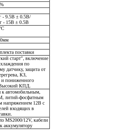
0%
- 9.5В ± 0.5В/
 - 15В ± 0.5В
°С
00мм
мплекта поставки
кий старт", включение
охлаждения по
му датчику, защита от
ерегрева, КЗ,
 и пониженного
 Высокий КПД.
 к автомобильным,
M, литий-фосфатным
м напряжением 12В с
лей входящих в
тавки.
ato MS2000/12V, кабели
к аккумулятору