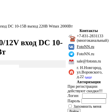
вход DC 10-15В выход 220В Wmax 2000Вт
Контакты
+7-831-2831133
/12V вход DC 10-
(многоканальный)
FotoNN.ru
Вт
FotoNN.ru
sale@fotonn.ru
г. Н.Новгород,
ул.Воровского,
д.22
(карта)
Авторизация
При регистрации
действуют скидки!!!
Логин
Пароль
Запомнить меня