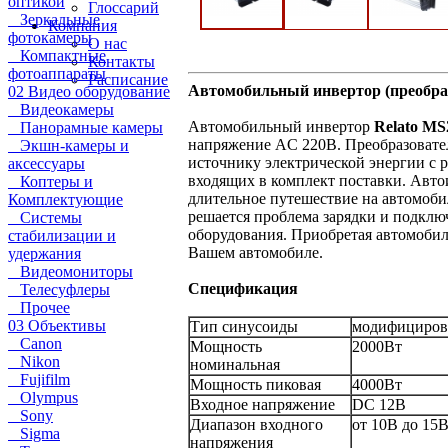
оптикой
Глоссарий
Зеркальные
Компания
фотокамеры
О нас
Компактные
Контакты
фотоаппараты
Расписание
Автомобильный инвертор (преобраз
02 Видео оборудование
Видеокамеры
Автомобильный инвертор
Relato MS
Панорамные камеры
напряжение AC 220В. Преобразовател
Экшн-камеры и
источнику электрической энергии с
аксессуары
входящих в комплект поставки. Автои
Коптеры и
длительное путешествие на автомоби
Комплектующие
решается проблема зарядки и подклю
Системы
оборудования. Приобретая автомобил
стабилизации и
Вашем автомобиле.
удержания
Видеомониторы
Спецификация
Телесуфлеры
Прочее
03 Объективы
Тип синусоиды
модифициров
Canon
Мощность
2000Вт
Nikon
номинальная
Fujifilm
Мощность пиковая
4000Вт
Olympus
Входное напряжение
DC 12В
Sony
Диапазон входного
от 10В до 15
Sigma
напряжения