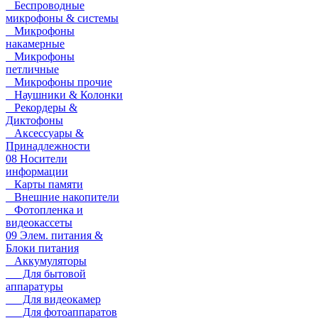
Беспроводные
микрофоны & системы
Микрофоны
накамерные
Микрофоны
петличные
Микрофоны прочие
Наушники & Колонки
Рекордеры &
Диктофоны
Аксессуары &
Принадлежности
08 Носители
информации
Карты памяти
Внешние накопители
Фотопленка и
видеокассеты
09 Элем. питания &
Блоки питания
Аккумуляторы
Для бытовой
аппаратуры
Для видеокамер
Для фотоаппаратов