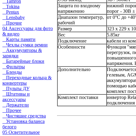
Tamron
Защита по входному
нижний порог
Tokina
напряжению
порог - 30В ±
Pentax
Диапазон температур,
от 0°С до +40
Lensbaby
рабочий
Прочие
04 Аксессуары для фото
Размер
323 x 229 x 1
& видео
Вес
5.85кг
Карты памяти
Подключение
кабели из ко
Чехлы сумки ремни
Особенности
Функция "мяг
Аккумуляторы &
перегрузок, п
зарядки
повышенного
Батарейные блоки
напряжения.
Фильтры
Дополнительно
Подключается
Бленды
гелевым, AG
Переходные кольца &
аккумулятора
конвертеры
помощью кабе
Пульты ДУ
комплект пос
Штативы и
Комплект поставки
инвертор Rela
аксессуары
подключения 
Держатели
Прочее
Чистящие средства
Установка баланса
белого
05 Осветительное