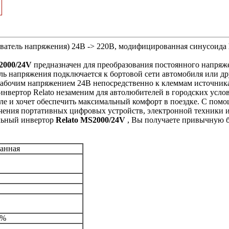
ватель напряжения) 24В -> 220В, модифицированная синусоида
2000/24V
предназначен для преобразования постоянного напряж
ь напряжения подключается к бортовой сети автомобиля или дру
 рабочим напряжением 24В непосредственно к клеммам источник
нвертор Relato незаменим для автолюбителей в городских услови
ле и хочет обеспечить максимальный комфорт в поездке. С пом
чения портативных цифровых устройств, электронной техники и
льный инвертор
Relato MS2000/24V
, Вы получаете привычную б
анная
В
0%