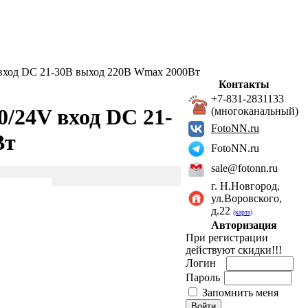
вход DC 21-30В выход 220В Wmax 2000Вт
Контакты
+7-831-2831133
/24V вход DC 21-
(многоканальный)
FotoNN.ru
Вт
FotoNN.ru
sale@fotonn.ru
г. Н.Новгород,
ул.Воровского,
д.22
(карта)
Авторизация
При регистрации
действуют скидки!!!
Логин
Пароль
Запомнить меня