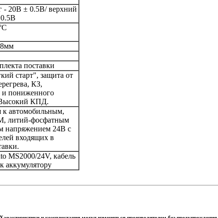
 - 20В ± 0.5В/ верхний
 0.5В
°С
08мм
мплекта поставки
кий старт", защита от
ерегрева, КЗ,
 и пониженного
 Высокий КПД.
 к автомобильным,
M, литий-фосфатным
м напряжением 24В с
лей входящих в
тавки.
to MS2000/24V, кабель
к аккумулятору
Характеристики и комплектация могут изменяться производителем без предупреждения