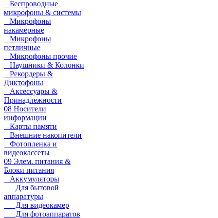
Беспроводные
микрофоны & системы
Микрофоны
накамерные
Микрофоны
петличные
Микрофоны прочие
Наушники & Колонки
Рекордеры &
Диктофоны
Аксессуары &
Принадлежности
08 Носители
информации
Карты памяти
Внешние накопители
Фотопленка и
видеокассеты
09 Элем. питания &
Блоки питания
Аккумуляторы
Для бытовой
аппаратуры
Для видеокамер
Для фотоаппаратов