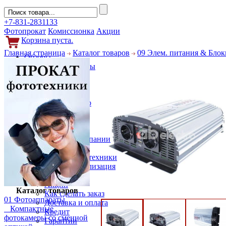
+7-831-2831133
Фотопрокат
Комиссионка
Акции
Корзина пуста.
Главная страница
Каталог товаров
09 Элем. питания & Блок
Обзоры
Фотоаппараты
Объективы
Фильтры
Новости
Фото и видео
Гаджеты
Аксессуары
Слухи
Новости компании
Услуги
Прокат фототехники
Выкуп и реализация
Покупателям
Акции
Каталог товаров
Как сделать заказ
01 Фотоаппараты
Доставка и оплата
Компактные
Кредит
фотокамеры со сменной
Гарантии