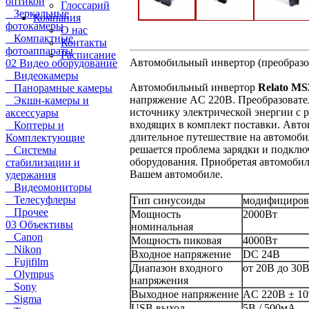
оптикой
Глоссарий
Зеркальные
Компания
фотокамеры
О нас
Компактные
Контакты
фотоаппараты
Расписание
Автомобильный инвертор (преобразо
02 Видео оборудование
Видеокамеры
Автомобильный инвертор
Relato MS
Панорамные камеры
напряжение AC 220В. Преобразовател
Экшн-камеры и
источнику электрической энергии с
аксессуары
входящих в комплект поставки. Автои
Коптеры и
длительное путешествие на автомоби
Комплектующие
решается проблема зарядки и подклю
Системы
оборудования. Приобретая автомоби
стабилизации и
Вашем автомобиле.
удержания
Видеомониторы
Телесуфлеры
Тип синусоиды
модифициров
Прочее
Мощность
2000Вт
03 Объективы
номинальная
Canon
Мощность пиковая
4000Вт
Nikon
Входное напряжение
DC 24В
Fujifilm
Диапазон входного
от 20В до 30
Olympus
напряжения
Sony
Выходное напряжение
AC 220В ± 1
Sigma
USB выход
5В / 500мА