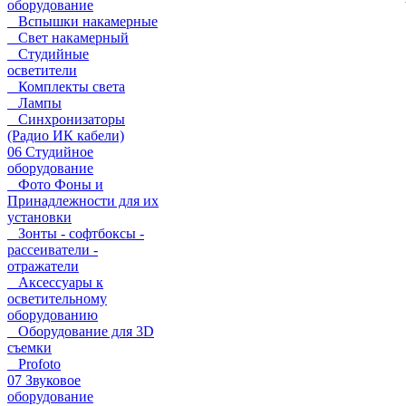
оборудование
Вспышки накамерные
Свет накамерный
Студийные
осветители
Комплекты света
Лампы
Синхронизаторы
(Радио ИК кабели)
06 Студийное
оборудование
Фото Фоны и
Принадлежности для их
установки
Зонты - софтбоксы -
рассеиватели -
отражатели
Аксессуары к
осветительному
оборудованию
Оборудование для 3D
съемки
Profoto
07 Звуковое
оборудование