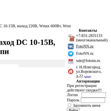
DC 10-15В, выход 220В, Wmax 600Вт, Wпи
Контакты
+7-831-2831133
вход DC 10-15В,
(многоканальный)
FotoNN.ru
Wпи
FotoNN.ru
sale@fotonn.ru
г. Н.Новгород,
ул.Воровского,
д.22
(карта)
Авторизация
При регистрации
действуют скидки!!!
Логин
Пароль
Запомнить меня