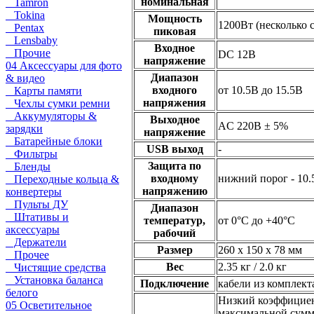
номинальная
Tamron
Tokina
Мощность
1200Вт (несколько 
Pentax
пиковая
Lensbaby
Входное
Прочие
DC 12В
напряжение
04 Аксессуары для фото
Диапазон
& видео
входного
от 10.5В до 15.5В
Карты памяти
напряжения
Чехлы сумки ремни
Аккумуляторы &
Выходное
AC 220В ± 5%
зарядки
напряжение
Батарейные блоки
USB выход
-
Фильтры
Защита по
Бленды
входному
нижний порог - 10.5
Переходные кольца &
напряжению
конвертеры
Пульты ДУ
Диапазон
Штативы и
температур,
от 0°С до +40°С
аксессуары
рабочий
Держатели
Размер
260 x 150 x 78 мм
Прочее
Вес
2.35 кг / 2.0 кг
Чистящие средства
Установка баланса
Подключение
кабели из комплект
белого
Низкий коэффициен
05 Осветительное
максимальной сумма