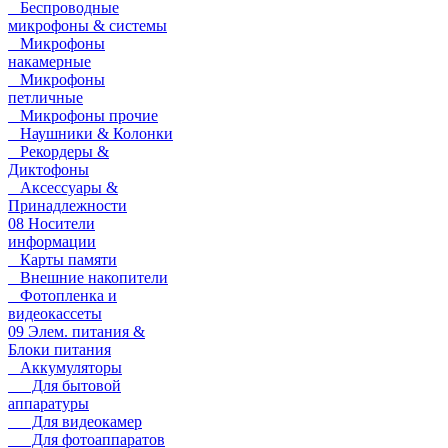
Беспроводные
микрофоны & системы
Микрофоны
накамерные
Микрофоны
петличные
Микрофоны прочие
Наушники & Колонки
Рекордеры &
Диктофоны
Аксессуары &
Принадлежности
08 Носители
информации
Карты памяти
Внешние накопители
Фотопленка и
видеокассеты
09 Элем. питания &
Блоки питания
Аккумуляторы
Для бытовой
аппаратуры
Для видеокамер
Для фотоаппаратов