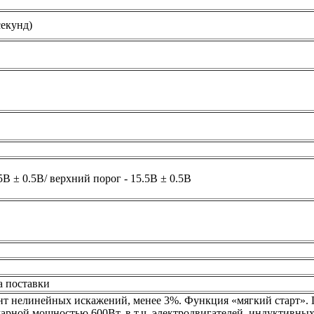
секунд)
В ± 0.5В/ верхний порог - 15.5В ± 0.5В
а поставки
т нелинейных искажений, менее 3%. Функция «мягкий старт». 
рной мощностью 600Вт, в т.ч. электродвигателей, индуктивны