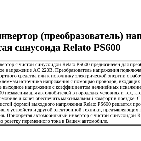
вертор (преобразователь) на
тая синусоида Relato PS600
ртор с чистой синусоидой Relato PS600 предназначен для пре
ое напряжение AC 220В. Преобразователь напряжения подключае
ортного средства или к источнику электрической энергии с ра
 клеммам источника напряжения с помощью проводов, входящих 
ое выходное напряжение с коэффициентом нелинейных искажени
00 незаменим для автолюбителей в городских условиях и тех, кто
томобиле и хочет обеспечить максимальный комфорт в поездке.
чистой формой выходного напряжения Relato PS600 решается пр
вых устройств и другой электронной техники, предъявляющих 
я. Приобретая автомобильный инвертор с чистой синусоидой Re
 розетку переменного тока в Вашем автомобиле.