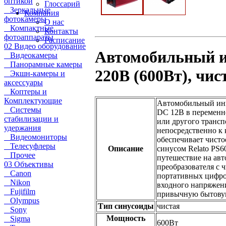
оптикой
Глоссарий
Зеркальные
Компания
фотокамеры
О нас
Компактные
Контакты
фотоаппараты
Расписание
02 Видео оборудование
Автомобильный ин
Видеокамеры
Панорамные камеры
220В (600Вт), чис
Экшн-камеры и
аксессуары
Коптеры и
Комплектующие
Автомобильный инве
Системы
DC 12В в переменн
стабилизации и
или другого трансп
удержания
непосредственно к
Видеомониторы
обеспечивает чист
Телесуфлеры
Описание
синусом Relato PS6
Прочее
путешествие на ав
03 Объективы
преобразователя с 
Canon
портативных цифро
Nikon
входного напряжени
Fujifilm
привычную бытовую
Olympus
Тип синусоиды
чистая
Sony
Мощность
Sigma
600Вт