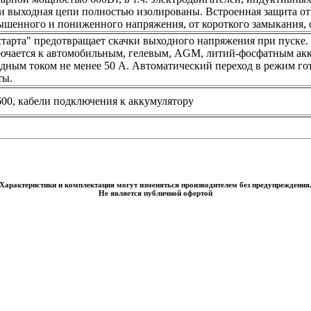
и выходная цепи полностью изолированы. Встроенная защита о
ышенного и пониженного напряжения, от короткого замыкания, от
тарта" предотвращает скачки выходного напряжения при пуске
ючается к автомобильным, гелевым, AGM, литий-фосфатным ак
ным током не менее 50 А. Автоматический переход в режим гот
ты.
600, кабели подключения к аккумулятору
Характеристики и комплектация могут изменяться производителем без предупреждения
Не является публичной офертой