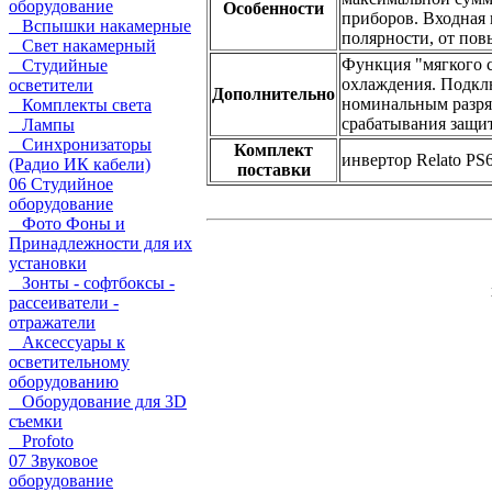
оборудование
Особенности
приборов. Входная 
Вспышки накамерные
полярности, от пов
Свет накамерный
Функция "мягкого с
Студийные
охлаждения. Подкл
осветители
Дополнительно
номинальным разряд
Комплекты света
срабатывания защи
Лампы
Синхронизаторы
Комплект
инвертор Relato PS
(Радио ИК кабели)
поставки
06 Студийное
оборудование
Фото Фоны и
Принадлежности для их
установки
Зонты - софтбоксы -
рассеиватели -
отражатели
Аксессуары к
осветительному
оборудованию
Оборудование для 3D
съемки
Profoto
07 Звуковое
оборудование