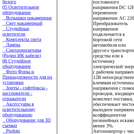
белого
постоянного
05 Осветительное
напряжения DC 12В
оборудование
переменное
Вспышки накамерные
напряжение AC 220
Свет накамерный
Преобразователь
Студийные
напряжения
осветители
подключается к
Комплекты света
бортовой сети
Лампы
автомобиля или
Синхронизаторы
другого транспорт
(Радио ИК кабели)
средства или к
06 Студийное
источнику
оборудование
электрической эне
Фото Фоны и
с рабочим напряже
Принадлежности для их
12В непосредствен
установки
клеммам источника
Зонты - софтбоксы -
напряжения с пом
рассеиватели -
проводов, входящих
отражатели
комплект поставки,
Аксессуары к
обеспечивает чисто
осветительному
выходное напряжен
оборудованию
коэффициентом
Оборудование для 3D
нелинейных искаж
съемки
менее 3%.
Profoto
Автоинвертор с чи