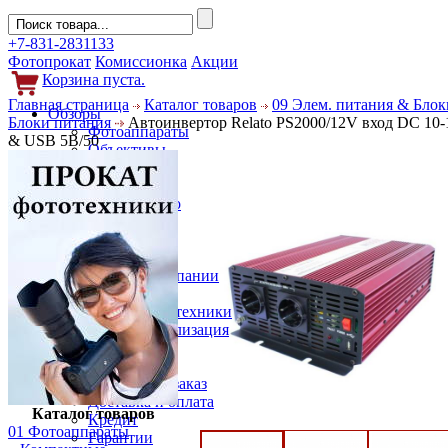
+7-831-2831133
Фотопрокат
Комиссионка
Акции
Корзина пуста.
Главная страница
Каталог товаров
09 Элем. питания & Блок
Обзоры
Блоки питания
Автоинвертор Relato PS2000/12V вход DC 10-
Фотоаппараты
& USB 5В/50
Объективы
Фильтры
Новости
Фото и видео
Гаджеты
Аксессуары
Слухи
Новости компании
Услуги
Прокат фототехники
Выкуп и реализация
Покупателям
Акции
Как сделать заказ
Доставка и оплата
Каталог товаров
Кредит
01 Фотоаппараты
Гарантии