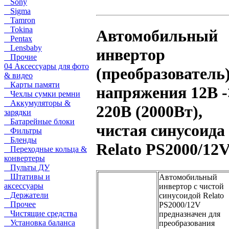
Sony
Sigma
Tamron
Tokina
Автомобильный
Pentax
Lensbaby
инвертор
Прочие
04 Аксессуары для фото
(преобразователь
& видео
Карты памяти
напряжения 12В -
Чехлы сумки ремни
Аккумуляторы &
220В (2000Вт),
зарядки
Батарейные блоки
чистая синусоида
Фильтры
Бленды
Relato PS2000/12
Переходные кольца &
конвертеры
Пульты ДУ
Штативы и
Автомобильный
аксессуары
инвертор с чистой
Держатели
синусоидой Relato
Прочее
PS2000/12V
Чистящие средства
предназначен для
Установка баланса
преобразования