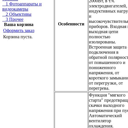
2000Вт, в т.ч.
1 Фотоаппараты и
электродвигателей,
видеокамеры
индуктивных нагру
2 Объективы
и
3 Прочее
высокочувствитель
Особенности
Ваша корзина
приборов. Входная 
Оформить заказ
выходная цепи
полностью
Корзина пуста.
изолированы.
Встроенная защита 
подключения в
обратной полярност
от повышенного и
пониженного
напряжения, от
короткого замыкани
от перегрузки, от
перегрева.
Функция "мягкого
старта" предотвращ
скачки выходного
напряжения при пу
Автоматический
вентилятор
охлаждения.