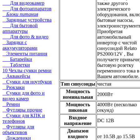
Для видеокамер
также другого
Для фотоаппаратов
электрического
Блоки питания
оборудования, вкл
Зарядные устройства
бытовые насосы,
Для бытовой
электроинструмент
аппаратуры
Приобретая
Для фото & видео
автомобильный
Зарядки с
инвертор с чистой
аккумуляторами
синусоидой Relato
Элементы питания
PS2000/12V , Вы
Батарейки
получаете привыч
Таблетки
бытовую розетку
10 Чехлы сумки ремни
переменного тока в
Аквакейсы
Вашем автомобиле.
Сумки для ноутбуков
Тип синусоиды
чистая
Рюкзаки
Мощность
Сумки для фото и
2000Вт
номинальная
видео камер
Ремни
Мощность
4000Вт (несколько
Футляры прочие
пиковая
секунд)
Сумки для КПК и
Входное
DC 12В
телефонов
напряжение
Футляры для
Диапазон
объективов
входного
от 10.5В до 15.5В
Дождевики