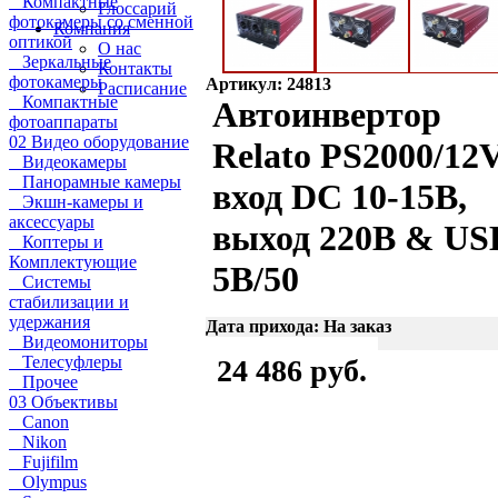
Компактные
Глоссарий
фотокамеры со сменной
Компания
оптикой
О нас
Зеркальные
Контакты
фотокамеры
Артикул: 24813
Расписание
Компактные
Автоинвертор
фотоаппараты
02 Видео оборудование
Relato PS2000/12
Видеокамеры
Панорамные камеры
вход DC 10-15В,
Экшн-камеры и
аксессуары
выход 220В & US
Коптеры и
Комплектующие
5В/50
Системы
стабилизации и
удержания
Дата прихода: На заказ
Видеомониторы
Телесуфлеры
24 486 руб.
Прочее
03 Объективы
Canon
Nikon
Fujifilm
Olympus