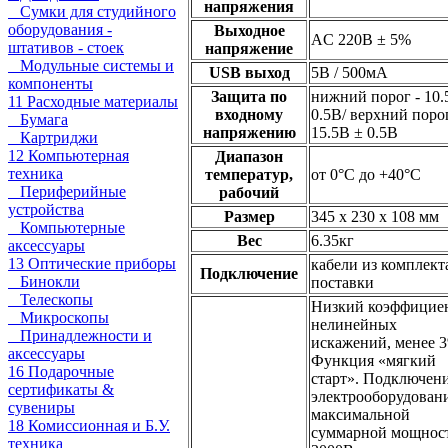
напряжения
Сумки для студийного
оборудования -
Выходное
AC 220В ± 5%
штативов - стоек
напряжение
Модульные системы и
USB выход
5В / 500мА
компоненты
Защита по
нижний порог - 10.
11 Расходные материалы
входному
0.5В/ верхний порог
Бумага
напряжению
15.5В ± 0.5В
Картриджи
12 Компьютерная
Диапазон
техника
температур,
от 0°С до +40°С
Периферийные
рабочий
устройства
Размер
345 x 230 x 108 мм
Компьютерные
Вес
6.35кг
аксессуары
13 Оптические приборы
кабели из комплект
Подключение
Бинокли
поставки
Телескопы
Низкий коэффицие
Микроскопы
нелинейных
Принадлежности и
искажений, менее 
аксессуары
Функция «мягкий
16 Подарочные
старт». Подключен
сертификаты &
электрооборудовани
сувениры
максимальной
18 Комиссионная и Б.У.
суммарной мощнос
техника