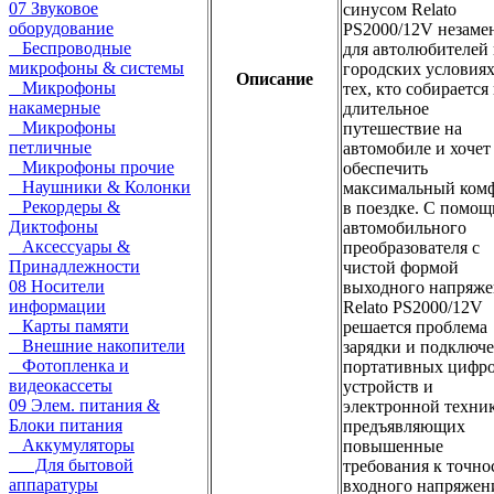
07 Звуковое
синусом Relato
оборудование
PS2000/12V незаме
Беспроводные
для автолюбителей 
микрофоны & системы
городских условиях
Описание
Микрофоны
тех, кто собирается
накамерные
длительное
Микрофоны
путешествие на
петличные
автомобиле и хочет
Микрофоны прочие
обеспечить
Наушники & Колонки
максимальный ком
Рекордеры &
в поездке. С помо
Диктофоны
автомобильного
Аксессуары &
преобразователя с
Принадлежности
чистой формой
08 Носители
выходного напряже
информации
Relato PS2000/12V
Карты памяти
решается проблема
Внешние накопители
зарядки и подключ
Фотопленка и
портативных цифр
видеокассеты
устройств и
09 Элем. питания &
электронной техни
Блоки питания
предъявляющих
Аккумуляторы
повышенные
Для бытовой
требования к точно
аппаратуры
входного напряжени