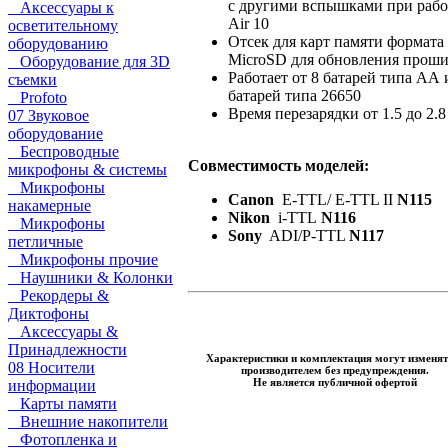
с другими вспышками при рабо
Аксессуары к
Air 10
осветительному
Отсек для карт памяти формата
оборудованию
MicroSD для обновления прош
Оборудование для 3D
Работает от 8 батарей типа АА 
съемки
батарей типа 26650
Profoto
Время перезарядки от 1.5 до 2.8
07 Звуковое
оборудование
Беспроводные
Совместимость моделей:
микрофоны & системы
Микрофоны
Canon
E-TTL/ E-TTL II
N115
накамерные
Nikon
i-TTL
N116
Микрофоны
Sony
ADI/P-TTL
N117
петличные
Микрофоны прочие
Наушники & Колонки
Рекордеры &
Диктофоны
Аксессуары &
Принадлежности
Характеристики и комплектация могут изменят
08 Носители
производителем без предупреждения.
Не является публичной офертой
информации
Карты памяти
Внешние накопители
Фотопленка и