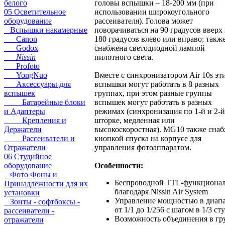
белого
головы вспышки – 18-200 мм (при
05 Осветительное
использовании широкоугольного
оборудование
рассеивателя). Голова может
Вспышки накамерные
поворачиваться на 90 градусов вверх 
Canon
180 градусов влево или вправо; такж
Godox
снабжена светодиодной лампой
Nissin
пилотного света.
Profoto
YongNuo
Вместе с синхронизатором Air 10s эт
Аксессуары для
вспышки могут работать в 8 разных
вспышек
группах, при этом разные группы
Батарейные блоки
вспышек могут работать в разных
и Адаптеры
режимах (синхронизация по 1-й и 2-й
Крепления и
шторке, медленная или
Держатели
высокоскоростная). MG10 также сна
Рассеиватели и
кнопкой спуска на корпусе для
Отражатели
управления фотоаппаратом.
06 Студийное
оборудование
Особенности:
Фото Фоны и
Беспроводной TTL-функциона
Принадлежности для их
благодаря Nissin Air System
установки
Управление мощностью в диап
Зонты - софтбоксы -
от 1/1 до 1/256 с шагом в 1/3 ст
рассеиватели -
Возможность объединения в г
отражатели