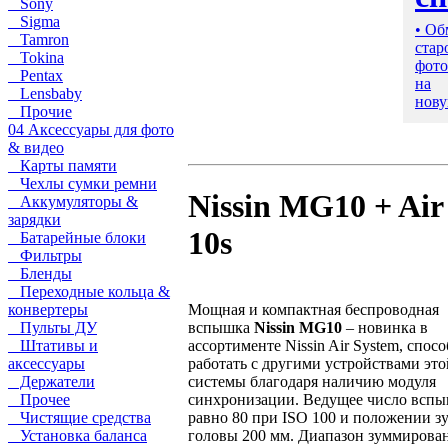
Sony
Sigma
• Об
Tamron
стар
Tokina
фото
Pentax
на
Lensbaby
нову
Прочие
04 Аксессуары для фото
& видео
Карты памяти
Чехлы сумки ремни
Nissin MG10 + Air
Аккумуляторы &
зарядки
10s
Батарейные блоки
Фильтры
Бленды
Переходные кольца &
конвертеры
Мощная и компактная беспроводная
Пульты ДУ
вспышка
Nissin MG10
– новинка в
Штативы и
ассортименте Nissin Air System, спос
аксессуары
работать с другими устройствами это
Держатели
системы благодаря наличию модуля
Прочее
синхронизации. Ведущее число всп
Чистящие средства
равно 80 при ISO 100 и положении з
Установка баланса
головы 200 мм. Диапазон зуммирова