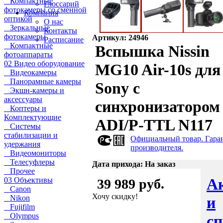
Компактные
Глоссарий
фотокамеры со сменной
Компания
оптикой
О нас
Зеркальные
Контакты
фотокамеры
Артикул: 24946
Расписание
Компактные
Вспышка Nissin
фотоаппараты
02 Видео оборудование
MG10 Air-10s для
Видеокамеры
Панорамные камеры
Sony с
Экшн-камеры и
аксессуары
синхронизатором
Коптеры и
Комплектующие
ADI/P-TTL N117
Системы
стабилизации и
Официальный товар. Гара
удержания
производителя.
Видеомониторы
Телесуфлеры
Дата прихода: На заказ
Прочее
А
03 Объективы
39 989 руб.
Canon
Хочу скидку!
и
Nikon
Fujifilm
Olympus
с