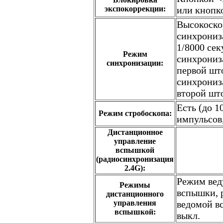
экспокоррекции:
или кнопк
Высокоско
синхрониз
1/8000 сек
Режим
синхрониз
синхронизации:
первой шт
синхрониз
второй шт
Есть (до 1
Режим стробоскопа:
импульсов,
Дистанционное
управление
вспышкой
(радиосинхронизация
2.4G):
Режим ве
Режимы
вспышки,
дистанционного
управления
ведомой в
вспышкой:
выкл.