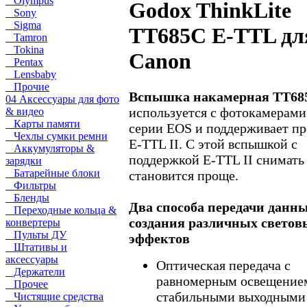
Olympus
Godox ThinkLite
Sony
Sigma
TT685C E-TTL дл
Tamron
Tokina
Canon
Pentax
Lensbaby
Прочие
Вспышка накамерная TT68
04 Аксессуары для фото
используется с фотокамерами
& видео
Карты памяти
серии EOS и поддерживает пр
Чехлы сумки ремни
E-TTL II. C этой вспышкой c
Аккумуляторы &
поддержкой E-TTL II снимать
зарядки
Батарейные блоки
становится проще.
Фильтры
Бленды
Два способа передачи данны
Переходные кольца &
создания различных светов
конвертеры
Пульты ДУ
эффектов
Штативы и
аксессуары
Оптическая передача с
Держатели
равномерным освещение
Прочее
стабильными выходными
Чистящие средства