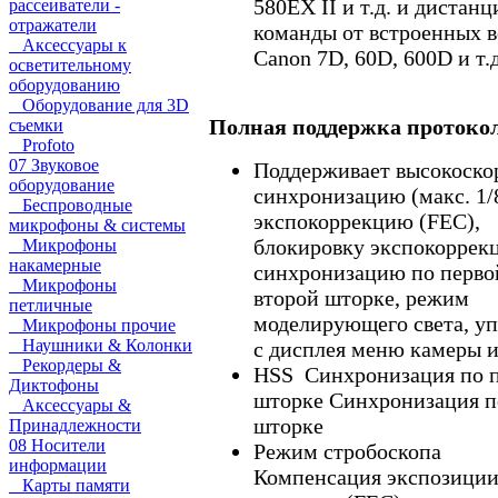
580EX II и т.д. и дистан
рассеиватели -
отражатели
команды от встроенных 
Аксессуары к
Canon 7D, 60D, 600D и т.д
осветительному
оборудованию
Оборудование для 3D
Полная поддержка протоко
съемки
Profoto
07 Звуковое
Поддерживает высокоско
оборудование
синхронизацию (макс. 1/
Беспроводные
экспокоррекцию (FEC),
микрофоны & системы
блокировку экспокоррек
Микрофоны
накамерные
синхронизацию по перво
Микрофоны
второй шторке, режим
петличные
моделирующего света, у
Микрофоны прочие
Наушники & Колонки
с дисплея меню камеры и 
Рекордеры &
HSS Синхронизация по 
Диктофоны
шторке Синхронизация п
Аксессуары &
шторке
Принадлежности
08 Носители
Режим стробоскопа
информации
Компенсация экспозици
Карты памяти