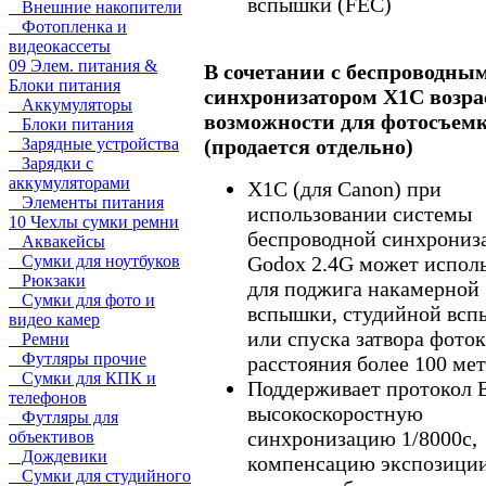
вспышки (FEC)
Внешние накопители
Фотопленка и
видеокассеты
09 Элем. питания &
В сочетании с беспроводны
Блоки питания
синхронизатором X1C возра
Аккумуляторы
возможности для фотосъем
Блоки питания
(продается отдельно)
Зарядные устройства
Зарядки с
аккумуляторами
X1C (для Canon) при
Элементы питания
использовании системы
10 Чехлы сумки ремни
беспроводной синхрониз
Аквакейсы
Godox 2.4G может исполь
Сумки для ноутбуков
Рюкзаки
для поджига накамерной
Сумки для фото и
вспышки, студийной вс
видео камер
или спуска затвора фото
Ремни
Футляры прочие
расстояния более 100 мет
Сумки для КПК и
Поддерживает протокол E
телефонов
высокоскоростную
Футляры для
синхронизацию 1/8000с,
объективов
Дождевики
компенсацию экспозици
Сумки для студийного