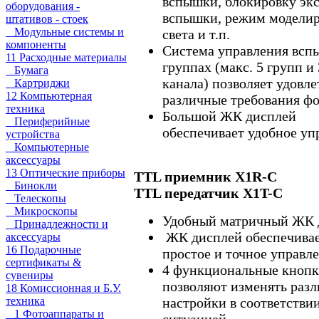
вспышки, блокировку эк
оборудования -
вспышки, режим модели
штативов - стоек
Модульные системы и
света и т.п.
компоненты
Система управления всп
11 Расходные материалы
группах (макс. 5 групп и
Бумага
канала) позволяет удовле
Картриджи
12 Компьютерная
различные требования фо
техника
Большой ЖК дисплей
Периферийные
обеспечивает удобное уп
устройства
Компьютерные
аксессуары
13 Оптические приборы
TTL приемник X1R-C
Бинокли
TTL передатчик X1T-C
Телескопы
Микроскопы
Удобный матричный ЖК 
Принадлежности и
ЖК дисплей обеспечива
аксессуары
16 Подарочные
простое и точное управле
сертификаты &
4 функциональные кноп
сувениры
позволяют изменять раз
18 Комиссионная и Б.У.
настройки в соответствии
техника
1 Фотоаппараты и
ситуацией.