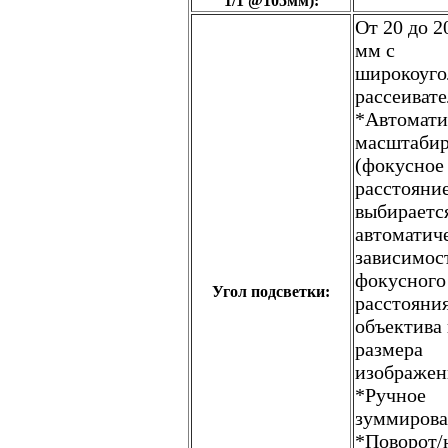
1/1 @105мм):
От 20 до 2
мм c
широкоуг
рассеивате
*Автомати
масштабир
(фокусное
расстояни
выбираетс
автоматич
зависимос
фокусного
Угол подсветки:
расстояни
объектива
размера
изображен
*Ручное
зуммирова
*Поворот/