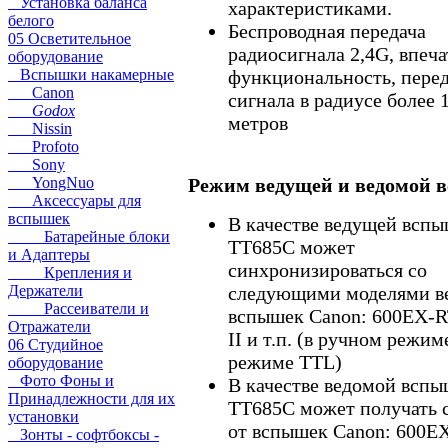
Установка баланса
характеристиками.
белого
Беспроводная передача
05 Осветительное
радиосигнала 2,4G, впеч
оборудование
функциональность, пере
Вспышки накамерные
Canon
сигнала в радиусе более 
Godox
метров
Nissin
Profoto
Sony
Режим ведущей и ведомой
YongNuo
Аксессуары для
вспышек
В качестве ведущей всп
Батарейные блоки
TT685C может
и Адаптеры
синхронизироваться со
Крепления и
следующими моделями в
Держатели
Рассеиватели и
вспышек Canon: 600EX-R
Отражатели
II и т.п. (в ручном режим
06 Студийное
режиме TTL)
оборудование
Фото Фоны и
В качестве ведомой всп
Принадлежности для их
TT685C может получать 
установки
от вспышек Canon: 600E
Зонты - софтбоксы -