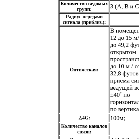
Количество ведомых
3 (A, B и C
групп:
Радиус передачи
сигнала (приблиз.):
В помещен
12 до 15 м
до 49,2 фу
открытом
пространст
до 10 м / о
Оптическая:
32,8 футов
приема си
ведущей 
±40˚ по
горизонтал
по вертик
100м;
2,4G:
Количество каналов
связи: