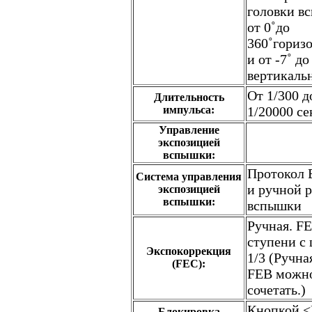
головки в
от 0˚до
360˚гориз
и от -7˚ до
вертикаль
От 1/300 д
Длительность
импульса:
1/20000 се
Управление
экспозицией
вспышки:
Протокол 
Система управления
и ручной 
экспозицией
вспышки:
вспышки
Ручная. F
ступени с
Экспокоррекция
1/3 (Ручна
(FEC):
FEB можн
сочетать.)
Кнопкой 
Блокировка