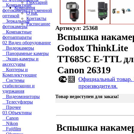
Глоссарий
Компактные
Компания
фотокамеры со сменной
О нас
оптикой
Контакты
Зеркальные
Расписание
фотокамеры
Артикул: 25368
Компактные
Вспышка накаме
фотоаппараты
02 Видео оборудование
Godox ThinkLite
Видеокамеры
Панорамные камеры
TT685C E-TTL дл
Экшн-камеры и
аксессуары
Canon 26319
Коптеры и
Комплектующие
Официальный товар.
Системы
производителя.
стабилизации и
удержания
Видеомониторы
Товар недоступен для заказа!
Телесуфлеры
Прочее
03 Объективы
Canon
Nikon
Вспышка накаме
Fujifilm