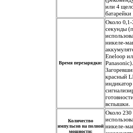
или 4 щел
батарейки
Около 0,1-
секунды (
использов
никеле-ма
аккумулят
Eneloop и
Panasonic)
Время перезарядки:
Загоревши
красный 
индикатор
сигнализи
готовност
вспышки.
Около 230
использов
Количество
никеле-ма
импульсов на полной
мощности: