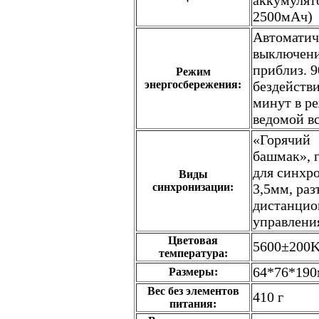
аккумулят
2500мАч)
Автоматич
выключени
приблиз. 9
Режим
энергосбережения:
бездействи
минут в р
ведомой в
«Горячий
башмак», 
для синхр
Виды
синхронизации:
3,5мм, раз
дистанцио
управлени
Цветовая
5600±200
температура:
64*76*19
Размеры:
Вес без элементов
410 г
питания: