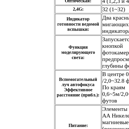
4 (1,2,3 и 4
Оптическая:
32 (1~32)
2,4G:
Два красн
Индикатор
мигающих
готовности ведомой
вспышки:
индикатор
Запускает
кнопкой
Функция
фотокаме
моделирующего
света:
предпросм
глубины ф
В центре 
Вспомогательный
/2,0~32.8 
луч автофокуса
По краям
Эффективное
0,6~5м/2,0
расстояние (прибл.):
футов
Элементы 
АА Никеле
магниевые
Питание:
(рекоменд