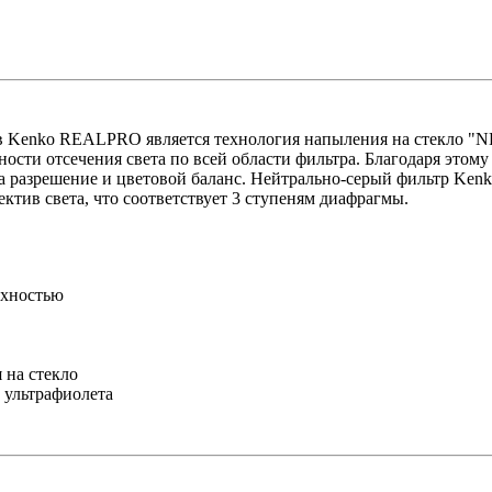
Kenko REALPRO является технология напыления на стекло "ND D
ности отсечения света по всей области фильтра. Благодаря этом
на разрешение и цветовой баланс. Нейтрально-серый фильтр Ke
ектив света, что соответствует 3 ступеням диафрагмы.
рхностью
 на стекло
 ультрафиолета