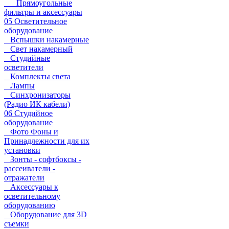
Прямоугольные
фильтры и аксессуары
05 Осветительное
оборудование
Вспышки накамерные
Свет накамерный
Студийные
осветители
Комплекты света
Лампы
Синхронизаторы
(Радио ИК кабели)
06 Студийное
оборудование
Фото Фоны и
Принадлежности для их
установки
Зонты - софтбоксы -
рассеиватели -
отражатели
Аксессуары к
осветительному
оборудованию
Оборудование для 3D
съемки