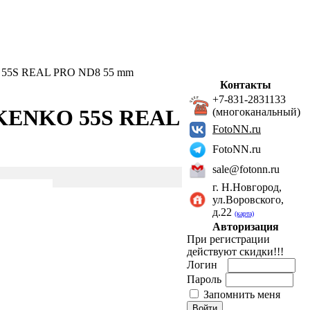
 55S REAL PRO ND8 55 mm
Контакты
+7-831-2831133
 KENKO 55S REAL
(многоканальный)
FotoNN.ru
FotoNN.ru
sale@fotonn.ru
г. Н.Новгород,
ул.Воровского,
д.22
(карта)
Авторизация
При регистрации
действуют скидки!!!
Логин
Пароль
Запомнить меня