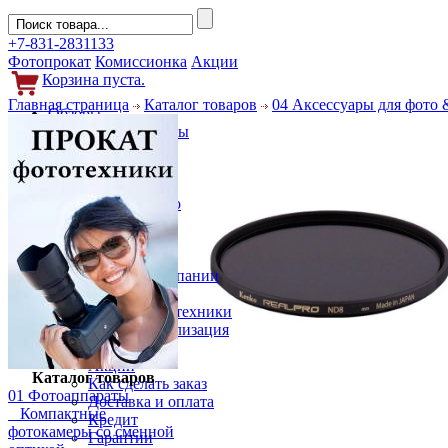
+7-831-2831133
Фотопрокат
Комиссионка
Акции
Корзина пуста.
Главная страница
Каталог товаров
04 Аксессуары для фото 
Обзоры
Фотоаппараты
Объективы
Фильтры
Новости
Фото и видео
Гаджеты
Аксессуары
Слухи
Новости компании
Услуги
Прокат фототехники
Выкуп и реализация
Покупателям
Акции
Каталог товаров
Как сделать заказ
01 Фотоаппараты
Доставка и оплата
Компактные
Кредит
фотокамеры со сменной
Гарантии