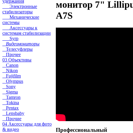
удержания
монитор 7" Lillip
Электронные
стабилизаторы
A7S
Механические
системы
Аксессуары к
системам стабилизации
Syrp
Видеомониторы
Телесуфлеры
Прочее
03 Объективы
Canon
Nikon
Fujifilm
Olympus
Sony
Sigma
Tamron
Tokina
Pentax
Lensbaby
Прочие
04 Аксессуары для фото
Профессиональный
& видео