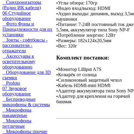
Синхронизаторы
•
Углы обзора: 170гр
(Радио ИК кабели)
•
Видео вход/выход: HDMI
06 Студийное
•
Аудио выходы: динамик, выход 3,5м
оборудование
наушники
Фото Фоны и
•
Питание: 7-24В постоянный ток дже
Принадлежности для их
5,5мм, аккумулятор типа Sony NP-F
установки
•
Потребление энергии: 12Вт
Зонты - софтбоксы -
•
Размеры: 182х124х20,5мм
рассеиватели -
•
Вес: 320г
отражатели
Аксессуары к
Комплект поставки:
осветительному
оборудованию
•
Монитор Lilliput A7S
Оборудование для 3D
•
Козырёк от солнца
съемки
•
Силиконовый защитный чехол
Profoto
•
Кабель HDMI-mini HDMI
07 Звуковое
•
Адаптер аккумулятора типа Sony NP
оборудование
•
Адаптер для крепления на горячий
Беспроводные
башмак
микрофоны & системы
Микрофоны
накамерные
Микрофоны
петличные
Микрофоны прочие