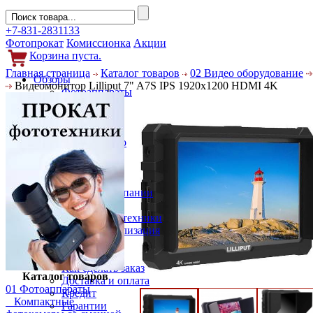
+7-831-2831133
Фотопрокат
Комиссионка
Акции
Корзина пуста.
Главная страница
Каталог товаров
02 Видео оборудование
Обзоры
Видеомонитор Lilliput 7" A7S IPS 1920x1200 HDMI 4K
Фотоаппараты
Объективы
Фильтры
Новости
Фото и видео
Гаджеты
Аксессуары
Слухи
Новости компании
Услуги
Прокат фототехники
Выкуп и реализация
Покупателям
Акции
Как сделать заказ
Каталог товаров
Доставка и оплата
01 Фотоаппараты
Кредит
Компактные
Гарантии