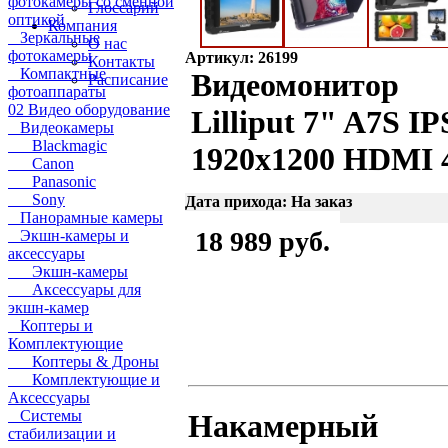
фотокамеры со сменной
Глоссарий
оптикой
Компания
Зеркальные
О нас
фотокамеры
Артикул: 26199
Контакты
Компактные
Видеомонитор
Расписание
фотоаппараты
02 Видео оборудование
Lilliput 7" A7S IP
Видеокамеры
Blackmagic
1920x1200 HDMI
Canon
Panasonic
Sony
Дата прихода: На заказ
Панорамные камеры
18 989 руб.
Экшн-камеры и
аксессуары
Экшн-камеры
Аксессуары для
экшн-камер
Коптеры и
Комплектующие
Коптеры & Дроны
Комплектующие и
Аксессуары
Системы
Накамерный
стабилизации и