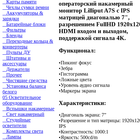
Карты памяти
операторский накамерный
Чехлы сумки ремни
монитор Lilliput A7S с IPS
Аккумуляторы &
матрицей диагональю 7",
зарядки
разрешением FullHD 1920x12
Батарейные блоки
Фильтры
HDMI входом и выходом,
Бленды
поддержкой сигнала 4K.
Переходные кольца &
конвертеры
Функционал:
Пульты ДУ
Штативы и
•
Пикинг фокус
аксессуары
•
Зебра
Держатели
•
Гистограмма
Прочее
•
Ложные цвета
Чистящие средства
•
Уровень аудио сигнала
Установка баланса
•
Маркеры экрана
белого
05 Осветительное
Характеристики:
оборудование
Вспышки накамерные
Свет накамерный
•
Диагональ экрана: 7”
Студийные
•
Разрешение и тип матрицы: 1920x12
осветители
IPS
Комплекты света
•
Контрастность: 1000:1
Лампы
•
Яркость: 500cd/m