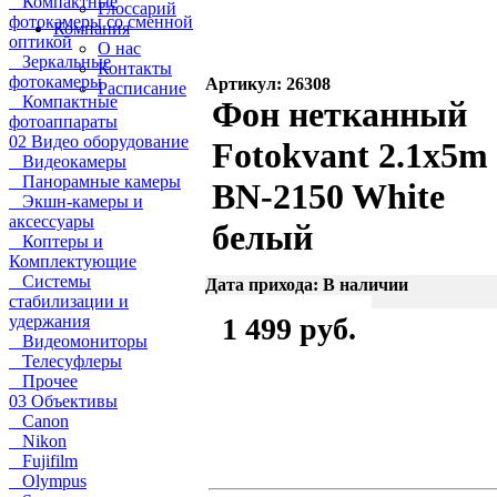
Компактные
Глоссарий
фотокамеры со сменной
Компания
оптикой
О нас
Зеркальные
Контакты
фотокамеры
Артикул: 26308
Расписание
Компактные
Фон нетканный
фотоаппараты
02 Видео оборудование
Fotokvant 2.1x5m
Видеокамеры
Панорамные камеры
BN-2150 White
Экшн-камеры и
аксессуары
белый
Коптеры и
Комплектующие
Системы
Дата прихода: В наличии
стабилизации и
удержания
1 499 руб.
Видеомониторы
Телесуфлеры
Прочее
03 Объективы
Canon
Nikon
Fujifilm
Olympus