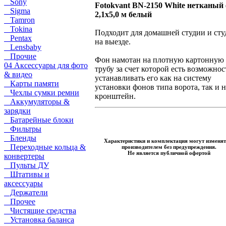
Sony
Fotokvant BN-2150 White нетканый
Sigma
2,1х5,0 м белый
Tamron
Tokina
Подходит для домашней студии и ст
Pentax
на выезде.
Lensbaby
Прочие
Фон намотан на плотную картонную
04 Аксессуары для фото
трубу за счет которой есть возможнос
& видео
устанавливать его как на систему
Карты памяти
установки фонов типа ворота, так и н
Чехлы сумки ремни
кронштейн.
Аккумуляторы &
зарядки
Батарейные блоки
Фильтры
Бленды
Характеристики и комплектация могут изменят
Переходные кольца &
производителем без предупреждения.
Не является публичной офертой
конвертеры
Пульты ДУ
Штативы и
аксессуары
Держатели
Прочее
Чистящие средства
Установка баланса