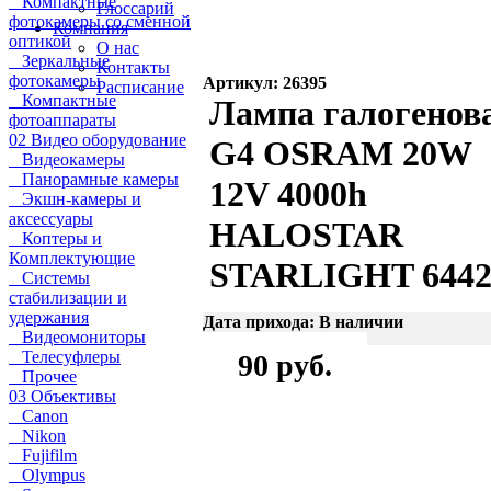
Компактные
Глоссарий
фотокамеры со сменной
Компания
оптикой
О нас
Зеркальные
Контакты
фотокамеры
Артикул: 26395
Расписание
Компактные
Лампа галогенов
фотоаппараты
02 Видео оборудование
G4 OSRAM 20W
Видеокамеры
Панорамные камеры
12V 4000h
Экшн-камеры и
аксессуары
HALOSTAR
Коптеры и
Комплектующие
STARLIGHT 6442
Системы
стабилизации и
удержания
Дата прихода: В наличии
Видеомониторы
Телесуфлеры
90 руб.
Прочее
03 Объективы
Canon
Nikon
Fujifilm
Olympus