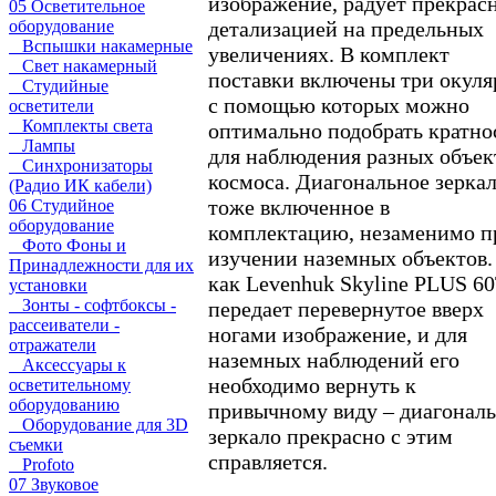
изображение, радует прекрас
05 Осветительное
детализацией на предельных
оборудование
Вспышки накамерные
увеличениях. В комплект
Свет накамерный
поставки включены три окуля
Студийные
с помощью которых можно
осветители
Комплекты света
оптимально подобрать кратно
Лампы
для наблюдения разных объек
Синхронизаторы
космоса. Диагональное зеркал
(Радио ИК кабели)
тоже включенное в
06 Студийное
оборудование
комплектацию, незаменимо п
Фото Фоны и
изучении наземных объектов.
Принадлежности для их
как Levenhuk Skyline PLUS 6
установки
Зонты - софтбоксы -
передает перевернутое вверх
рассеиватели -
ногами изображение, и для
отражатели
наземных наблюдений его
Аксессуары к
необходимо вернуть к
осветительному
оборудованию
привычному виду – диагонал
Оборудование для 3D
зеркало прекрасно с этим
съемки
справляется.
Profoto
07 Звуковое