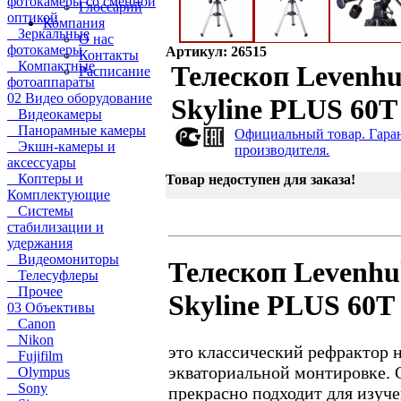
фотокамеры со сменной
Глоссарий
оптикой
Компания
Зеркальные
О нас
фотокамеры
Артикул: 26515
Контакты
Компактные
Телескоп Levenh
Расписание
фотоаппараты
02 Видео оборудование
Skyline PLUS 60T
Видеокамеры
Панорамные камеры
Официальный товар. Гара
Экшн-камеры и
производителя.
аксессуары
Коптеры и
Товар недоступен для заказа!
Комплектующие
Системы
стабилизации и
удержания
Видеомониторы
Телескоп Levenh
Телесуфлеры
Прочее
Skyline PLUS 60T
03 Объективы
Canon
Nikon
это классический рефрактор 
Fujifilm
экваториальной монтировке. 
Olympus
Sony
прекрасно подходит для изуч