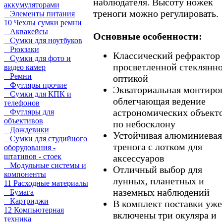
наблюдателя. Высоту ножек
аккумуляторами
треноги можно регулировать.
Элементы питания
10 Чехлы сумки ремни
Аквакейсы
Основные особенности:
Сумки для ноутбуков
Рюкзаки
Классический рефрактор
Сумки для фото и
просветленной стеклянн
видео камер
Ремни
оптикой
Футляры прочие
Экваториальная монтиро
Сумки для КПК и
облегчающая ведение
телефонов
астрономических объект
Футляры для
объективов
по небосклону
Дождевики
Устойчивая алюминиевая
Сумки для студийного
тренога с лотком для
оборудования -
штативов - стоек
аксессуаров
Модульные системы и
Отличный выбор для
компоненты
лунных, планетных и
11 Расходные материалы
наземных наблюдений
Бумага
Картриджи
В комплект поставки уже
12 Компьютерная
включены три окуляра и
техника