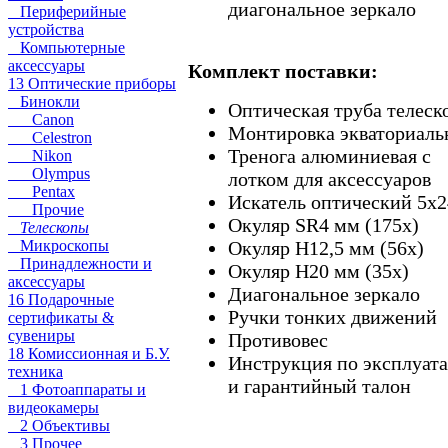
диагональное зеркало
Периферийные
устройства
Компьютерные
аксессуары
Комплект поставки:
13 Оптические приборы
Бинокли
Оптическая труба телеск
Canon
Монтировка экваториаль
Celestron
Тренога алюминиевая с
Nikon
Olympus
лотком для аксессуаров
Pentax
Искатель оптический 5x2
Прочие
Окуляр SR4 мм (175х)
Телескопы
Окуляр H12,5 мм (56х)
Микроскопы
Принадлежности и
Окуляр H20 мм (35х)
аксессуары
Диагональное зеркало
16 Подарочные
Ручки тонких движений
сертификаты &
сувениры
Противовес
18 Комиссионная и Б.У.
Инструкция по эксплуат
техника
и гарантийный талон
1 Фотоаппараты и
видеокамеры
2 Объективы
3 Прочее