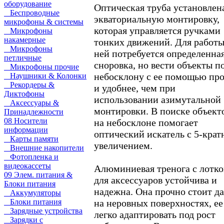
оборудование
Оптическая труба установлен
Беспроводные
экваториальную монтировку,
микрофоны & системы
которая управляется ручками
Микрофоны
накамерные
тонких движений. Для работы
Микрофоны
ней потребуется определенна
петличные
сноровка, но вести объекты п
Микрофоны прочие
небосклону с ее помощью пр
Наушники & Колонки
Рекордеры &
и удобнее, чем при
Диктофоны
использовании азимутальной
Аксессуары &
монтировки. В поиске объект
Принадлежности
08 Носители
на небосклоне помогает
информации
оптический искатель с 5-кра
Карты памяти
увеличением.
Внешние накопители
Фотопленка и
видеокассеты
Алюминиевая тренога с лотк
09 Элем. питания &
для аксессуаров устойчива и
Блоки питания
надежна. Она прочно стоит д
Аккумуляторы
на неровных поверхностях, ее
Блоки питания
Зарядные устройства
легко адаптировать под рост
Зарядки с