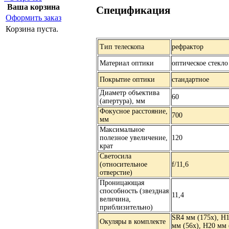
Ваша корзина
Спецификация
Оформить заказ
Корзина пуста.
Тип телескопа
рефрактор
Материал оптики
оптическое стекло
Покрытие оптики
стандартное
Диаметр объектива
60
(апертура), мм
Фокусное расстояние,
700
мм
Максимальное
полезное увеличение,
120
крат
Светосила
(относительное
f/11,6
отверстие)
Проницающая
способность (звездная
11,4
величина,
приблизительно)
SR4 мм (175х), H1
Окуляры в комплекте
мм (56х), H20 мм 