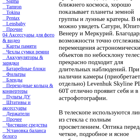
Sigma
ближнего космоса, хорошо
Tamron
показывает планеты земной
Tokina
группы и лунные кратеры. В 
Pentax
Lensbaby
можно увидеть Сатурн, Юпит
Прочие
Венеру и Меркурий. Благодар
04 Аксессуары для фото
возможности точно отслежив
& видео
Карты памяти
перемещения астрономическ
Чехлы сумки ремни
объектов по небосклону теле
Аккумуляторы &
прекрасно подходит для
зарядки
длительных наблюдений. При
Батарейные блоки
Фильтры
наличии камеры (приобретает
Бленды
отдельно) Levenhuk Skyline 
Переходные кольца &
60T отлично проявит себя и в
конвертеры
Пульты ДУ
астрофотографии.
Штативы и
аксессуары
В телескопе используются ли
Держатели
из стекла с полным
Прочее
Чистящие средства
просветлением. Оптика перед
Установка баланса
четкое, подробное и ясное
белого