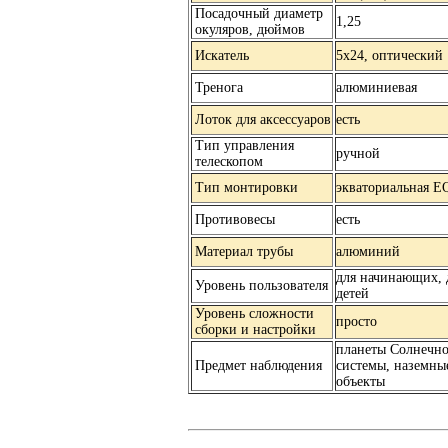
Посадочный диаметр
1,25
окуляров, дюймов
Искатель
5x24, оптический
Тренога
алюминиевая
Лоток для аксессуаров
есть
Тип управления
ручной
телескопом
Тип монтировки
экваториальная E
Противовесы
есть
Материал трубы
алюминий
для начинающих, 
Уровень пользователя
детей
Уровень сложности
просто
сборки и настройки
планеты Солнечн
Предмет наблюдения
системы, наземны
объекты