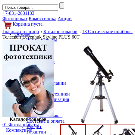
+7-831-2831133
Фотопрокат
Комиссионка
Акции
Корзина пуста.
Главная страница
Каталог товаров
13 Оптические приборы
Обзоры
Телескоп Levenhuk Skyline PLUS 60T
Фотоаппараты
Объективы
Фильтры
Новости
Фото и видео
Гаджеты
Аксессуары
Слухи
Новости компании
Услуги
Прокат фототехники
Выкуп и реализация
Покупателям
Акции
Как сделать заказ
Каталог товаров
Доставка и оплата
01 Фотоаппараты
Кредит
Компактные
Гарантии