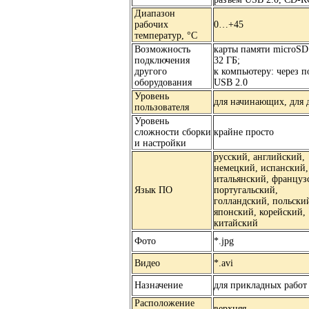
Диапазон
рабочих
0…+45
температур, °С
Возможность
карты памяти microSD
подключения
32 ГБ;
другого
к компьютеру: через п
оборудования
USB 2.0
Уровень
для начинающих, для 
пользователя
Уровень
сложности сборки
крайне просто
и настройки
русский, английский,
немецкий, испанский,
итальянский, француз
Язык ПО
португальский,
голландский, польски
японский, корейский,
китайский
Фото
*.jpg
Видео
*.avi
Назначение
для прикладных работ
Расположение
верхняя