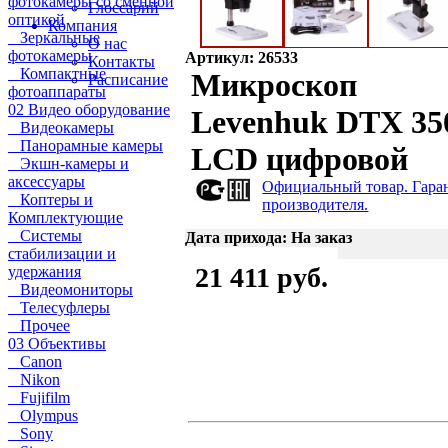
фотокамеры со сменной
Глоссарий
оптикой
Компания
Зеркальные
О нас
фотокамеры
Артикул: 26533
Контакты
Компактные
Микроскоп
Расписание
фотоаппараты
02 Видео оборудование
Levenhuk DTX 35
Видеокамеры
Панорамные камеры
LCD цифровой
Экшн-камеры и
аксессуары
Официальный товар. Гара
Коптеры и
производителя.
Комплектующие
Системы
Дата прихода: На заказ
стабилизации и
21 411 руб.
удержания
Видеомониторы
Телесуфлеры
Прочее
03 Объективы
Canon
Nikon
Fujifilm
Olympus
Sony