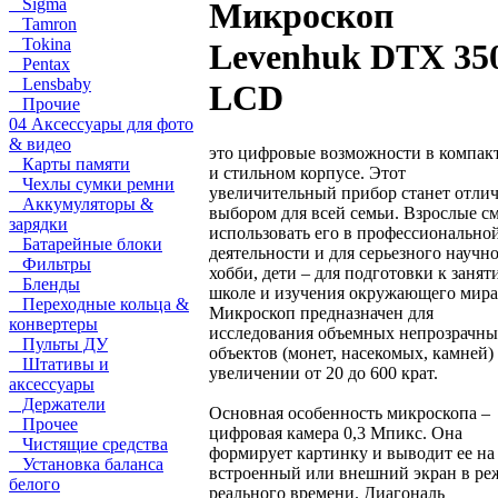
Sigma
Микроскоп
Tamron
Tokina
Levenhuk DTX 35
Pentax
Lensbaby
LCD
Прочие
04 Аксессуары для фото
& видео
это цифровые возможности в компак
Карты памяти
и стильном корпусе. Этот
Чехлы сумки ремни
увеличительный прибор станет отли
Аккумуляторы &
выбором для всей семьи. Взрослые с
зарядки
использовать его в профессионально
Батарейные блоки
деятельности и для серьезного научн
Фильтры
хобби, дети – для подготовки к занят
Бленды
школе и изучения окружающего мира
Переходные кольца &
Микроскоп предназначен для
конвертеры
исследования объемных непрозрачн
Пульты ДУ
объектов (монет, насекомых, камней)
Штативы и
увеличении от 20 до 600 крат.
аксессуары
Держатели
Основная особенность микроскопа –
Прочее
цифровая камера 0,3 Мпикс. Она
Чистящие средства
формирует картинку и выводит ее на
Установка баланса
встроенный или внешний экран в ре
белого
реального времени. Диагональ