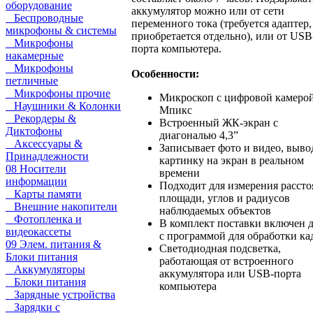
оборудование
аккумулятор можно или от сети
Беспроводные
переменного тока (требуется адаптер,
микрофоны & системы
приобретается отдельно), или от USB
Микрофоны
порта компьютера.
накамерные
Микрофоны
Особенности:
петличные
Микрофоны прочие
Микроскоп с цифровой камерой
Наушники & Колонки
Мпикс
Рекордеры &
Встроенный ЖК-экран с
Диктофоны
диагональю 4,3”
Аксессуары &
Записывает фото и видео, выво
Принадлежности
картинку на экран в реальном
08 Носители
времени
информации
Подходит для измерения рассто
Карты памяти
площади, углов и радиусов
Внешние накопители
наблюдаемых объектов
Фотопленка и
В комплект поставки включен 
видеокассеты
с программой для обработки ка
09 Элем. питания &
Светодиодная подсветка,
Блоки питания
работающая от встроенного
Аккумуляторы
аккумулятора или USB-порта
Блоки питания
компьютера
Зарядные устройства
Зарядки с