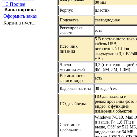
80 мм
3 Прочее
Ваша корзина
Корпус
пластик
Оформить заказ
Подсветка
светодиодная
Корзина пуста.
Регулировка
есть
яркости
5 В постоянного тока 
кабель USB;
Источник
встроенный Li-ion
питания
аккумулятор 3,7 В/250
мАч
Число
0,3 (с интерполяцией 
мегапикселей
8M, 5M, 3M, 1,3M)
Возможность
есть
записи видео
Кадровая частота
30 кадр./сек.
ПО для захвата и
редактирования фото 
ПО, драйверы
видео, с функцией
измерения объектов
Windows 7/8/10, Mac 1
и выше, P4 1,8 ГГц и
Системные
выше, ОЗУ от 512 МБ,
требования
видеокарта от 64 МБ,
разъем USB 2.0, CD-