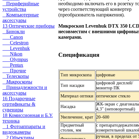
необходимо включать его в розетку т
Периферийные
через соответствующий конвертер
устройства
(преобразователь напряжения).
Компьютерные
аксессуары
Микроскоп Levenhuk DTX 350 LC
13 Оптические приборы
несовместим с внешними цифровы
Бинокли
камерами.
Canon
Celestron
Levenhuk
Nikon
Спецификация
Olympus
Pentax
Прочие
Тип микроскопа
цифровые
Телескопы
Микроскопы
цифровой дисплей/
Тип насадки
Принадлежности и
монитор ПК
аксессуары
Материал оптики
оптическое стекло
16 Подарочные
сертификаты &
ЖК-экран с диагонал
Насадка
4,3” (неповоротный)
сувениры
18 Комиссионная и Б.У.
Увеличение, крат
20–600
техника
Предметный
с препаратодержателя
1 Фотоаппараты и
столик, мм
измерительной шкало
видеокамеры
ручная, в пределах от 
2 Объективы
Фокусировка