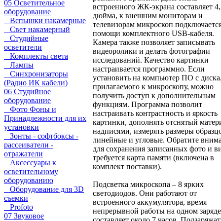
05 Осветительное
встроенного ЖК-экрана составляет 4,
оборудование
дюйма, к внешним мониторам и
Вспышки накамерные
телевизорам микроскоп подключаетс
Свет накамерный
помощи комплектного USB-кабеля.
Студийные
Камера также позволяет записывать
осветители
видеоролики и делать фотографии
Комплекты света
исследований. Качество картинки
Лампы
настраивается программно. Если
Синхронизаторы
установить на компьютер ПО с диска
(Радио ИК кабели)
прилагаемого к микроскопу, можно
06 Студийное
получить доступ к дополнительным
оборудование
функциям. Программа позволит
Фото Фоны и
настраивать контрастность и яркость
Принадлежности для их
картинки, дополнять отснятый матер
установки
надписями, измерять размеры образц
Зонты - софтбоксы -
линейные и угловые. Обратите вним
рассеиватели -
для сохранения записанных фото и в
отражатели
требуется карта памяти (включена в
Аксессуары к
комплект поставки).
осветительному
оборудованию
Подсветка микроскопа – 8 ярких
Оборудование для 3D
светодиодов. Они работают от
съемки
встроенного аккумулятора, время
Profoto
непрерывной работы на одном заряде
07 Звуковое
составляет около 7 часов. Подзаряжат