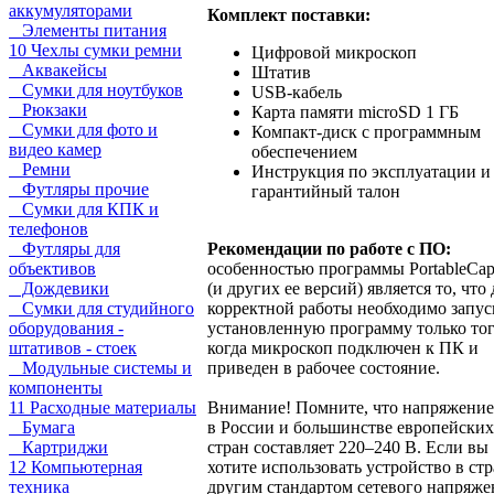
аккумуляторами
Комплект поставки:
Элементы питания
10 Чехлы сумки ремни
Цифровой микроскоп
Аквакейсы
Штатив
Сумки для ноутбуков
USB-кабель
Рюкзаки
Карта памяти microSD 1 ГБ
Сумки для фото и
Компакт-диск с программным
видео камер
обеспечением
Ремни
Инструкция по эксплуатации и
Футляры прочие
гарантийный талон
Сумки для КПК и
телефонов
Рекомендации по работе с ПО:
Футляры для
особенностью программы PortableCap
объективов
(и других ее версий) является то, что 
Дождевики
корректной работы необходимо запус
Сумки для студийного
установленную программу только тог
оборудования -
когда микроскоп подключен к ПК и
штативов - стоек
приведен в рабочее состояние.
Модульные системы и
компоненты
Внимание! Помните, что напряжение
11 Расходные материалы
в России и большинстве европейских
Бумага
стран составляет 220–240 В. Если вы
Картриджи
хотите использовать устройство в стр
12 Компьютерная
другим стандартом сетевого напряже
техника