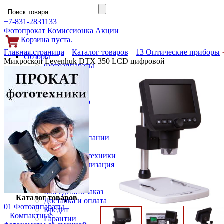
+7-831-2831133
Фотопрокат
Комиссионка
Акции
Корзина пуста.
Главная страница
Каталог товаров
13 Оптические приборы
Обзоры
Микроскоп Levenhuk DTX 350 LCD цифровой
Фотоаппараты
Объективы
Фильтры
Новости
Фото и видео
Гаджеты
Аксессуары
Слухи
Новости компании
Услуги
Прокат фототехники
Выкуп и реализация
Покупателям
Акции
Как сделать заказ
Каталог товаров
Доставка и оплата
01 Фотоаппараты
Кредит
Компактные
Гарантии