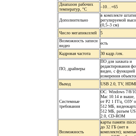
Диапазон рабочих
–10…+65
температур, °С
в комплекте штати
Дополнительно
регулируемой выс
(0,5–3 см)
Число мегапикселей
5
Возможность записи
есть
видео
Кадровая частота
30 кадр./сек.
ПО для захвата и
редактирования фо
ПО, драйверы
видео, с функцией
измерения объекто
Выход
USB 2.0, TV, HDM
ОС: Windows 7/8/10
Mac 10.14 и выше
Системные
от P2 1 ГГц, ОЗУ о
требования
512 МБ, видеокарт
512 МБ, разъем U
2.0, CD-ROM
карты памяти micr
до 32 ГБ (нет в
Возможность
комплекте); компь