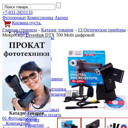
+7-831-2831133
Фотопрокат
Комиссионка
Акции
Корзина пуста.
Главная страница
Каталог товаров
13 Оптические приборы
Обзоры
Микроскоп Levenhuk DTX 700 Mobi цифровой
Фотоаппараты
Объективы
Фильтры
Новости
Фото и видео
Гаджеты
Аксессуары
Слухи
Новости компании
Услуги
Прокат фототехники
Выкуп и реализация
Покупателям
Акции
Как сделать заказ
Каталог товаров
Доставка и оплата
01 Фотоаппараты
Кредит
Компактные
Гарантии