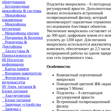
оборудование
Подсветка микроскопа – 8 светодиод
Беспроводные
регулируемой яркости. Дополнитель
микрофоны & системы
можно использовать встроенный
Микрофоны
поляризационный фильтр, который
накамерные
минимизирует паразитные отражени
Микрофоны
исследовании блестящих объектов.
петличные
Увеличение микроскопа составляет от
Микрофоны прочие
до 300 крат, цифровым зумом его мо
Наушники & Колонки
усилить до 1200 крат. Для питания
Рекордеры &
микроскопа используется аккумулятор
Диктофоны
комплекте, обеспечивает до 2,5 часов
Аксессуары &
непрерывной работы на одном заряде
Принадлежности
или сеть переменного тока.
08 Носители
информации
Особенности:
Карты памяти
Внешние накопители
Компактный портативный
Фотопленка и
микроскоп
видеокассеты
Поворотный цветной ЖК-экран
09 Элем. питания &
камера 5 Мпикс
Блоки питания
Подсветка – 8 светодиодов
Аккумуляторы
регулируемой яркости
Блоки питания
Встроенный поляризационный
Зарядные устройства
фильтр
Зарядки с
Возможность записи фото и вид