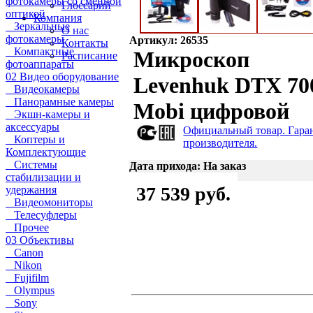
фотокамеры со сменной
Глоссарий
оптикой
Компания
Зеркальные
О нас
фотокамеры
Артикул: 26535
Контакты
Компактные
Микроскоп
Расписание
фотоаппараты
02 Видео оборудование
Levenhuk DTX 70
Видеокамеры
Панорамные камеры
Mobi цифровой
Экшн-камеры и
аксессуары
Официальный товар. Гара
Коптеры и
производителя.
Комплектующие
Системы
Дата прихода: На заказ
стабилизации и
37 539 руб.
удержания
Видеомониторы
Телесуфлеры
Прочее
03 Объективы
Canon
Nikon
Fujifilm
Olympus
Sony