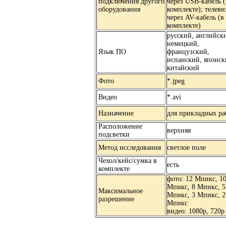
подключения другого
через USB-кабель (
оборудования
комплекте); телеви
через AV-кабель (в
комплекте)
русский, английск
немецкий,
Язык ПО
французский,
испанский, японск
китайский
Фото
*.jpeg
Видео
*.avi
Назначение
для прикладных ра
Расположение
верхняя
подсветки
Метод исследования
светлое поле
Чехол/кейс/сумка в
есть
комплекте
фото: 12 Mпикс, 1
Mпикс, 8 Mпикс, 5
Максимальное
Mпикс, 3 Mпикс, 2
разрешение
Mпикс
видео: 1080p, 720p