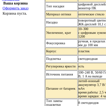
Ваша корзина
цифровой дисплей
Тип насадки
Оформить заказ
монитор ПК
Корзина пуста.
Материал оптики
оптическое стекло
поворотный цветн
Насадка
ЖК-дисплей 10,1 с
10–300
Увеличение, крат
с цифровым зумом
1200
ручная, в пределах
Фокусировка
мм до 100 мм
Корпус
пластик
Подсветка
светодиодная
Регулировка яркости
есть
100–240 В, 50/60 Г
Источник питания
В, 1 A на выходе
литий-ионный
аккумулятор 3,7 В/
Питание от батареек
мАч
время работы: 2,5 ч
время зарядки: 4 ч
Тип лампы
8 светодиодов
подсветки