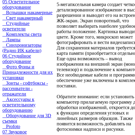
05 Осветительное
5-мегапксельная камера создает четко
оборудование
детализированное изображение в вы
Вспышки накамерные
разрешении и выводит его на встро
Свет накамерный
ЖК-экран. Экран поворотный, что
Студийные
позволяет выбирать наиболее удобно
осветители
работы положение. Картинка выводи
Комплекты света
цвете. Кроме того, микроскоп может
Лампы
фотографировать и вести видеозапись
Синхронизаторы
Для сохранения материалов требуетс
(Радио ИК кабели)
карта памяти (приобретается отдельно
06 Студийное
Еще одна возможность – вывод
оборудование
изображения на внешний экран (мон
Фото Фоны и
телевизор) и подключение к компьют
Принадлежности для их
Все необходимые кабели и программ
установки
обеспечение уже включены в компле
Зонты - софтбоксы -
поставки.
рассеиватели -
отражатели
Обратите внимание: если установить
Аксессуары к
компьютер прилагаемую программу 
осветительному
обработки изображений, откроется д
оборудованию
к функции определения угловых и
Оборудование для 3D
линейных размеров образцов. Также
съемки
появится возможность добавлять на
Profoto
фотоснимки надписи и рисунки.
07 Звуковое