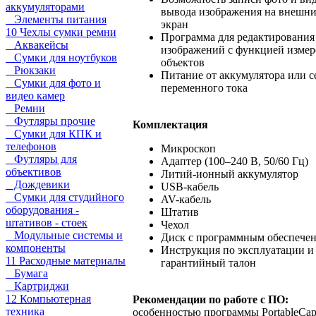
аккумуляторами
вывода изображения на внешн
Элементы питания
экран
10 Чехлы сумки ремни
Программа для редактирования
Аквакейсы
изображений с функцией измер
Сумки для ноутбуков
объектов
Рюкзаки
Питание от аккумулятора или с
Сумки для фото и
переменного тока
видео камер
Ремни
Футляры прочие
Комплектация
Сумки для КПК и
телефонов
Микроскоп
Футляры для
Адаптер (100–240 В, 50/60 Гц)
объективов
Литий-ионный аккумулятор
Дождевики
USB-кабель
Сумки для студийного
AV-кабель
оборудования -
Штатив
штативов - стоек
Чехол
Модульные системы и
Диск с программным обеспече
компоненты
Инструкция по эксплуатации и
11 Расходные материалы
гарантийный талон
Бумага
Картриджи
12 Компьютерная
Рекомендации по работе с ПО:
техника
особенностью программы PortableCap