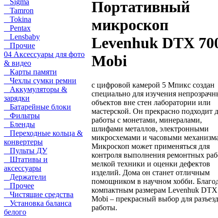
Sigma
Портативный
Tamron
Tokina
микроскоп
Pentax
Lensbaby
Levenhuk DTX 70
Прочие
04 Аксессуары для фото
Mobi
& видео
Карты памяти
Чехлы сумки ремни
с цифровой камерой 5 Мпикс создан
Аккумуляторы &
специально для изучения непрозрачн
зарядки
объектов вне стен лаборатории или
Батарейные блоки
мастерской. Он прекрасно подходит 
Фильтры
работы с монетами, минералами,
Бленды
шлифами металлов, электронными
Переходные кольца &
микросхемами и часовыми механизм
конвертеры
Микроскоп может применяться для
Пульты ДУ
контроля выполнения ремонтных раб
Штативы и
мелкой техники и оценки дефектов
аксессуары
изделий. Дома он станет отличным
Держатели
помощником в научном хобби. Благо
Прочее
компактным размерам Levenhuk DTX
Чистящие средства
Mobi – прекрасный выбор для разъез
Установка баланса
работы.
белого