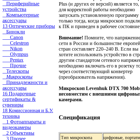
Периферийные
Plus (и других ее версий) является то,
устройства
для корректной работы необходимо
Компьютерные
запускать установленную программу
аксессуары
только тогда, когда микроскоп подкл
13 Оптические приборы
к ПК и приведен в рабочее состояние
Бинокли
Canon
Внимание!
Помните, что напряжени
Celestron
сети в России и большинстве европе
Nikon
стран составляет 220–240 В. Если вы
Olympus
хотите использовать устройство в стр
Pentax
другим стандартом сетевого напряже
Прочие
необходимо включать его в розетку т
Телескопы
через соответствующий конвертер
Микроскопы
(преобразователь напряжения).
Принадлежности и
аксессуары
Микроскоп Levenhuk DTX 700 Mob
16 Подарочные
несовместим с внешними цифровы
сертификаты &
камерами.
сувениры
18 Комиссионная и Б.У.
техника
Спецификация
1 Фотоаппараты и
видеокамеры
2 Объективы
Тип микроскопа
цифровые, портат
3 Прочее