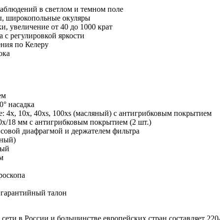
аблюдений в светлом и темном поле
ы, широкопольные окуляры
, увеличение от 40 до 1000 крат
а с регулировкой яркости
ния по Келеру
ока
ем
0° насадка
 4х, 10х, 40xs, 100хs (масляный) с антигрибковым покрытием
/18 мм с антигрибковым покрытием (2 шт.)
исовой диафрагмой и держателем фильтра
яный)
тый
м
роскопа
 гарантийный талон
сети в России и большинстве европейских стран составляет 220–