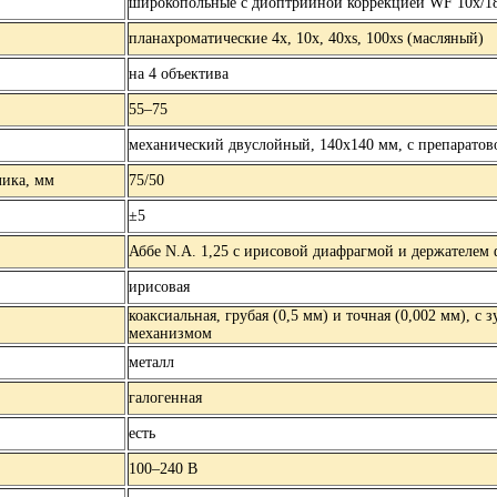
широкопольные с диоптрийной коррекцией WF 10х/18
планахроматические 4х, 10х, 40хs, 100хs (масляный)
на 4 объектива
55–75
механический двуслойный, 140х140 мм, с препаратов
лика, мм
75/50
±5
Аббе N.A. 1,25 с ирисовой диафрагмой и держателем 
ирисовая
коаксиальная, грубая (0,5 мм) и точная (0,002 мм), с 
механизмом
металл
галогенная
есть
100–240 В