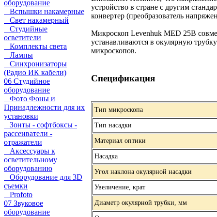
оборудование
устройство в стране с другим станда
Вспышки накамерные
конвертер (преобразователь напряжен
Свет накамерный
Студийные
Микроскоп Levenhuk MED 25B совмес
осветители
устанавливаются в окулярную трубк
Комплекты света
микроскопов.
Лампы
Синхронизаторы
(Радио ИК кабели)
Спецификация
06 Студийное
оборудование
Фото Фоны и
Принадлежности для их
Тип микроскопа
установки
Зонты - софтбоксы -
Тип насадки
рассеиватели -
Материал оптики
отражатели
Аксессуары к
Насадка
осветительному
оборудованию
Угол наклона окулярной насадки
Оборудование для 3D
съемки
Увеличение, крат
Profoto
07 Звуковое
Диаметр окулярной трубки, мм
оборудование