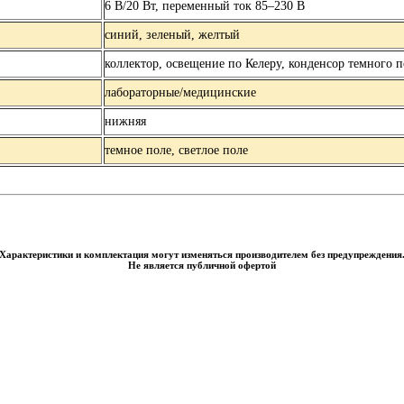
6 В/20 Вт, переменный ток 85–230 В
синий, зеленый, желтый
коллектор, освещение по Келеру, конденсор темного 
лабораторные/медицинские
нижняя
темное поле, светлое поле
Характеристики и комплектация могут изменяться производителем без предупреждения
Не является публичной офертой