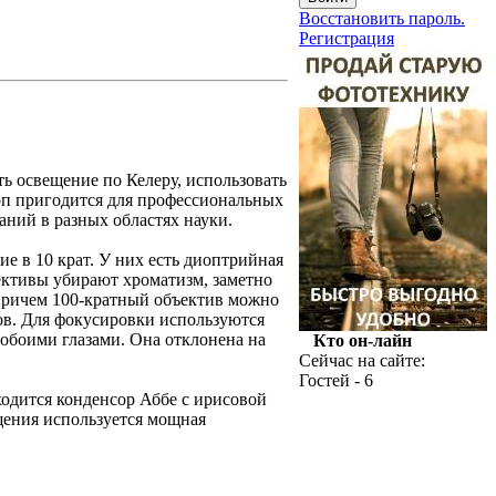
Восстановить пароль.
Регистрация
ь освещение по Келеру, использовать
оп пригодится для профессиональных
ний в разных областях науки.
е в 10 крат. У них есть диоптрийная
ективы убирают хроматизм, заметно
 причем 100-кратный объектив можно
ов. Для фокусировки используются
 обоими глазами. Она отклонена на
Кто он-лайн
Сейчас на сайте:
Гостей - 6
одится конденсор Аббе с ирисовой
щения используется мощная