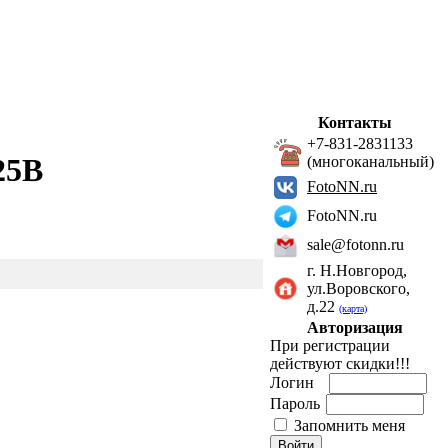
Контакты
+7-831-2831133
25B
(многоканальный)
FotoNN.ru
FotoNN.ru
sale@fotonn.ru
г. Н.Новгород,
ул.Воровского,
д.22
(карта)
Авторизация
При регистрации
действуют скидки!!!
Логин
Пароль
Запомнить меня