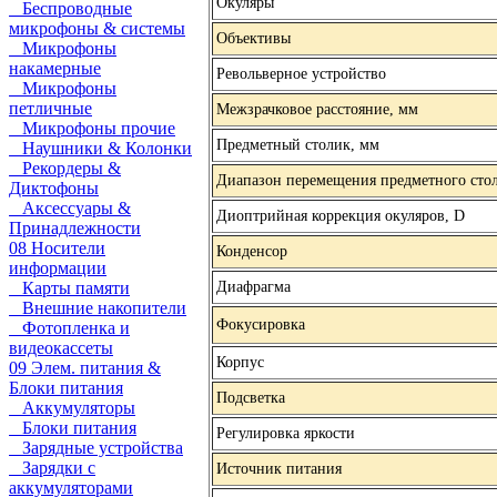
Окуляры
Беспроводные
микрофоны & системы
Объективы
Микрофоны
накамерные
Револьверное устройство
Микрофоны
петличные
Межзрачковое расстояние, мм
Микрофоны прочие
Предметный столик, мм
Наушники & Колонки
Рекордеры &
Диапазон перемещения предметного сто
Диктофоны
Аксессуары &
Диоптрийная коррекция окуляров, D
Принадлежности
08 Носители
Конденсор
информации
Карты памяти
Диафрагма
Внешние накопители
Фокусировка
Фотопленка и
видеокассеты
Корпус
09 Элем. питания &
Блоки питания
Подсветка
Аккумуляторы
Блоки питания
Регулировка яркости
Зарядные устройства
Зарядки с
Источник питания
аккумуляторами