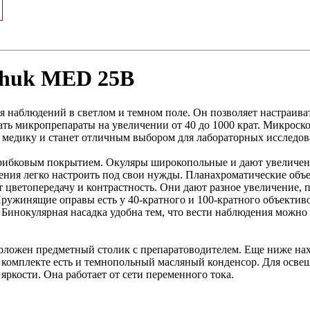
nhuk MED 25B
 наблюдений в светлом и темном поле. Он позволяет настраиват
ть микропрепараты на увеличении от 40 до 1000 крат. Микроск
 медику и станет отличным выбором для лабораторных исследова
игрибковым покрытием. Окуляры широкопольные и дают увеличени
жения легко настроить под свои нужды. Планахроматические объ
 цветопередачу и контрастность. Они дают разное увеличение,
ружинящие оправы есть у 40-кратного и 100-кратного объектив
 Бинокулярная насадка удобна тем, что вести наблюдения можно
оложен предметный столик с препаратоводителем. Еще ниже нах
 комплекте есть и темнопольный масляный конденсор. Для осве
яркости. Она работает от сети переменного тока.