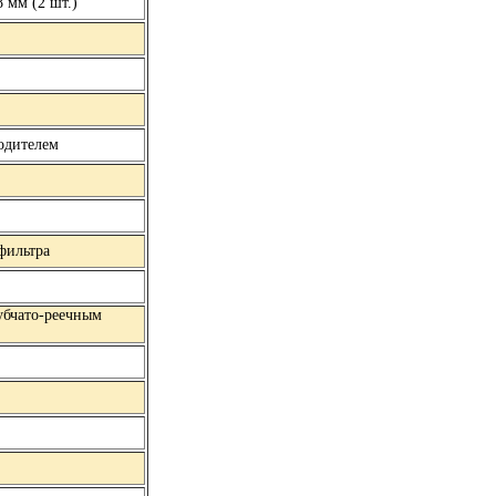
 мм (2 шт.)
одителем
фильтра
зубчато-реечным