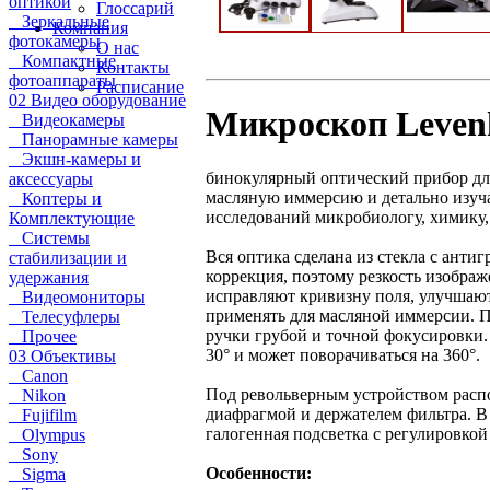
оптикой
Глоссарий
Зеркальные
Компания
фотокамеры
О нас
Компактные
Контакты
фотоаппараты
Расписание
02 Видео оборудование
Микроскоп Leve
Видеокамеры
Панорамные камеры
Экшн-камеры и
бинокулярный оптический прибор для
аксессуары
масляную иммерсию и детально изуча
Коптеры и
исследований микробиологу, химику,
Комплектующие
Системы
Вся оптика сделана из стекла с ант
стабилизации и
коррекция, поэтому резкость изобра
удержания
исправляют кривизну поля, улучшают
Видеомониторы
применять для масляной иммерсии. П
Телесуфлеры
ручки грубой и точной фокусировки.
Прочее
30° и может поворачиваться на 360°.
03 Объективы
Canon
Под револьверным устройством расп
Nikon
диафрагмой и держателем фильтра. В
Fujifilm
галогенная подсветка с регулировкой 
Olympus
Sony
Особенности:
Sigma