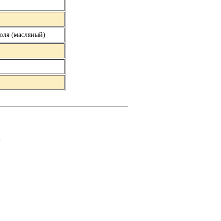
поля (масляный)
.