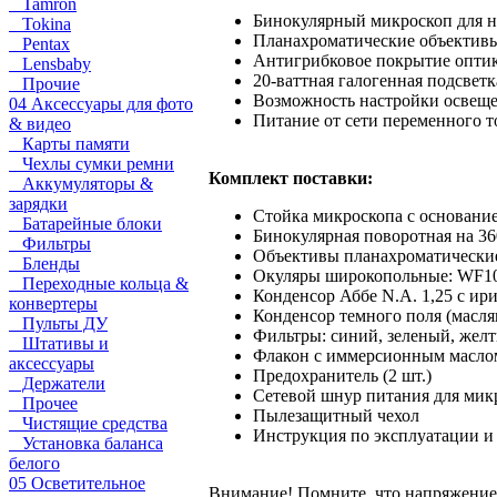
Tamron
Бинокулярный микроскоп для н
Tokina
Планахроматические объектив
Pentax
Антигрибковое покрытие оптики
Lensbaby
20-ваттная галогенная подсветк
Прочие
Возможность настройки освеще
04 Аксессуары для фото
Питание от сети переменного т
& видео
Карты памяти
Чехлы сумки ремни
Комплект поставки:
Аккумуляторы &
зарядки
Стойка микроскопа с основани
Батарейные блоки
Бинокулярная поворотная на 36
Фильтры
Объективы планахроматические:
Бленды
Окуляры широкопольные: WF10x
Переходные кольца &
Конденсор Аббе N.A. 1,25 с ир
конвертеры
Конденсор темного поля (масл
Пульты ДУ
Фильтры: синий, зеленый, жел
Штативы и
Флакон с иммерсионным масло
аксессуары
Предохранитель (2 шт.)
Держатели
Сетевой шнур питания для мик
Прочее
Пылезащитный чехол
Чистящие средства
Инструкция по эксплуатации и
Установка баланса
белого
05 Осветительное
Внимание! Помните, что напряжение 