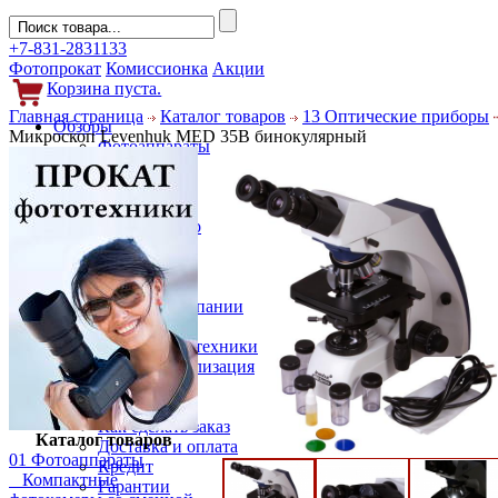
+7-831-2831133
Фотопрокат
Комиссионка
Акции
Корзина пуста.
Главная страница
Каталог товаров
13 Оптические приборы
Обзоры
Микроскоп Levenhuk MED 35B бинокулярный
Фотоаппараты
Объективы
Фильтры
Новости
Фото и видео
Гаджеты
Аксессуары
Слухи
Новости компании
Услуги
Прокат фототехники
Выкуп и реализация
Покупателям
Акции
Как сделать заказ
Каталог товаров
Доставка и оплата
01 Фотоаппараты
Кредит
Компактные
Гарантии