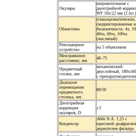
широкопольные с
Окуляры
диоптрийной коррек
WF 10х/22 мм (2 шт.
планахроматические,
скорректированные н
Объективы
бесконечность: 4x, 10
40xs, 60xs, 100xs
(масляный)
Револьверное
на 5 объективов
устройство
Межзрачковое
48–75
расстояние, мм
механический
Предметный
двуслойный, 180х160
столик, мм
с препаратоводителе
Диапазон
перемещения
80/50
предметного
столика, мм
Диоптрийная
коррекция
±5
окуляров, D
Аббе N.A. 1,25 с
Конденсор
ирисовой диафрагмо
держателем фильтра