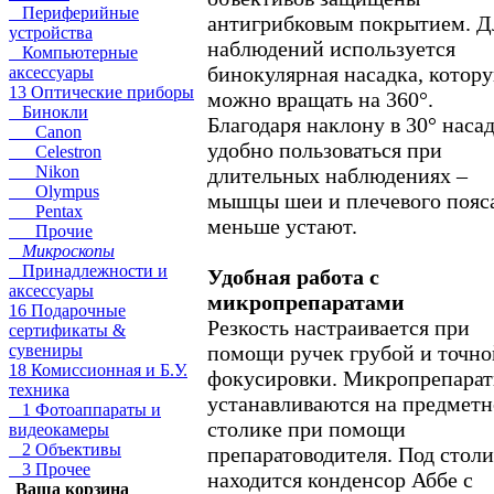
Периферийные
антигрибковым покрытием. Д
устройства
наблюдений используется
Компьютерные
бинокулярная насадка, котор
аксессуары
13 Оптические приборы
можно вращать на 360°.
Бинокли
Благодаря наклону в 30° наса
Canon
удобно пользоваться при
Celestron
Nikon
длительных наблюдениях –
Olympus
мышцы шеи и плечевого пояс
Pentax
меньше устают.
Прочие
Микроскопы
Принадлежности и
Удобная работа с
аксессуары
микропрепаратами
16 Подарочные
Резкость настраивается при
сертификаты &
помощи ручек грубой и точно
сувениры
18 Комиссионная и Б.У.
фокусировки. Микропрепара
техника
устанавливаются на предмет
1 Фотоаппараты и
столике при помощи
видеокамеры
2 Объективы
препаратоводителя. Под стол
3 Прочее
находится конденсор Аббе с
Ваша корзина