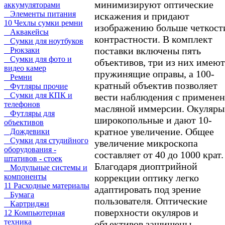
минимизируют оптические
аккумуляторами
Элементы питания
искажения и придают
10 Чехлы сумки ремни
изображению больше четкост
Аквакейсы
контрастности. В комплект
Сумки для ноутбуков
поставки включены пять
Рюкзаки
Сумки для фото и
объективов, три из них имеют
видео камер
пружинящие оправы, а 100-
Ремни
кратный объектив позволяет
Футляры прочие
Сумки для КПК и
вести наблюдения с примене
телефонов
масляной иммерсии. Окуляры
Футляры для
широкопольные и дают 10-
объективов
кратное увеличение. Общее
Дождевики
Сумки для студийного
увеличение микроскопа
оборудования -
составляет от 40 до 1000 крат.
штативов - стоек
Благодаря диоптрийной
Модульные системы и
коррекции оптику легко
компоненты
11 Расходные материалы
адаптировать под зрение
Бумага
пользователя. Оптические
Картриджи
поверхности окуляров и
12 Компьютерная
техника
объективов защищены