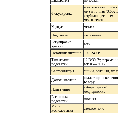
Диафрагма
ирисовая
коаксиальная, грубая 
мм) и точная (0,002 
Фокусировка
с зубчато-реечным
механизмом
Корпус
металл
Подсветка
галогенная
Регулировка
есть
яркости
Источник питания
100–240 В
Тип лампы
12 В/30 Вт, перемен
подсветки
ток 85–230 В
Светофильтры
синий, зеленый, жел
коллектор, освещени
Дополнительно
Келеру
лабораторные/
Назначение
медицинские
Расположение
нижняя
подсветки
Метод
светлое поле
исследования