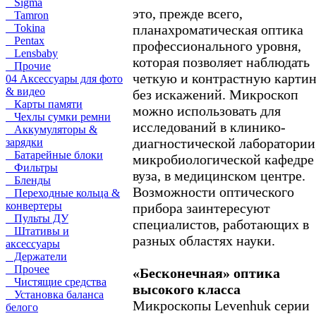
Sigma
это, прежде всего,
Tamron
планахроматическая оптика
Tokina
Pentax
профессионального уровня,
Lensbaby
которая позволяет наблюдать
Прочие
четкую и контрастную карти
04 Аксессуары для фото
& видео
без искажений. Микроскоп
Карты памяти
можно использовать для
Чехлы сумки ремни
исследований в клинико-
Аккумуляторы &
диагностической лаборатории
зарядки
Батарейные блоки
микробиологической кафедре
Фильтры
вуза, в медицинском центре.
Бленды
Возможности оптического
Переходные кольца &
конвертеры
прибора заинтересуют
Пульты ДУ
специалистов, работающих в
Штативы и
разных областях науки.
аксессуары
Держатели
Прочее
«Бесконечная» оптика
Чистящие средства
высокого класса
Установка баланса
Микроскопы Levenhuk серии
белого