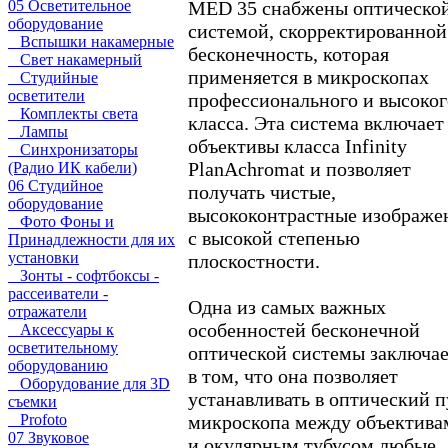
MED 35 снабжены оптическо
05 Осветительное
оборудование
системой, скорректированной
Вспышки накамерные
бесконечность, которая
Свет накамерный
применяется в микроскопах
Студийные
осветители
профессионального и высоког
Комплекты света
класса. Эта система включает
Лампы
объективы класса Infinity
Синхронизаторы
PlanAchromat и позволяет
(Радио ИК кабели)
06 Студийное
получать чистые,
оборудование
высококонтрастные изображе
Фото Фоны и
с высокой степенью
Принадлежности для их
установки
плоскостности.
Зонты - софтбоксы -
рассеиватели -
Одна из самых важных
отражатели
особенностей бесконечной
Аксессуары к
осветительному
оптической системы заключае
оборудованию
в том, что она позволяет
Оборудование для 3D
устанавливать в оптический п
съемки
микроскопа между объектива
Profoto
07 Звуковое
и окулярным тубусом любые