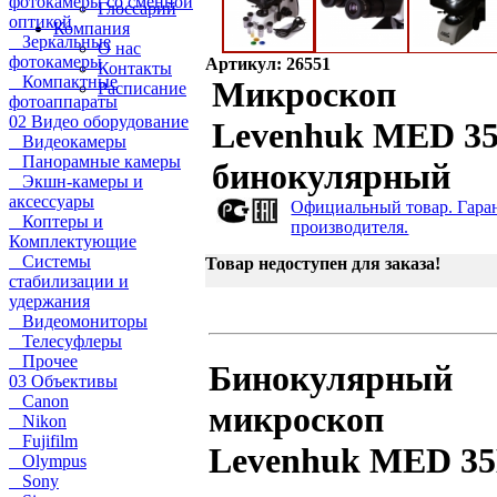
фотокамеры со сменной
Глоссарий
оптикой
Компания
Зеркальные
О нас
фотокамеры
Артикул: 26551
Контакты
Компактные
Микроскоп
Расписание
фотоаппараты
02 Видео оборудование
Levenhuk MED 3
Видеокамеры
Панорамные камеры
бинокулярный
Экшн-камеры и
аксессуары
Официальный товар. Гара
Коптеры и
производителя.
Комплектующие
Системы
Товар недоступен для заказа!
стабилизации и
удержания
Видеомониторы
Телесуфлеры
Прочее
Бинокулярный
03 Объективы
Canon
микроскоп
Nikon
Fujifilm
Levenhuk MED 3
Olympus
Sony