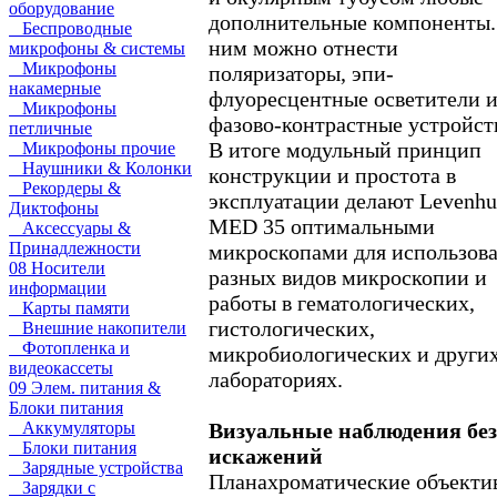
оборудование
дополнительные компоненты.
Беспроводные
ним можно отнести
микрофоны & системы
Микрофоны
поляризаторы, эпи-
накамерные
флуоресцентные осветители 
Микрофоны
фазово-контрастные устройст
петличные
В итоге модульный принцип
Микрофоны прочие
Наушники & Колонки
конструкции и простота в
Рекордеры &
эксплуатации делают Levenh
Диктофоны
MED 35 оптимальными
Аксессуары &
Принадлежности
микроскопами для использов
08 Носители
разных видов микроскопии и
информации
работы в гематологических,
Карты памяти
гистологических,
Внешние накопители
Фотопленка и
микробиологических и други
видеокассеты
лабораториях.
09 Элем. питания &
Блоки питания
Визуальные наблюдения без
Аккумуляторы
Блоки питания
искажений
Зарядные устройства
Планахроматические объекти
Зарядки с