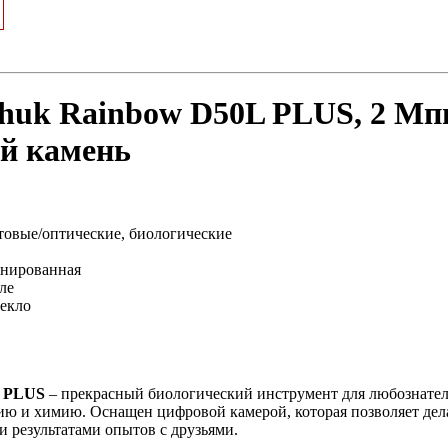
huk Rainbow D50L PLUS, 2 Мп
й камень
товые/оптические, биологические
инированная
ле
текло
L PLUS
– прекрасный биологический инструмент для любознател
ию и химию. Оснащен цифровой камерой, которая позволяет дел
и результатами опытов с друзьями.