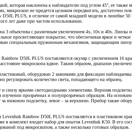
й, которая наклонена к наблюдателю под углом 45°, ее также м
х, микроскоп не придется целиком передвигать, достаточно пове
 D50L PLUS, в отличие от самой младшей модели в линейке 50 L
ого лет даже при частом использовании.
на 3 объектива с различным увеличением 4х, 10х и 40х. Линзы 
альное просветляющее покрытие, что обеспечивая яркое и четко
дован специальным пружинным механизмом, защищающим линзу
Rainbow D50L PLUS поставляются окуляр с увеличением 16 крат 
сстояние микроскопа вдвое. Таким образом, диапазон увеличений
ластиковый, оборудован 2 зажимами для фиксации наблюдаемых
о регулировать количество света, попадающего на образец.
 и снизу яркими светодиодными элементами. Верхняя подсветк
и изучении прозрачных и полупрозрачных образцов. На основани
ет за нижнюю подсветку, левое – за верхнюю. Прибор также обо
п Levenhuk Rainbow D50L PLUS поставляется в пластиковом пра
же в комплект входит набор для опытов Levenhuk K50. В его сос
дований под микроскопом, а также несколько готовых образцов.