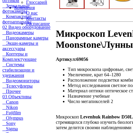
оптикой
Глоссарий
Зеркальные
Компания
фотокамеры
О нас
Компактные
Контакты
фотоаппараты
Расписание
02 Видео оборудование
Микроскоп Leven
Видеокамеры
Панорамные камеры
Moonstone\Лунны
Экшн-камеры и
аксессуары
Коптеры и
Артикул:69056
Комплектующие
Системы
Тип микроскопа цифровые, све
стабилизации и
Увеличение, крат 64–1280
удержания
Расположение подсветки комб
Видеомониторы
Метод исследования светлое по
Телесуфлеры
Материал оптики оптическое с
Прочее
Назначение учебные
03 Объективы
Число мегапикселей 2
Canon
Nikon
Fujifilm
Микроскоп
Levenhuk Rainbow D50
Olympus
стремящихся глубоко изучить биолог
Sony
затем делится своими наблюдениями 
Sigma