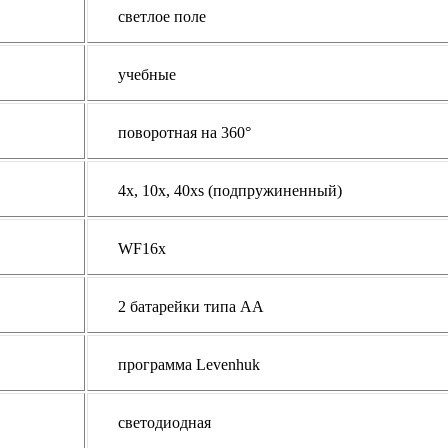
светлое поле
учебные
поворотная на 360°
4х, 10х, 40хs (подпружиненный)
WF16x
2 батарейки типа АА
программа Levenhuk
светодиодная