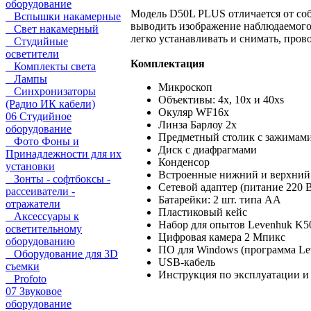
оборудование
Модель D50L PLUS отличается от со
Вспышки накамерные
выводить изображение наблюдаемого 
Свет накамерный
легко устанавливать и снимать, про
Студийные
осветители
Комплектация
Комплекты света
Лампы
Микроскоп
Синхронизаторы
Объективы: 4х, 10х и 40хs
(Радио ИК кабели)
Окуляр WF16х
06 Студийное
Линза Барлоу 2x
оборудование
Предметный столик с зажимам
Фото Фоны и
Диск с диафрагмами
Принадлежности для их
Конденсор
установки
Встроенные нижний и верхний 
Зонты - софтбоксы -
Сетевой адаптер (питание 220 В
рассеиватели -
Батарейки: 2 шт. типа АА
отражатели
Пластиковый кейс
Аксессуары к
Набор для опытов Levenhuk K5
осветительному
Цифровая камера 2 Мпикс
оборудованию
ПО для Windows (программа Le
Оборудование для 3D
USB-кабель
съемки
Инструкция по эксплуатации и
Profoto
07 Звуковое
оборудование