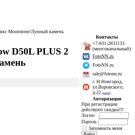
икс Moonstone/Лунный камень
Контакты
+7-831-2831133
ow D50L PLUS 2
(многоканальный)
FotoNN.ru
амень
FotoNN.ru
sale@fotonn.ru
г. Н.Новгород,
ул.Воровского,
д.22
(карта)
Авторизация
При регистрации
действуют скидки!!!
Логин
Пароль
Запомнить меня