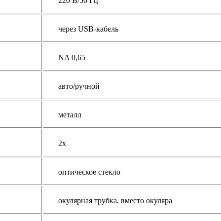
220 В/50 Гц
через USB-кабель
NA 0,65
авто/ручной
металл
2x
оптическое стекло
окулярная трубка, вместо окуляра