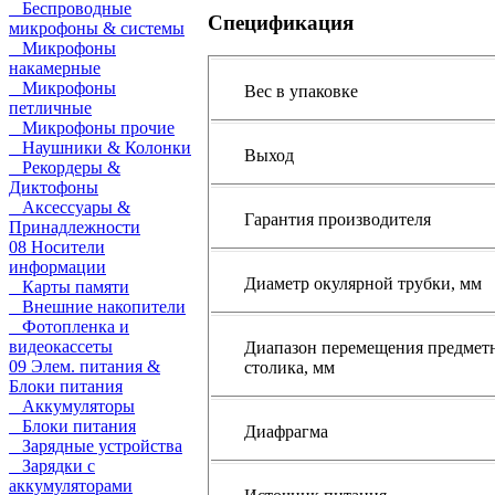
Беспроводные
Спецификация
микрофоны & системы
Микрофоны
накамерные
Микрофоны
Вес в упаковке
петличные
Микрофоны прочие
Наушники & Колонки
Выход
Рекордеры &
Диктофоны
Аксессуары &
Гарантия производителя
Принадлежности
08 Носители
информации
Диаметр окулярной трубки, мм
Карты памяти
Внешние накопители
Фотопленка и
видеокассеты
Диапазон перемещения предмет
09 Элем. питания &
столика, мм
Блоки питания
Аккумуляторы
Блоки питания
Диафрагма
Зарядные устройства
Зарядки с
аккумуляторами