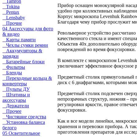
Tamron
Прибор оснащен монокулярной насадко
Tokina
удобно при коллективных наблюдения
Pentax
Корпус микроскопа Levenhuk Rainbow
Lensbaby
Благодаря чему прибор прослужит мн
Прочие
04 Аксессуары для фото
Револьверное устройство рассчитано 
& видео
качественного стекла и имеют специ
Карты памяти
Объектив 40х дополнительно обору
Чехлы сумки ремни
повреждений во время фокусировки.
Аккумуляторы &
зарядки
В комплекте с микроскопом Levenhuk 
Батарейные блоки
увеличивает эффективное фокусное ра
Фильтры
Бленды
Предметный столик прямоугольный п
Переходные кольца &
диск с 6 диафрагмами, которыми можн
конвертеры
Пульты ДУ
Предметный столик подсвечен сверху
Штативы и
непрозрачных структур, нижняя – пр
аксессуары
регулировки яркости, правое отвеча
Держатели
фокусировки.
Прочее
Чистящие средства
Как и все модели линейки, микроско
Установка баланса
хранения и перевозки прибора. А так
белого
приготовления препаратов для иссле
05 Осветительное