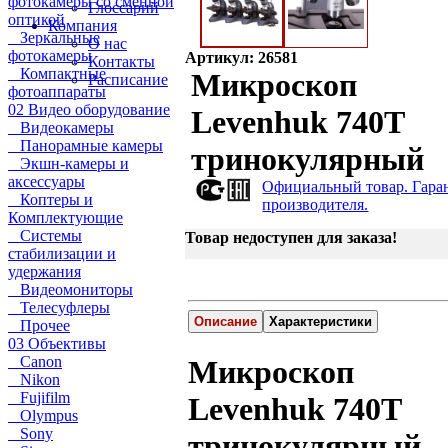
фотокамеры со сменной
Глоссарий
оптикой
Компания
Зеркальные
О нас
фотокамеры
Артикул: 26581
Контакты
Компактные
Микроскоп
Расписание
фотоаппараты
02 Видео оборудование
Levenhuk 740T
Видеокамеры
Панорамные камеры
тринокулярный
Экшн-камеры и
аксессуары
Официальный товар. Гара
Коптеры и
производителя.
Комплектующие
Системы
Товар недоступен для заказа!
стабилизации и
удержания
Видеомониторы
Телесуфлеры
Описание
Характеристики
Прочее
03 Объективы
Canon
Микроскоп
Nikon
Fujifilm
Levenhuk 740T
Olympus
Sony
тринокулярный