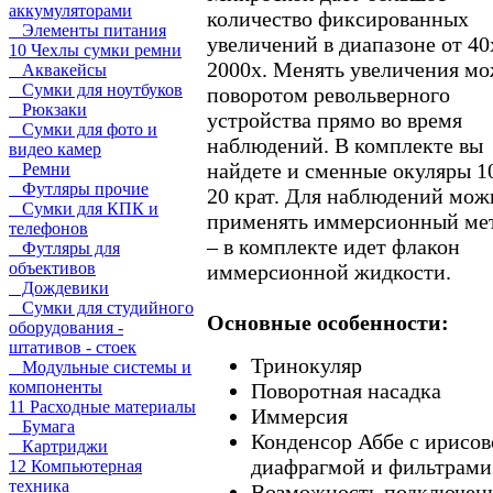
аккумуляторами
количество фиксированных
Элементы питания
увеличений в диапазоне от 40
10 Чехлы сумки ремни
2000х. Менять увеличения м
Аквакейсы
Сумки для ноутбуков
поворотом револьверного
Рюкзаки
устройства прямо во время
Сумки для фото и
наблюдений. В комплекте вы
видео камер
найдете и сменные окуляры 1
Ремни
Футляры прочие
20 крат. Для наблюдений мож
Сумки для КПК и
применять иммерсионный ме
телефонов
– в комплекте идет флакон
Футляры для
объективов
иммерсионной жидкости.
Дождевики
Сумки для студийного
Основные особенности:
оборудования -
штативов - стоек
Тринокуляр
Модульные системы и
компоненты
Поворотная насадка
11 Расходные материалы
Иммерсия
Бумага
Конденсор Аббе с ирисов
Картриджи
диафрагмой и фильтрами
12 Компьютерная
техника
Возможность подключен