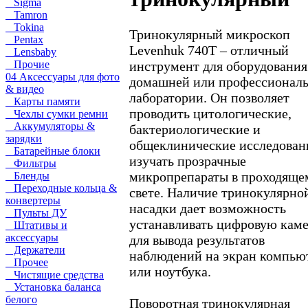
Sigma
Tamron
Tokina
Тринокулярный микроскоп
Pentax
Levenhuk 740T – отличный
Lensbaby
инструмент для оборудования
Прочие
04 Аксессуары для фото
домашней или профессионал
& видео
лаборатории. Он позволяет
Карты памяти
проводить цитологические,
Чехлы сумки ремни
Аккумуляторы &
бактериологические и
зарядки
общеклинические исследован
Батарейные блоки
изучать прозрачные
Фильтры
микропрепараты в проходяще
Бленды
Переходные кольца &
свете. Наличие тринокулярно
конвертеры
насадки дает возможность
Пульты ДУ
устанавливать цифровую кам
Штативы и
аксессуары
для вывода результатов
Держатели
наблюдений на экран компью
Прочее
или ноутбука.
Чистящие средства
Установка баланса
белого
Поворотная тринокулярная