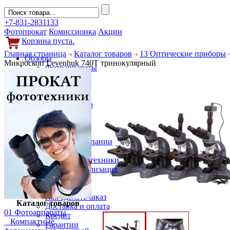
+7-831-2831133
Фотопрокат
Комиссионка
Акции
Корзина пуста.
Главная страница
Каталог товаров
13 Оптические приборы
Обзоры
Микроскоп Levenhuk 740T тринокулярный
Фотоаппараты
Объективы
Фильтры
Новости
Фото и видео
Гаджеты
Аксессуары
Слухи
Новости компании
Услуги
Прокат фототехники
Выкуп и реализация
Покупателям
Акции
Как сделать заказ
Каталог товаров
Доставка и оплата
01 Фотоаппараты
Кредит
Компактные
Гарантии