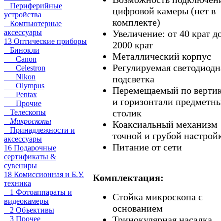
Периферийные
цифровой камеры (нет в
устройства
комплекте)
Компьютерные
Увеличение: от 40 крат д
аксессуары
13 Оптические приборы
2000 крат
Бинокли
Металлический корпус
Canon
Регулируемая светодиодн
Celestron
Nikon
подсветка
Olympus
Перемещаемый по верти
Pentax
и горизонтали предметн
Прочие
столик
Телескопы
Микроскопы
Коаксиальный механизм
Принадлежности и
точной и грубой настрой
аксессуары
Питание от сети
16 Подарочные
сертификаты &
сувениры
18 Комиссионная и Б.У.
Комплектация:
техника
1 Фотоаппараты и
Стойка микроскопа с
видеокамеры
основанием
2 Объективы
Тринокулярная насадка
3 Прочее