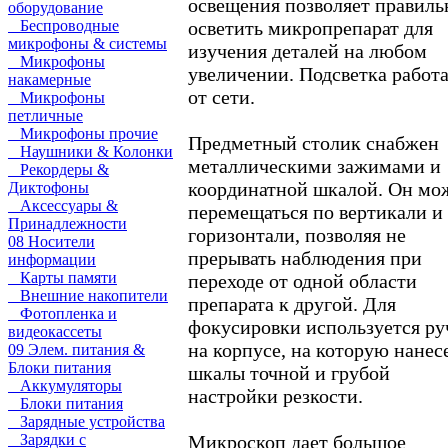
освещения позволяет правиль
оборудование
осветить микропрепарат для
Беспроводные
микрофоны & системы
изучения деталей на любом
Микрофоны
увеличении. Подсветка работ
накамерные
от сети.
Микрофоны
петличные
Микрофоны прочие
Предметный столик снабжен
Наушники & Колонки
металлическими зажимами и
Рекордеры &
координатной шкалой. Он мо
Диктофоны
Аксессуары &
перемещаться по вертикали и
Принадлежности
горизонтали, позволяя не
08 Носители
прерывать наблюдения при
информации
Карты памяти
переходе от одной области
Внешние накопители
препарата к другой. Для
Фотопленка и
фокусировки используется ру
видеокассеты
на корпусе, на которую нане
09 Элем. питания &
Блоки питания
шкалы точной и грубой
Аккумуляторы
настройки резкости.
Блоки питания
Зарядные устройства
Микроскоп дает большое
Зарядки с