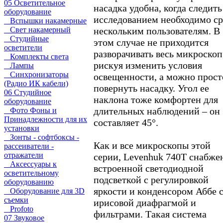
05 Осветительное
насадка удобна, когда следить
оборудование
исследованием необходимо ср
Вспышки накамерные
нескольким пользователям. В
Свет накамерный
Студийные
этом случае не приходится
осветители
разворачивать весь микроскоп
Комплекты света
рискуя изменить условия
Лампы
Синхронизаторы
освещенности, а можно прост
(Радио ИК кабели)
повернуть насадку. Угол ее
06 Студийное
наклона тоже комфортен для
оборудование
длительных наблюдений – он
Фото Фоны и
Принадлежности для их
составляет 45°.
установки
Зонты - софтбоксы -
Как и все микроскопы этой
рассеиватели -
отражатели
серии, Levenhuk 740T снабже
Аксессуары к
встроенной светодиодной
осветительному
подсветкой с регулировкой
оборудованию
яркости и конденсором Аббе 
Оборудование для 3D
съемки
ирисовой диафрагмой и
Profoto
фильтрами. Такая система
07 Звуковое