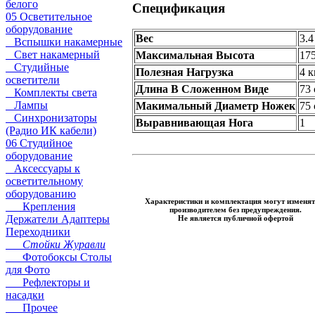
белого
Спецификация
05 Осветительное
оборудование
Вес
3.4
Вспышки накамерные
Свет накамерный
Максимальная Высота
17
Студийные
Полезная Нагрузка
4 к
осветители
Длина В Сложенном Виде
73
Комплекты света
Лампы
Макимальный Диаметр Ножек
75
Синхронизаторы
Выравнивающая Нога
1
(Радио ИК кабели)
06 Студийное
оборудование
Аксессуары к
осветительному
оборудованию
Характеристики и комплектация могут изменят
Крепления
производителем без предупреждения.
Держатели Адаптеры
Не является публичной офертой
Переходники
Стойки Журавли
Фотобоксы Столы
для Фото
Рефлекторы и
насадки
Прочее