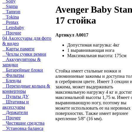
Sony
Sigma
Avenger Baby Sta
Tamron
Tokina
17 стойка
Pentax
Lensbaby
Прочие
Артикул A0017
04 Аксессуары для фото
& видео
Допустимая нагрузка: 4кг
Карты памяти
1 выравнивающая нога
Чехлы сумки ремни
Максимальная высота: 175см
Аккумуляторы &
зарядки
Батарейные блоки
Стойка имеет стальные ножки и
Фильтры
алюминиевые зажимы и доступна то
Бленды
в серебряном цвете. Имеет 3 секции и
Переходные кольца &
зажима, может выдерживать
конвертеры
максимальную нагрузку 4 кг и достиг
Пульты ДУ
максимальной высоты 1,75 м. Имеет 
Штативы и
выравнивающую ногу, поэтому вы
аксессуары
можете использовать ее на неровных
Держатели
поверхностях. Также имеет верхнее
Прочее
крепление 5/8'' (16 мм).
Чистящие средства
Установка баланса