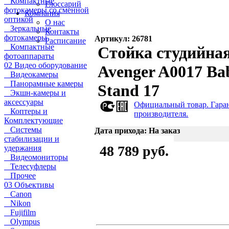
Компактные
Глоссарий
фотокамеры со сменной
Компания
оптикой
О нас
Зеркальные
Контакты
фотокамеры
Артикул: 26781
Расписание
Компактные
Стойка студийна
фотоаппараты
02 Видео оборудование
Avenger A0017 Ba
Видеокамеры
Панорамные камеры
Stand 17
Экшн-камеры и
аксессуары
Официальный товар. Гара
Коптеры и
производителя.
Комплектующие
Системы
Дата прихода: На заказ
стабилизации и
48 789 руб.
удержания
Видеомониторы
Телесуфлеры
Прочее
03 Объективы
Canon
Nikon
Fujifilm
Olympus