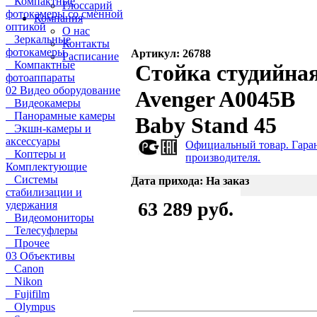
Компактные
Глоссарий
фотокамеры со сменной
Компания
оптикой
О нас
Зеркальные
Контакты
фотокамеры
Артикул: 26788
Расписание
Компактные
Стойка студийна
фотоаппараты
02 Видео оборудование
Avenger A0045B
Видеокамеры
Панорамные камеры
Baby Stand 45
Экшн-камеры и
аксессуары
Официальный товар. Гара
Коптеры и
производителя.
Комплектующие
Системы
Дата прихода: На заказ
стабилизации и
63 289 руб.
удержания
Видеомониторы
Телесуфлеры
Прочее
03 Объективы
Canon
Nikon
Fujifilm
Olympus