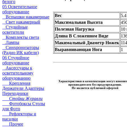
белого
05 Осветительное
оборудование
Вес
5.4
Вспышки накамерные
Свет накамерный
Максимальная Высота
45
Студийные
Полезная Нагрузка
10 
осветители
Длина В Сложенном Виде
13
Комплекты света
Лампы
Макимальный Диаметр Ножек
114
Синхронизаторы
Выравнивающая Нога
1
(Радио ИК кабели)
06 Студийное
оборудование
Аксессуары к
осветительному
оборудованию
Характеристики и комплектация могут изменят
Крепления
производителем без предупреждения.
Держатели Адаптеры
Не является публичной офертой
Переходники
Стойки Журавли
Фотобоксы Столы
для Фото
Рефлекторы и
насадки
Прочее