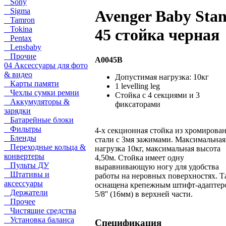
Sony
Sigma
Avenger Baby Sta
Tamron
Tokina
45 стойка черная
Pentax
Lensbaby
Прочие
A0045B
04 Аксессуары для фото
& видео
Допустимая нагрузка: 10кг
Карты памяти
1 levelling leg
Чехлы сумки ремни
Стойка с 4 секциями и 3
Аккумуляторы &
фиксаторами
зарядки
Батарейные блоки
Фильтры
4-х секционная стойка из хромирова
Бленды
стали с 3мя зажимами. Максимальная
Переходные кольца &
нагрузка 10кг, максимальная высота
конвертеры
4,50м. Стойка имеет одну
Пульты ДУ
выравнивающую ногу для удобства
Штативы и
работы на неровных поверхностях. Т
аксессуары
оснащена крепежным штифт-адаптер
Держатели
5/8'' (16мм) в верхней части.
Прочее
Чистящие средства
Установка баланса
Спецификация