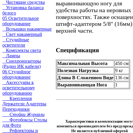
Чистящие средства
выравнивающую ногу для
Установка баланса
удобства работы на неровных
белого
поверхностях. Также оснащен
05 Осветительное
штифт-адаптером 5/8'' (16мм)
оборудование
Вспышки накамерные
верхней части.
Свет накамерный
Студийные
осветители
Спецификация
Комплекты света
Лампы
Синхронизаторы
Максимальная Высота
450 см
(Радио ИК кабели)
Полезная Нагрузка
9 кг
06 Студийное
оборудование
Длина В Сложенном Виде
136 см
Аксессуары к
Выравнивающая Нога
1
осветительному
оборудованию
Крепления
Держатели Адаптеры
Переходники
Стойки Журавли
Фотобоксы Столы
Характеристики и комплектация могу
для Фото
изменяться производителем без предупрежд
Рефлекторы и
Не является публичной офертой