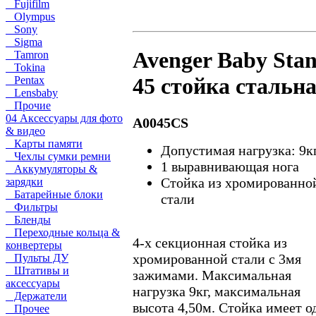
Fujifilm
Olympus
Sony
Sigma
Avenger Baby Sta
Tamron
Tokina
45 стойка стальн
Pentax
Lensbaby
Прочие
04 Аксессуары для фото
A0045CS
& видео
Карты памяти
Допустимая нагрузка: 9к
Чехлы сумки ремни
1 выравнивающая нога
Аккумуляторы &
Стойка из хромированно
зарядки
Батарейные блоки
стали
Фильтры
Бленды
Переходные кольца &
4-х секционная стойка из
конвертеры
хромированной стали с 3мя
Пульты ДУ
Штативы и
зажимами. Максимальная
аксессуары
нагрузка 9кг, максимальная
Держатели
высота 4,50м. Стойка имеет о
Прочее