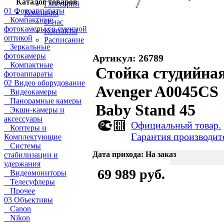
Каталог товаров
Глоссарий
01 Фотоаппараты
Компания
Компактные
О нас
фотокамеры со сменной
Контакты
оптикой
Расписание
Зеркальные
фотокамеры
Артикул: 26789
Компактные
Стойка студийна
фотоаппараты
02 Видео оборудование
Avenger A0045CS
Видеокамеры
Панорамные камеры
Baby Stand 45
Экшн-камеры и
аксессуары
Официальный товар.
Коптеры и
Гарантия производит
Комплектующие
Системы
Дата прихода: На заказ
стабилизации и
удержания
69 989 руб.
Видеомониторы
Телесуфлеры
Прочее
03 Объективы
Canon
Nikon