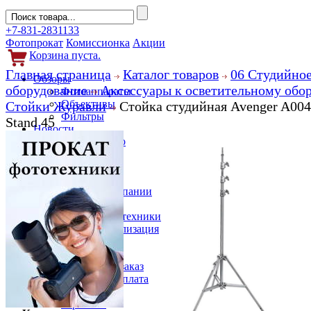
+7-831-2831133
Фотопрокат
Комиссионка
Акции
Корзина пуста.
Главная страница
Каталог товаров
06 Студийно
Обзоры
оборудование
Аксессуары к осветительному обо
Фотоаппараты
Объективы
Стойки Журавли
Стойка студийная Avenger A00
Фильтры
Stand 45
Новости
Фото и видео
Гаджеты
Аксессуары
Слухи
Новости компании
Услуги
Прокат фототехники
Выкуп и реализация
Покупателям
Акции
Как сделать заказ
Доставка и оплата
Кредит
Гарантии