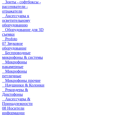
Зонты - софтбоксы -
рассеиватели -
отражатели
Аксессуары к
осветительному
оборудованию
Оборудование для 3D
съемки
Profoto
07 Звуковое
оборудование
Беспроводные
микрофоны & системы
Микрофоны
накамерные
Микрофоны
петличные
Микрофоны прочие
Наушники & Колонки
Рекордеры &
Диктофоны
Аксессуары &
Принадлежности
08 Носители
информации