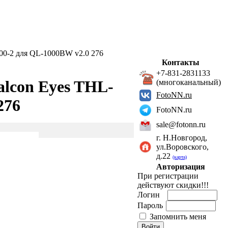
00-2 для QL-1000BW v2.0 276
Контакты
+7-831-2831133
alcon Eyes THL-
(многоканальный)
FotoNN.ru
276
FotoNN.ru
sale@fotonn.ru
г. Н.Новгород,
ул.Воровского,
д.22
(карта)
Авторизация
При регистрации
действуют скидки!!!
Логин
Пароль
Запомнить меня