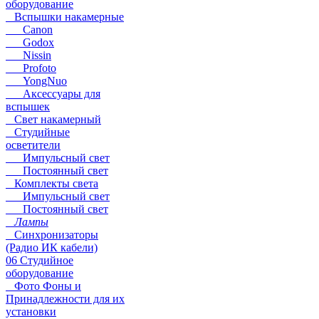
оборудование
Вспышки накамерные
Canon
Godox
Nissin
Profoto
YongNuo
Аксессуары для
вспышек
Свет накамерный
Студийные
осветители
Импульсный свет
Постоянный свет
Комплекты света
Импульсный свет
Постоянный свет
Лампы
Синхронизаторы
(Радио ИК кабели)
06 Студийное
оборудование
Фото Фоны и
Принадлежности для их
установки