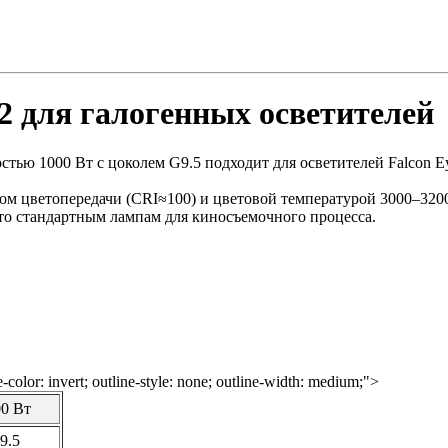
 для галогенных осветителей
тью 1000 Вт с цоколем G9.5 подходит для осветителей Falcon E
ом цветопередачи (CRI≈100) и цветовой температурой 3000–320
о стандартным лампам для киносъемочного процесса.
-color: invert; outline-style: none; outline-width: medium;">
00 Вт
9.5