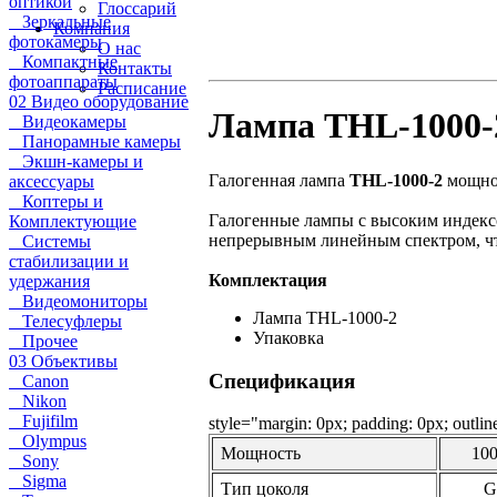
оптикой
Глоссарий
Зеркальные
Компания
фотокамеры
О нас
Компактные
Контакты
фотоаппараты
Расписание
02 Видео оборудование
Лампа THL-1000-2
Видеокамеры
Панорамные камеры
Экшн-камеры и
Галогенная лампа
THL-1000-2
мощнос
аксессуары
Коптеры и
Галогенные лампы с высоким индекс
Комплектующие
непрерывным линейным спектром, чт
Системы
стабилизации и
Комплектация
удержания
Видеомониторы
Лампа THL-1000-2
Телесуфлеры
Упаковка
Прочее
03 Объективы
Спецификация
Canon
Nikon
Fujifilm
style="margin: 0px; padding: 0px; outline
Olympus
Мощность
10
Sony
Sigma
Тип цоколя
G