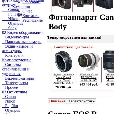
фотокамеры со сменной
Глоссарий
оптикой
Компания
Canon
О нас
FujiFilm
Фотоаппарат Ca
Контакты
Nikon
Расписание
Olympus
Body
Sony
02 Видео оборудование
Видеокамеры
Товар недоступен для заказа!
Панорамные камеры
Экшн-камеры и
Сопутствующие товары
аксессуары
Коптеры и
Комплектующие
Системы
стабилизации и
удержания
Адаптер объектива
Объектив Canon
Объект
Canon Control
RF 70-200mm
RF 35m
Видеомониторы
Ring Mount
f/2.8 L IS USM
Macro
Телесуфлеры
Adapter EF-EOS R
203 404 руб.
42 88
Прочее
20 990 руб.
03 Объективы
Canon
Nikon
Описание
Характеристики
Fujifilm
Olympus