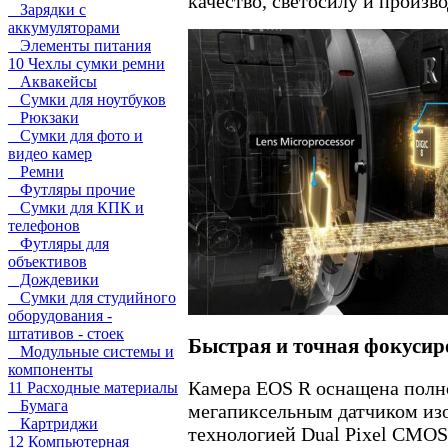
качество, светосилу и произв
Зарядки с
аккумуляторами
Элементы питания
10 Чехлы сумки ремни
Аквакейсы
Сумки для ноутбуков
Рюкзаки
Сумки для фото и
видео камер
Ремни
Футляры прочие
Сумки для КПК и
телефонов
Футляры для
объективов
Дождевики
Сумки для студийного
оборудования -
штативов - стоек
Быстрая и точная фокусир
Модульные системы и
компоненты
Камера EOS R оснащена полн
11 Расходные материалы
Бумага
мегапиксельным датчиком из
Картриджи
технологией Dual Pixel CMOS
12 Компьютерная