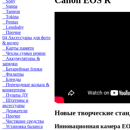
Canon EOS R
Sony
Sigma
Tamron
Tokina
Pentax
Lensbaby
Прочие
04 Аксессуары для фото
& видео
Карты памяти
Чехлы сумки ремни
Аккумуляторы &
зарядки
Батарейные блоки
Фильтры
Бленды
Переходные кольца &
конвертеры
Пульты ДУ
Штативы и
аксессуары
Держатели
Новые творческие стан
Прочее
Чистящие средства
Инновационная камера EO
Установка баланса