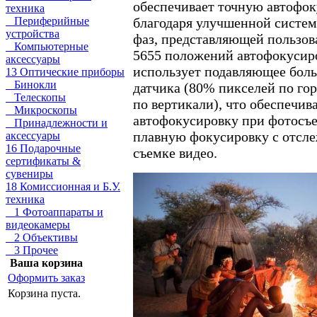
обеспечивает точную автофо
техника
Периферийные
благодаря улучшенной систем
устройства
фаз, представляющей пользов
Компьютерные
5655 положений автофокусир
аксессуары
использует подавляющее бол
13 Оптические приборы
Бинокли
датчика (80% пикселей по го
Телескопы
по вертикали), что обеспечив
Микроскопы
автофокусировку при фотосъе
Принадлежности и
плавную фокусировку с отсл
аксессуары
16 Подарочные
съемке видео.
сертификаты &
сувениры
18 Комиссионная и Б.У.
техника
1 Фотоаппараты и
видеокамеры
2 Объективы
3 Прочее
Ваша корзина
Оформить заказ
Корзина пуста.