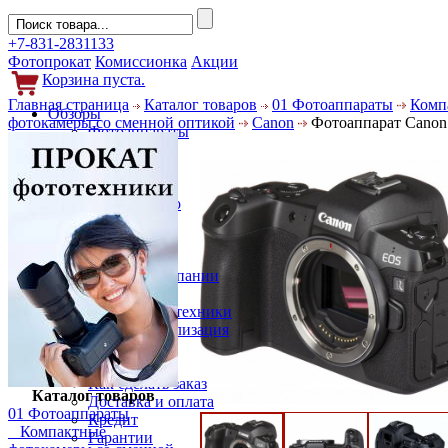
+7-831-2831133
Фотопрокат
Комиссионка
Акции
Корзина пуста.
Главная страница
Каталог товаров
01 Фотоаппараты
Комп
Обзоры
фотокамеры со сменной оптикой
Canon
Фотоаппарат Canon
Фотоаппараты
Объективы
Фильтры
Новости
Фото и видео
Гаджеты
Аксессуары
Слухи
Новости компании
Услуги
Прокат фототехники
Выкуп и реализация
Покупателям
Акции
Как сделать заказ
Каталог товаров
Доставка и оплата
01 Фотоаппараты
Кредит
Компактные
Гарантии