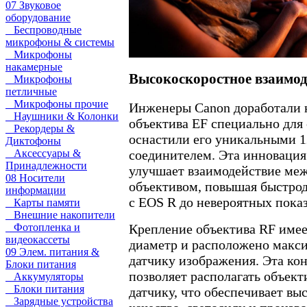
07 Звуковое
оборудование
Беспроводные
микрофоны & системы
Микрофоны
накамерные
Высокоскоростное взаимод
Микрофоны
петличные
Микрофоны прочие
Инженеры Canon доработали 
Наушники & Колонки
объектива EF специально для
Рекордеры &
оснастили его уникальными 
Диктофоны
Аксессуары &
соединителем. Эта инновация
Принадлежности
улучшает взаимодействие ме
08 Носители
объективом, повышая быстрод
информации
с EOS R до невероятных показ
Карты памяти
Внешние накопители
Фотопленка и
Крепление объектива RF име
видеокассеты
диаметр и расположено макси
09 Элем. питания &
датчику изображения. Эта ко
Блоки питания
позволяет располагать объект
Аккумуляторы
Блоки питания
датчику, что обеспечивает вы
Зарядные устройства