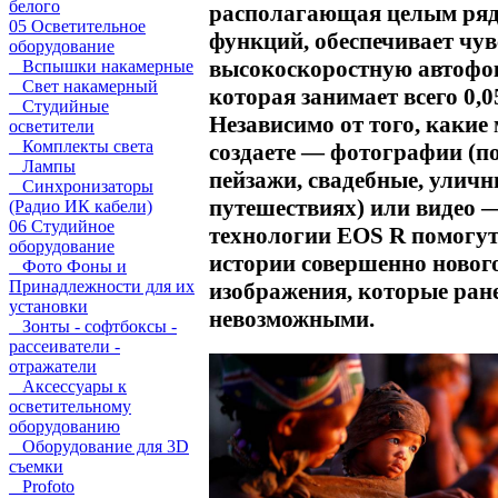
белого
располагающая целым ряд
05 Осветительное
функций, обеспечивает чу
оборудование
высокоскоростную автофо
Вспышки накамерные
Свет накамерный
которая занимает всего 0,0
Студийные
Независимо от того, какие
осветители
Комплекты света
создаете — фотографии (п
Лампы
пейзажи, свадебные, уличн
Синхронизаторы
путешествиях) или видео 
(Радио ИК кабели)
06 Студийное
технологии EOS R помогут
оборудование
истории совершенно новог
Фото Фоны и
Принадлежности для их
изображения, которые ране
установки
невозможными.
Зонты - софтбоксы -
рассеиватели -
отражатели
Аксессуары к
осветительному
оборудованию
Оборудование для 3D
съемки
Profoto