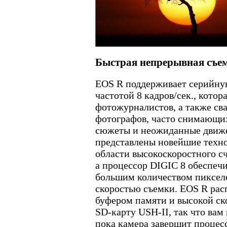
Быстрая непрерывная съе
EOS R поддерживает серийну
частотой 8 кадров/сек., котор
фотожурналистов, а также сва
фотографов, часто снимающи
сюжеты и неожиданные движе
представлены новейшие техно
области высокоскоростного с
а процессор DIGIC 8 обеспеч
большим количеством пиксел
скоростью съемки. EOS R рас
буфером памяти и высокой ск
SD-карту USH-II, так что вам 
пока камера завершит процес