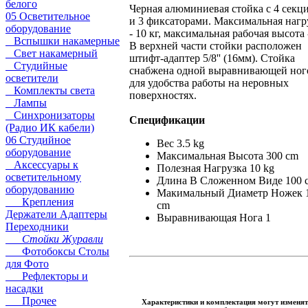
белого
Черная алюминиевая стойка с 4 секц
05 Осветительное
и 3 фиксаторами. Максимальная нагр
оборудование
- 10 кг, максимальная рабочая высота -
Вспышки накамерные
В верхней части стойки расположен
Свет накамерный
штифт-адаптер 5/8'' (16мм). Стойка
Студийные
снабжена одной выравнивающей ног
осветители
для удобства работы на неровных
Комплекты света
поверхностях.
Лампы
Синхронизаторы
Спецификации
(Радио ИК кабели)
06 Студийное
Вес 3.5 kg
оборудование
Максимальная Высота 300 cm
Аксессуары к
Полезная Нагрузка 10 kg
осветительному
Длина В Сложенном Виде 100 
оборудованию
Макимальный Диаметр Ножек 
Крепления
cm
Держатели Адаптеры
Выравнивающая Нога 1
Переходники
Стойки Журавли
Фотобоксы Столы
для Фото
Рефлекторы и
насадки
Прочее
Характеристики и комплектация могут изменят