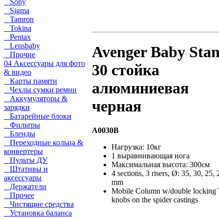
Sony
Sigma
Tamron
Tokina
Pentax
Lensbaby
Avenger Baby Sta
Прочие
04 Аксессуары для фото
30 стойка
& видео
Карты памяти
алюминиевая
Чехлы сумки ремни
Аккумуляторы &
черная
зарядки
Батарейные блоки
Фильтры
A0030B
Бленды
Переходные кольца &
Нагрузка: 10кг
конвертеры
1 выравнивающая нога
Пульты ДУ
Максимальная высота: 300см
Штативы и
4 sections, 3 risers, Ø: 35, 30, 25, 
аксессуары
mm
Держатели
Mobile Column w/double locking 
Прочее
knobs on the spider castings
Чистящие средства
Установка баланса