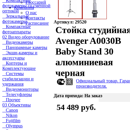
Компактные
Глоссарий
фотокамеры со сменной
Компания
оптикой
О нас
Зеркальные
Контакты
фотокамеры
Артикул: 29520
Расписание
Компактные
Стойка студийна
фотоаппараты
02 Видео оборудование
Avenger A0030B
Видеокамеры
Панорамные камеры
Baby Stand 30
Экшн-камеры и
аксессуары
алюминиевая
Коптеры и
Комплектующие
черная
Системы
стабилизации и
Официальный товар. Гара
удержания
производителя.
Видеомониторы
Телесуфлеры
Дата прихода: На заказ
Прочее
03 Объективы
54 489 руб.
Canon
Nikon
Fujifilm
Olympus