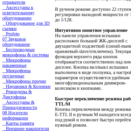
отражатели
Аксессуары к
В ручном режиме доступно 22 ступе
осветительному
регулировки выходной мощности от 
оборудованию
до 1/128.
Оборудование для 3D
съемки
Интуитивно понятное управление
Profoto
На панели управления вспышки
07 Звуковое
расположен большой ЖК-дисплей с
оборудование
двухцветной подсветкой (синий-maste
Беспроводные
оранжевый-slave/отключена). Текуща
микрофоны & системы
функция верхнего ряда кнопок
Микрофоны
отображается соответственно над ни
накамерные
дисплее. Кнопка вкл/выкл вспышки
Микрофоны
выполнена в виде ползунка, а настро
петличные
параметров осуществляется удобным
Микрофоны прочие
многофункциональным диммером-
Наушники & Колонки
колесиком и кнопками.
Рекордеры &
Диктофоны
Быстрое переключение режима ра
Аксессуары &
TTL/M
Принадлежности
Кнопка переключения между режим
08 Носители
Е-TTL II и ручным M находится всегд
информации
под рукой и позволит быстро перейти
Карты памяти
нужный режим.
Внешние накопители