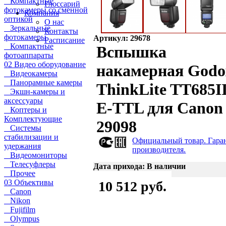
Компактные
Глоссарий
фотокамеры со сменной
Компания
оптикой
О нас
Зеркальные
Контакты
фотокамеры
Артикул: 29678
Расписание
Компактные
Вспышка
фотоаппараты
02 Видео оборудование
накамерная Godo
Видеокамеры
Панорамные камеры
ThinkLite TT685I
Экшн-камеры и
аксессуары
E-TTL для Canon
Коптеры и
Комплектующие
29098
Системы
стабилизации и
Официальный товар. Гара
удержания
производителя.
Видеомониторы
Телесуфлеры
Дата прихода: В наличии
Прочее
03 Объективы
10 512 руб.
Canon
Nikon
Fujifilm
Olympus