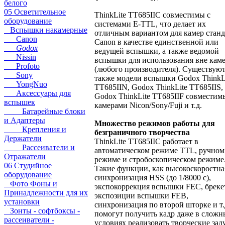
белого
05 Осветительное
ThinkLite TT685IIC совместимы с
оборудование
системами Е-TTL, что делает их
Вспышки накамерные
отличным вариантом для камер станд
Canon
Canon в качестве единственной или
Godox
ведущей вспышки, а также ведомой
Nissin
вспышки для использования вне кам
Profoto
(любого производителя). Существую
Sony
также модели вспышки Godox ThinkL
YongNuo
TT685IIN, Godox ThinkLite TT685IIS,
Аксессуары для
Godox ThinkLite TT685IIF совместим
вспышек
камерами Nicon/Sony/Fuji и т.д.
Батарейные блоки
и Адаптеры
Множество режимов работы для
Крепления и
безграничного творчества
Держатели
ThinkLite TT685IIC работает в
Рассеиватели и
автоматическом режиме TTL, ручном
Отражатели
режиме и стробоскопическом режиме
06 Студийное
Такие функции, как высокоскоростна
оборудование
синхронизация HSS (до 1/8000 с),
Фото Фоны и
экспокоррекция вспышки FEC, бреке
Принадлежности для их
экспозиции вспышки FEB,
установки
синхронизация по второй шторке и т.
Зонты - софтбоксы -
помогут получить кадр даже в сложн
рассеиватели -
условиях реализовать творческие зад