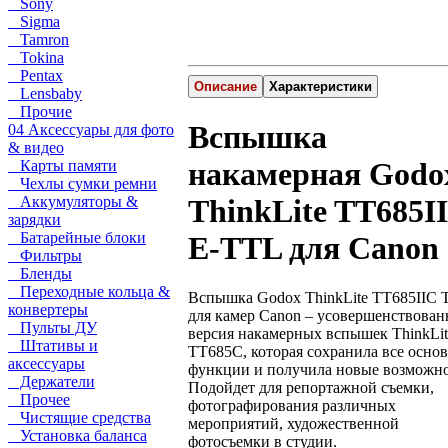
Sony
Sigma
Tamron
Tokina
Pentax
Описание
Характеристики
Lensbaby
Прочие
Вспышка
04 Аксессуары для фото
& видео
накамерная Godo
Карты памяти
Чехлы сумки ремни
Аккумуляторы &
ThinkLite TT685I
зарядки
Батарейные блоки
E-TTL для Canon
Фильтры
Бленды
Переходные кольца &
Вспышка Godox ThinkLite TT685IIC 
конвертеры
для камер Canon – усовершенствован
Пульты ДУ
версия накамерных вспышек ThinkLit
Штативы и
TT685C, которая сохранила все осно
аксессуары
функции и получила новые возможно
Держатели
Подойдет для репортажной съемки,
Прочее
фотографирования различных
Чистящие средства
мероприятий, художественной
Установка баланса
фотосъемки в студии.