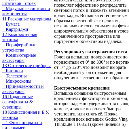
штативов - стоек
позволяет эффективно распределить
Модульные системы и
световой поток и избежать затемнени
компоненты
краям кадра. Вспышка естественным
11 Расходные материалы
образом осветит объект целиком,
Бумага
независимо от того, снимает ли фото
Картриджи
широкоугольным объективом в услов
12 Компьютерная
ограниченного пространства или
техника
портретным объективом издалека.
Периферийные
устройства
Регулировка угла отражения света
Компьютерные
Головка вспышки поворачивается по
аксессуары
горизонтали от 0° до 330° и по верти
13 Оптические приборы
от -7° до 120°, что позволит выбрать
Бинокли
необходимый угол отражения для
Телескопы
получения качественного изображени
Микроскопы
Принадлежности и
Быстросъемное крепление
аксессуары
Вспышка оснащена быстросъемным
16 Подарочные
креплением с фиксатором и кнопкой,
сертификаты &
которое надежно удерживает вспышк
сувениры
камере, а также позволяет быстро
18 Комиссионная и Б.У.
установить или снять её. Ножка
техника
крепления всех вспышек Godox Ving
1 Фотоаппараты и
ThinkLite TT685II (кроме индекса S)
видеокамеры