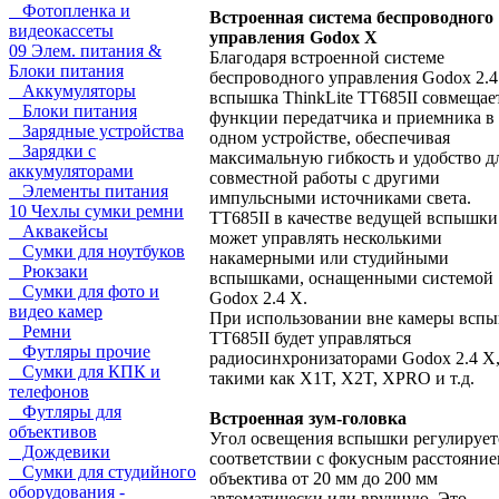
Фотопленка и
Встроенная система беспроводного
видеокассеты
управления Godox X
09 Элем. питания &
Благодаря встроенной системе
Блоки питания
беспроводного управления Godox 2.4
Аккумуляторы
вспышка ThinkLite TT685II совмещае
Блоки питания
функции передатчика и приемника в
Зарядные устройства
одном устройстве, обеспечивая
Зарядки с
максимальную гибкость и удобство д
аккумуляторами
совместной работы с другими
Элементы питания
импульсными источниками света.
10 Чехлы сумки ремни
TT685II в качестве ведущей вспышки
Аквакейсы
может управлять несколькими
Сумки для ноутбуков
накамерными или студийными
Рюкзаки
вспышками, оснащенными системой
Сумки для фото и
Godox 2.4 X.
видео камер
При использовании вне камеры всп
Ремни
TT685II будет управляться
Футляры прочие
радиосинхронизаторами Godox 2.4 X
Сумки для КПК и
такими как X1T, X2T, XPRO и т.д.
телефонов
Футляры для
Встроенная зум-головка
объективов
Угол освещения вспышки регулирует
Дождевики
соответствии с фокусным расстояни
Сумки для студийного
объектива от 20 мм до 200 мм
оборудования -
автоматически или вручную. Это