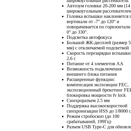
широкоугольный рассеиватель
Автозум головки 20-200 мм (14
широкоугольным рассеивателем
Головка вспышки наклоняется 
вертикали от -7° до 120° и
поворачивается по горизонтали
0° до 330°.
Подсветка автофокуса
Большой ЖК-дисплей (размер 5
мм) с отключаемой подсветкой
Скорость перезарядки вспышки
2,6 с
Питание от 4 элементов АА
Возможность подключения
внешнего блока питания
Расширенные функции:
компенсация экспозиции FEC,
экспозиционный брекетинг FE
блокировка мощности fv lock
Синхроразъем 2.5 мм
Поддержка высокоскоростной
синхронизации HSS до 1/8000 с
Режим стробоскоп (до 100
срабатываний, 199Гц)
Разъем USB Type-C для обновл