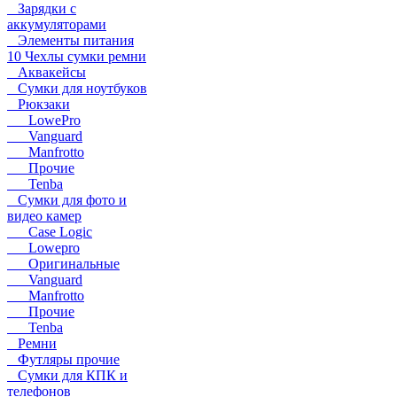
Зарядки с
аккумуляторами
Элементы питания
10 Чехлы сумки ремни
Аквакейсы
Сумки для ноутбуков
Рюкзаки
LowePro
Vanguard
Manfrotto
Прочие
Tenba
Сумки для фото и
видео камер
Case Logic
Lowepro
Оригинальные
Vanguard
Manfrotto
Прочие
Tenba
Ремни
Футляры прочие
Сумки для КПК и
телефонов