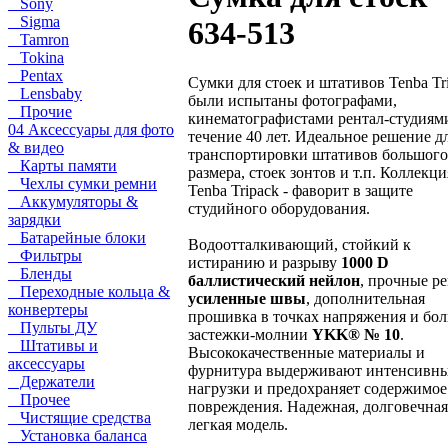
Sony
Sigma
634-513
Tamron
Tokina
Pentax
Сумки для стоек и штативов Tenba Tr
Lensbaby
были испытаны фотографами,
Прочие
кинематографистами рентал-студиям
04 Аксессуары для фото
течение 40 лет. Идеальное решение д
& видео
транспортировки штативов большого
Карты памяти
размера, стоек зонтов и т.п. Коллекци
Чехлы сумки ремни
Tenba Tripack - фаворит в защите
Аккумуляторы &
студийного оборудования.
зарядки
Батарейные блоки
Водоотталкивающий, стойкий к
Фильтры
истиранию и разрыву
1000 D
Бленды
баллистический нейлон
, прочные р
Переходные кольца &
усиленные швы
, дополнительная
конвертеры
прошивка в точках напряжения и бо
Пульты ДУ
застежки-молнии
YKK® № 10
.
Штативы и
Высококачественные материалы и
аксессуары
фурнитура выдерживают интенсивн
Держатели
нагрузки и предохраняет содержимое
Прочее
повреждения. Надежная, долговечная
Чистящие средства
легкая модель.
Установка баланса