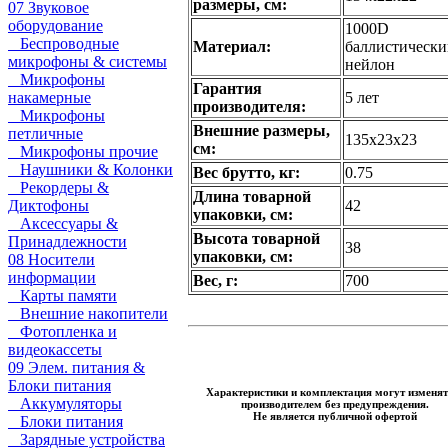
размеры, см:
07 Звуковое
оборудование
1000D
Беспроводные
Материал:
баллистическ
микрофоны & системы
нейлон
Микрофоны
Гарантия
накамерные
5 лет
производителя:
Микрофоны
Внешние размеры,
петличные
135х23х23
см:
Микрофоны прочие
Наушники & Колонки
Вес брутто, кг:
0.75
Рекордеры &
Длина товарной
Диктофоны
42
упаковки, см:
Аксессуары &
Высота товарной
Принадлежности
38
упаковки, см:
08 Носители
информации
Вес, г:
700
Карты памяти
Внешние накопители
Фотопленка и
видеокассеты
09 Элем. питания &
Блоки питания
Характеристики и комплектация могут изменят
Аккумуляторы
производителем без предупреждения.
Не является публичной офертой
Блоки питания
Зарядные устройства