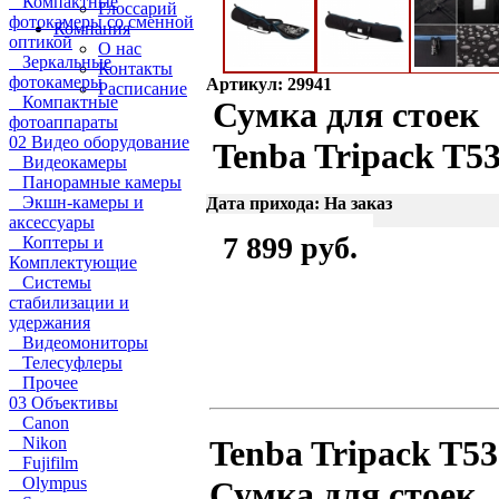
Компактные
Глоссарий
фотокамеры со сменной
Компания
оптикой
О нас
Зеркальные
Контакты
фотокамеры
Артикул: 29941
Расписание
Компактные
Сумка для стоек
фотоаппараты
02 Видео оборудование
Tenba Tripack T5
Видеокамеры
Панорамные камеры
Экшн-камеры и
Дата прихода: На заказ
аксессуары
7 899 руб.
Коптеры и
Комплектующие
Системы
стабилизации и
удержания
Видеомониторы
Телесуфлеры
Прочее
03 Объективы
Canon
Nikon
Tenba Tripack T53
Fujifilm
Olympus
Сумка для стоек