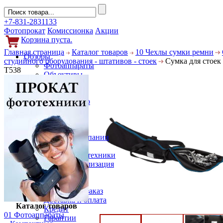
+7-831-2831133
Фотопрокат
Комиссионка
Акции
Корзина пуста.
Главная страница
Каталог товаров
10 Чехлы сумки ремни
Обзоры
студийного оборудования - штативов - стоек
Сумка для стоек 
Фотоаппараты
T538
Объективы
Фильтры
Новости
Фото и видео
Гаджеты
Аксессуары
Слухи
Новости компании
Услуги
Прокат фототехники
Выкуп и реализация
Покупателям
Акции
Как сделать заказ
Доставка и оплата
Каталог товаров
Кредит
01 Фотоаппараты
Гарантии