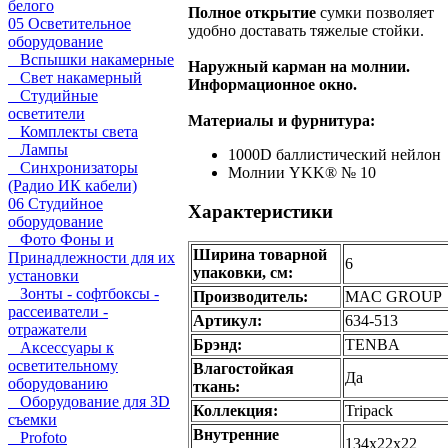
белого
Полное открытие
сумки позволяет
05 Осветительное
удобно доставать тяжелые стойки.
оборудование
Вспышки накамерные
Наружный карман на молнии.
Свет накамерный
Информационное окно.
Студийные
осветители
Материалы и фурнитура:
Комплекты света
Лампы
1000D баллистический нейлон
Синхронизаторы
Молнии YKK® № 10
(Радио ИК кабели)
06 Студийное
Характеристики
оборудование
Фото Фоны и
Ширина товарной
Принадлежности для их
6
упаковки, см:
установки
Зонты - софтбоксы -
Производитель:
MAC GROUP
рассеиватели -
Артикул:
634-513
отражатели
Брэнд:
TENBA
Аксессуары к
осветительному
Влагостойкая
Да
оборудованию
ткань:
Оборудование для 3D
Коллекция:
Tripack
съемки
Внутренние
Profoto
134х22х22