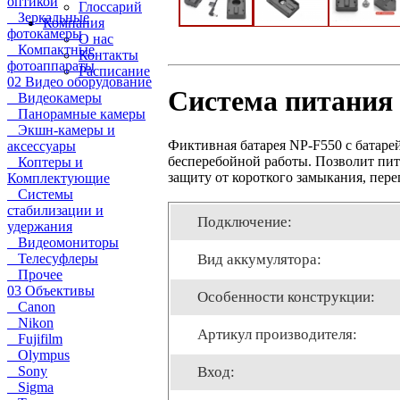
оптикой
Глоссарий
Зеркальные
Компания
фотокамеры
О нас
Компактные
Контакты
фотоаппараты
Расписание
02 Видео оборудование
Система питания
Видеокамеры
Панорамные камеры
Экшн-камеры и
Фиктивная батарея NP-F550 с батаре
аксессуары
бесперебойной работы. Позволит пит
Коптеры и
защиту от короткого замыкания, пере
Комплектующие
Системы
стабилизации и
Подключение:
удержания
Видеомониторы
Вид аккумулятора:
Телесуфлеры
Прочее
03 Объективы
Особенности конструкции:
Canon
Nikon
Артикул производителя:
Fujifilm
Olympus
Вход:
Sony
Sigma