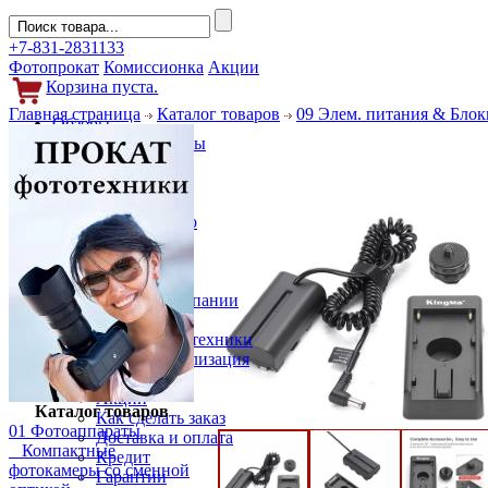
+7-831-2831133
Фотопрокат
Комиссионка
Акции
Корзина пуста.
Главная страница
Каталог товаров
09 Элем. питания & Блок
Обзоры
Фотоаппараты
Объективы
Фильтры
Новости
Фото и видео
Гаджеты
Аксессуары
Слухи
Новости компании
Услуги
Прокат фототехники
Выкуп и реализация
Покупателям
Акции
Каталог товаров
Как сделать заказ
01 Фотоаппараты
Доставка и оплата
Компактные
Кредит
фотокамеры со сменной
Гарантии