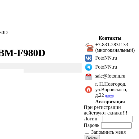
980D
Контакты
+7-831-2831133
 BM-F980D
(многоканальный)
FotoNN.ru
FotoNN.ru
sale@fotonn.ru
г. Н.Новгород,
ул.Воровского,
д.22
(карта)
Авторизация
При регистрации
действуют скидки!!!
Логин
Пароль
Запомнить меня