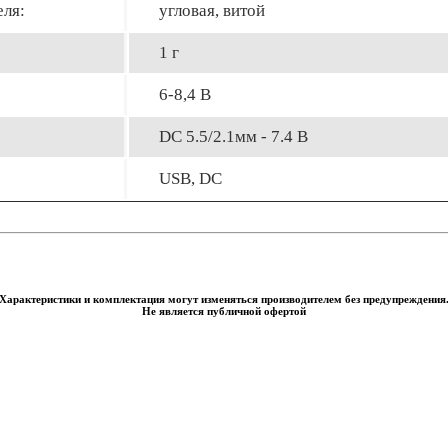
еля:
угловая, витой
1 г
6-8,4 В
DC 5.5/2.1мм - 7.4 В
USB, DC
Характеристики и комплектация могут изменяться производителем без предупреждения
Не является публичной офертой