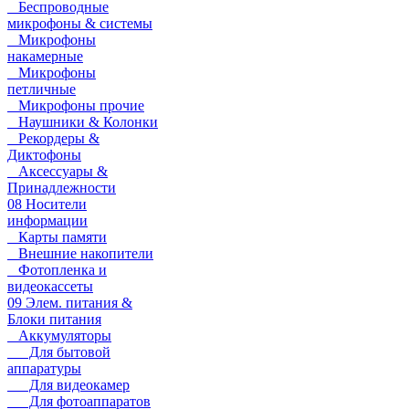
Беспроводные
микрофоны & системы
Микрофоны
накамерные
Микрофоны
петличные
Микрофоны прочие
Наушники & Колонки
Рекордеры &
Диктофоны
Аксессуары &
Принадлежности
08 Носители
информации
Карты памяти
Внешние накопители
Фотопленка и
видеокассеты
09 Элем. питания &
Блоки питания
Аккумуляторы
Для бытовой
аппаратуры
Для видеокамер
Для фотоаппаратов