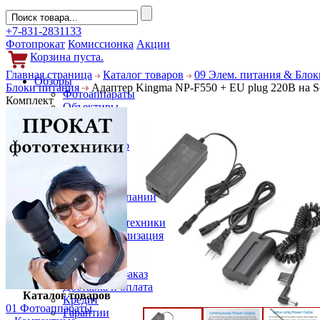
+7-831-2831133
Фотопрокат
Комиссионка
Акции
Корзина пуста.
Главная страница
Каталог товаров
09 Элем. питания & Блок
Обзоры
Блоки питания
Адаптер Kingma NP-F550 + EU plug 220В на 
Фотоаппараты
Комплект
Объективы
Фильтры
Новости
Фото и видео
Гаджеты
Аксессуары
Слухи
Новости компании
Услуги
Прокат фототехники
Выкуп и реализация
Покупателям
Акции
Как сделать заказ
Доставка и оплата
Каталог товаров
Кредит
01 Фотоаппараты
Гарантии