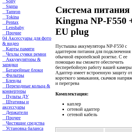
Sony
Sigma
Система питания
Tamron
Tokina
Kingma NP-F550 
Pentax
Lensbaby
EU plug
Прочие
04 Аксессуары для фото
& видео
Пустышка аккумулятора NP-F550 с
Карты памяти
адаптером питания для подключения 
Чехлы сумки ремни
обычной европейской розетке. С ее
Аккумуляторы &
помощью вы сможете обеспечить
зарядки
бесперебойную работу вашей камеры
Батарейные блоки
Адаптер имеет встроенную защиту о
Фильтры
короткого замыкания, скачков напря
Бленды
и перегрева
Переходные кольца &
конвертеры
Комплектация:
Пульты ДУ
Штативы и
каплер
аксессуары
сетевой адаптер
Держатели
сетевой кабель
Прочее
Чистящие средства
Установка баланса