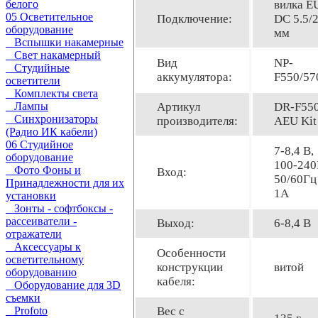
вилка E
белого
05 Осветительное
Подключение:
DC 5.5/2
оборудование
мм
Вспышки накамерные
Свет накамерный
Вид
NP-
Студийные
аккумулятора:
F550/57
осветители
Комплекты света
Артикул
DR-F55
Лампы
Синхронизаторы
производителя:
AEU Kit
(Радио ИК кабели)
06 Студийное
7-8,4 В,
оборудование
100-24
Фото Фоны и
Вход:
50/60Гц
Принадлежности для их
1A
установки
Зонты - софтбоксы -
рассеиватели -
Выход:
6-8,4 В
отражатели
Аксессуары к
Особенности
осветительному
конструкции
витой
оборудованию
кабеля:
Оборудование для 3D
съемки
Вес с
Profoto