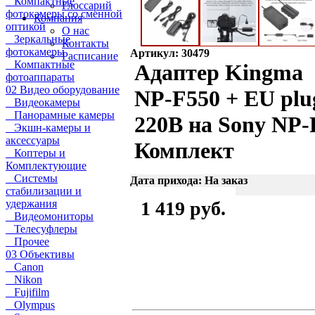
Компактные
Глоссарий
фотокамеры со сменной
Компания
оптикой
О нас
Зеркальные
Контакты
фотокамеры
Артикул: 30479
Расписание
Компактные
Адаптер Kingma
фотоаппараты
02 Видео оборудование
NP-F550 + EU plu
Видеокамеры
Панорамные камеры
220В на Sony NP-
Экшн-камеры и
аксессуары
Комплект
Коптеры и
Комплектующие
Системы
Дата прихода: На заказ
стабилизации и
удержания
1 419 руб.
Видеомониторы
Телесуфлеры
Прочее
03 Объективы
Canon
Nikon
Fujifilm
Olympus