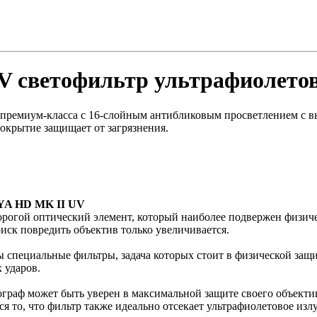
V светофильтр ультрафиолето
премиум-класса с 16-слойным антибликовым просветлением с 
окрытие защищает от загрязнения.
 HD MK II UV
дорогой оптический элемент, который наиболее подвержен физиче
иск повредить объектив только увеличивается.
 специальные фильтры, задача которых стоит в физической защи
 ударов.
раф может быть уверен в максимальной защите своего объекти
я то, что фильтр также идеально отсекает ультрафиолетовое изл