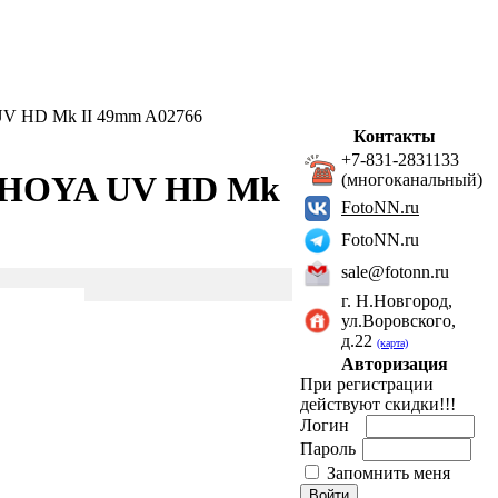
V HD Mk II 49mm A02766
Контакты
+7-831-2831133
й HOYA UV HD Mk
(многоканальный)
FotoNN.ru
FotoNN.ru
sale@fotonn.ru
г. Н.Новгород,
ул.Воровского,
д.22
(карта)
Авторизация
При регистрации
действуют скидки!!!
Логин
Пароль
Запомнить меня