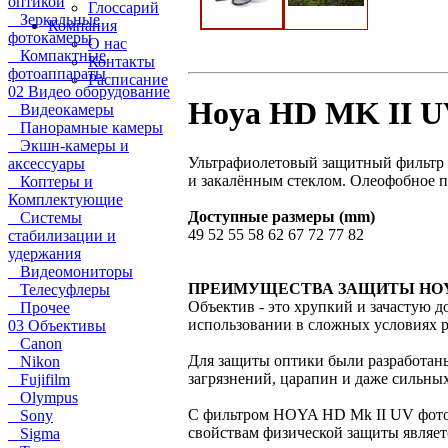
оптикой
Глоссарий
Зеркальные
Компания
фотокамеры
О нас
Компактные
Контакты
фотоаппараты
Расписание
02 Видео оборудование
Hoya HD MK II U
Видеокамеры
Панорамные камеры
Экшн-камеры и
Ультрафиолетовый защитный фильтр 
аксессуары
и закалённым стеклом. Олеофобное п
Коптеры и
Комплектующие
Доступные размеры (mm)
Системы
49 52 55 58 62 67 72 77 82
стабилизации и
удержания
Видеомониторы
ПРЕИМУЩЕСТВА ЗАЩИТЫ HOYA
Телесуфлеры
Объектив - это хрупкий и зачастую 
Прочее
использовании в сложных условиях р
03 Объективы
Canon
Для защиты оптики были разработаны
Nikon
загрязнений, царапин и даже сильных
Fujifilm
Olympus
С фильтром HOYA HD Mk II UV фотог
Sony
свойствам физической защиты являетс
Sigma