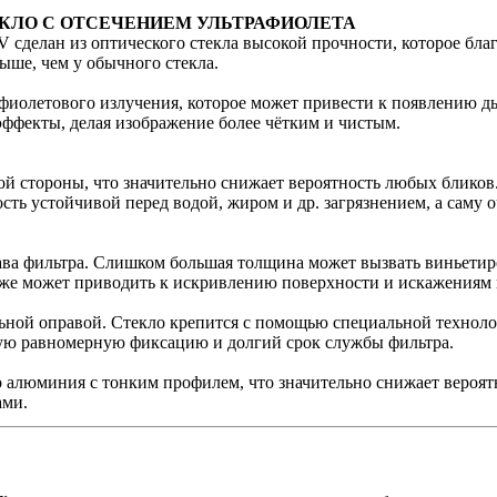
КЛО С ОТСЕЧЕНИЕМ УЛЬТРАФИОЛЕТА
сделан из оптического стекла высокой прочности, которое бл
выше, чем у обычного стекла.
афиолетового излучения, которое может привести к появлению д
ффекты, делая изображение более чётким и чистым.
ой стороны, что значительно снижает вероятность любых бликов.
сть устойчивой перед водой, жиром и др. загрязнением, а саму о
ава фильтра. Слишком большая толщина может вызвать виньетиро
акже может приводить к искривлению поверхности и искажениям
ной оправой. Стекло крепится с помощью специальной техноло
ную равномерную фиксацию и долгий срок службы фильтра.
о алюминия с тонким профилем, что значительно снижает вероят
ами.