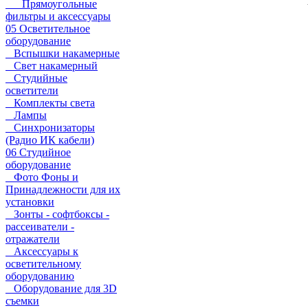
Прямоугольные
фильтры и аксессуары
05 Осветительное
оборудование
Вспышки накамерные
Свет накамерный
Студийные
осветители
Комплекты света
Лампы
Синхронизаторы
(Радио ИК кабели)
06 Студийное
оборудование
Фото Фоны и
Принадлежности для их
установки
Зонты - софтбоксы -
рассеиватели -
отражатели
Аксессуары к
осветительному
оборудованию
Оборудование для 3D
съемки