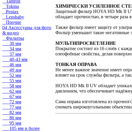
Tamron
ХИМИЧЕСКИ УСИЛЕННОЕ СТЕ
Tokina
Защитный фильтр HOYA HD Mk II UV 
Pentax
обладает прочностью, в четыре раза 
Lensbaby
Прочие
Также фильтр имеет защиту от ультр
04 Аксессуары для фото
Фильтр уменьшит такие негативные э
& видео
Фильтры
МУЛЬТИПРОСВЕТЛЕНИЕ
30 мм
Покрытие состоит из 16 слоёв с кажд
34 мм
олеофобные свойства, делая поверхно
37 мм
40-43 мм
ТОНКАЯ ОПРАВА
46 мм
Не менее важное значение имеет опр
49 мм
влияет на срок службы фильтра, а т
52 мм
55 мм
HOYA HD Mk II UV обладает уникаль
58 мм
давлением, что обеспечивает надёж
62 мм
67 мм
Сама оправа изготовлена из прочног
72 мм
снимать широкоугольными объектив
77 мм
82 мм
86 мм
95 мм
105 мм и более