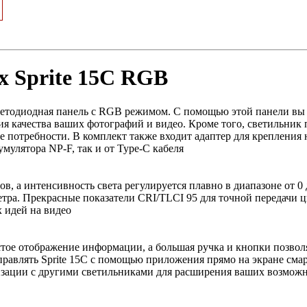
ox Sprite 15C RGB
я светодиодная панель с RGB режимом. С помощью этой панели вы
я качества ваших фотографий и видео. Кроме того, светильник 
 потребности. В комплект также входит адаптер для крепления н
умулятора NP-F, так и от Type-C кабеля
ов, а интенсивность света регулируется плавно в диапазоне от 0
етра. Прекрасные показатели CRI/TLCI 95 для точной передачи 
 идей на видео
тое отображение информации, а большая ручка и кнопки позвол
правлять Sprite 15С с помощью приложения прямо на экране сма
зации с другими светильниками для расширения ваших возмож