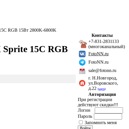
 15C RGB 15Вт 2800K-6800K
Контакты
+7-831-2831133
Sprite 15C RGB
(многоканальный)
FotoNN.ru
FotoNN.ru
sale@fotonn.ru
г. Н.Новгород,
ул.Воровского,
д.22
(карта)
Авторизация
При регистрации
действуют скидки!!!
Логин
Пароль
Запомнить меня