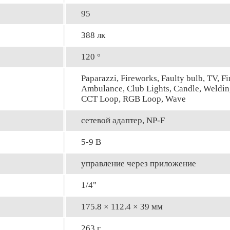
95
388 лк
120 °
Paparazzi, Fireworks, Faulty bulb, TV, Fir
Ambulance, Club Lights, Candle, Welding
CCT Loop, RGB Loop, Wave
сетевой адаптер, NP-F
5-9 В
управление через приложение
1/4"
175.8 × 112.4 × 39 мм
263 г