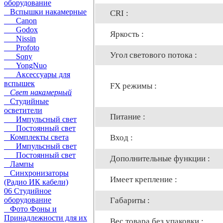
оборудование
Вспышки накамерные
CRI :
Canon
Godox
Яркость :
Nissin
Profoto
Угол светового потока :
Sony
YongNuo
Аксессуары для
вспышек
FX режимы :
Свет накамерный
Студийные
осветители
Питание :
Импульсный свет
Постоянный свет
Вход :
Комплекты света
Импульсный свет
Постоянный свет
Дополнительные функции :
Лампы
Синхронизаторы
Имеет крепление :
(Радио ИК кабели)
06 Студийное
Габариты :
оборудование
Фото Фоны и
Принадлежности для их
Вес товара без упаковки :