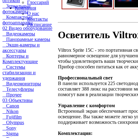
оптикой
Глоссарий
Зеркальные
Компания
фотокамеры
О нас
Компактные
Контакты
фотоаппараты
Расписание
02 Видео оборудование
Осветитель Viltr
Видеокамеры
Панорамные камеры
Экшн-камеры и
Viltrox Sprite 15C - это портативна
аксессуары
равномерное освещение для улучшени
Коптеры и
чтобы удовлетворить ваши творческие
Комплектующие
Прибор способен питаться как от акк
Системы
стабилизации и
Профессиональный свет
удержания
В панели используется 225 светодиод
Видеомониторы
составляет 388 люкс на расстоянии м
Телесуфлеры
помогут вам в реализации творческих
Прочее
03 Объективы
Управление с комфортом
Canon
Встроенный экран обеспечивает прос
Nikon
освещение. Вы также можете легко у
Fujifilm
поддерживает возможность синхрони
Olympus
Sony
Комплектация:
Sigma