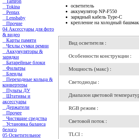
Tamron
осветитель
Tokina
аккумулятор NP-F550
Pentax
зарядный кабель Type-C
Lensbaby
крепление на холодный башмак
Прочие
04 Аксессуары для фото
& видео
Карты памяти
Вид осветителя :
Чехлы сумки ремни
Аккумуляторы &
Особенности конструкции :
зарядки
Батарейные блоки
Фильтры
Мощность (макс) :
Бленды
Переходные кольца &
Светодиоды :
конвертеры
Пульты ДУ
Диапазон цветовой температур
Штативы и
аксессуары
Держатели
RGB режим :
Прочее
Чистящие средства
Световой поток :
Установка баланса
белого
TLCI :
05 Осветительное