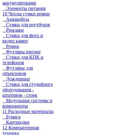
аккумуляторами
Элементы питания
10 Чехлы сумки ремни
Аквакейсы
Сумки для ноутбуков
Рюкзаки
Сумки для фото и
видео камер
Ремни
Футляры прочие
Сумки для КПК и
телефонов
Футляры для
объективов
Дождевики
Сумки для студийного
оборудования -
штативов - стоек
Модульные системы и
компоненты
11 Расходные материалы
Бумага
Картриджи
12 Компьютерная
техника