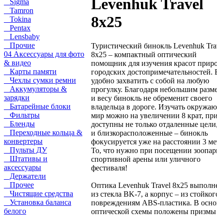
Levenhuk Travel
Sigma
Tamron
8x25
Tokina
Pentax
Lensbaby
Прочие
Туристический бинокль Levenhuk Tra
04 Аксессуары для фото
8x25 – компактный оптический
& видео
помощник для изучения красот прир
Карты памяти
городских достопримечательностей. 
Чехлы сумки ремни
удобно захватить с собой на любую
Аккумуляторы &
прогулку. Благодаря небольшим разм
зарядки
и весу бинокль не обременит своего
Батарейные блоки
владельца в дороге. Изучать окружа
Фильтры
мир можно на увеличении 8 крат, пр
Бленды
доступны не только отдаленные цели
Переходные кольца &
и близкорасположенные – бинокль
конвертеры
фокусируется уже на расстоянии 3 ме
Пульты ДУ
То, что нужно при посещении зоопар
Штативы и
спортивной арены или уличного
аксессуары
фестиваля!
Держатели
Прочее
Оптика Levenhuk Travel 8x25 выполн
Чистящие средства
из стекла BK-7, а корпус – из стойког
Установка баланса
повреждениям ABS-пластика. В осно
белого
оптической схемы положены призмы