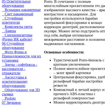
05 Осветительное
Porro. В сочетании с полным
оборудование
многослойным просветлением это да
Вспышки накамерные
изображение высокого качества – ярк
Свет накамерный
контрастное и насыщенное. Для
Студийные
настройки используются барабан
осветители
центральной фокусировки и кольцо
Комплекты света
коррекции диоптрий, расположенное
Лампы
окуляре. Можно легко подстроить оп
Синхронизаторы
под себя, выбрав оптимальное
(Радио ИК кабели)
межзрачковое расстояние и положени
06 Студийное
выдвижных наглазников.
оборудование
Фото Фоны и
Основные особенности:
Принадлежности для их
Туристический Porro-бинокль с 
установки
кратным увеличением
Зонты - софтбоксы -
Полное многослойное просвет
рассеиватели -
– залог яркой картинки
отражатели
Центральная фокусировка, удо
Аксессуары к
рельефный барабан настройки
осветительному
резкости
оборудованию
Компактный и легкий корпус и
Оборудование для 3D
прочного ABS-пластика с
съемки
рельефной поверхностью
Profoto
Можно корректировать диоптр
07 Звуковое