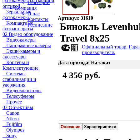
фотокамеры со сменной
Глоссарий
оптикой
Компания
Зеркальные
О нас
фотокамеры
Артикул: 31610
Контакты
Компактные
Бинокль Levenhu
Расписание
фотоаппараты
02 Видео оборудование
Travel 8x25
Видеокамеры
Панорамные камеры
Официальный товар. Гара
Экшн-камеры и
производителя.
аксессуары
Коптеры и
Дата прихода: На заказ
Комплектующие
4 356 руб.
Системы
стабилизации и
удержания
Видеомониторы
Телесуфлеры
Прочее
03 Объективы
Canon
Nikon
Fujifilm
Описание
Характеристики
Olympus
Sony