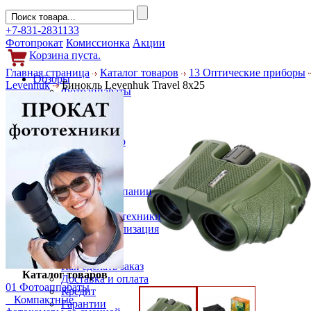
+7-831-2831133
Фотопрокат
Комиссионка
Акции
Корзина пуста.
Главная страница
Каталог товаров
13 Оптические приборы
Обзоры
Levenhuk
Бинокль Levenhuk Travel 8x25
Фотоаппараты
Объективы
Фильтры
Новости
Фото и видео
Гаджеты
Аксессуары
Слухи
Новости компании
Услуги
Прокат фототехники
Выкуп и реализация
Покупателям
Акции
Как сделать заказ
Каталог товаров
Доставка и оплата
01 Фотоаппараты
Кредит
Компактные
Гарантии